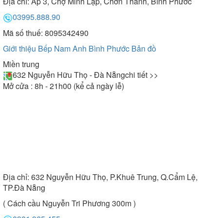
Địa chỉ:
Ấp 3, Chợ Minh Lập, Chơn Thành, Bình Phước
03995.888.90
Mã số thuế: 8095342490
Giới thiệu Bếp Nam Anh Bình Phước
Bản đồ
Miền trung
632 Nguyễn Hữu Thọ - Đà Nẵng
chi tiết >>
Mở cửa : 8h - 21h00 (kể cả ngày lễ)
Địa chỉ:
632 Nguyễn Hữu Thọ, P.Khuê Trung, Q.Cẩm Lệ,
TP.Đà Nẵng
( Cách cầu Nguyễn Tri Phương 300m )