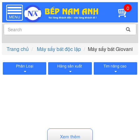
0
TOGGLE
NAVIGATION
MENU
Trang chủ
Máy sấy bát độc lập
Máy sấy bát Giovani
Phân Loại
Hãng sản xuất
Tìm nâng cao
Xem thêm