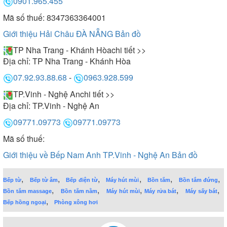
0901.965.455
Mã số thuế: 8347363364001
Giới thiệu Hải Châu ĐÀ NẴNG
Bản đồ
TP Nha Trang - Khánh Hòa
chi tiết >>
Địa chỉ:
TP Nha Trang - Khánh Hòa
07.92.93.88.68
-
0963.928.599
TP.Vinh - Nghệ An
chi tiết >>
Địa chỉ:
TP.Vinh - Nghệ An
09771.09773
09771.09773
Mã số thuế:
Giới thiệu về Bếp Nam Anh TP.Vinh - Nghệ An
Bản đồ
,
,
,
,
,
,
Bếp từ
Bếp từ âm
Bếp điện từ
Máy hút mùi
Bồn tắm
Bồn tắm đứng
,
,
,
,
,
Bồn tắm massage
Bồn tắm nằm
Máy hút mùi
Máy rửa bát
Máy sấy bát
,
Bếp hồng ngoại
Phòng xông hơi