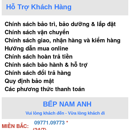
Sử dụng máy rửa chén bát diệt hoàn toàn vi
Hỗ Trợ Khách Hàng
khuẩn
Chính sách bảo trì, bảo dưỡng & lắp đặt
Bát đĩa khi để lâu ngày hoặc cất ở môi trường có độ
Chính sách vận chuyển
ẩm cao thì đây chính là điều kiện thuận lợi để vi
Chính sách giao, nhận hàng và kiểm hàng
khuẩn phát sinh. Nhiều gia đình thường sử dụng
Hướng dẫn mua online
cách phơi nắng để diệt vi khuẩn sau mỗi lần rửa.
Chính sách hoàn trả tiền
Chính sách bảo hành & hỗ trợ
Tuy nhiên, đây không phải biện pháp giải quyết hữu
Chính sách đổi trả hàng
hiệu nhất bởi vì không phải ngày nào cũng có nắng.
Quy định bảo mật
Vậy nên sự ra đời của máy sấy bát đã thay thế năng
Các phương thức thanh toán
lượng mặt trời làm việc này. Bởi vì chức năng nổi
bật nhất của máy sấy bát chính là diệt khuẩn, tiệt
BẾP NAM ANH
trùng đồng thời làm khô chén bát từ nhiệt độ cao.
Vui lòng khách đến - Vừa lòng khách đi
09771.09773
*
Tiết kiệm thời gian và công sức khi nội trợ
MIỀN BẮC:
(24/7)