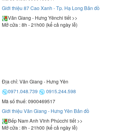
Giới thiệu 87 Cao Xanh - Tp. Hạ Long
Bản đồ
Ngoài ra, khách hàng có thể tham khảo nhiều dòng
máy sấy bát đến từ các thương hiệu khác như:
máy
Văn Giang - Hưng Yên
chi tiết >>
sấy bát batani,
canzy, binova, eurosun,...
Mở cửa : 8h - 21h00 (kể cả ngày lễ)
Địa chỉ:
Văn Giang - Hưng Yên
0971.048.739
0915.244.598
Mã số thuế: 0900469517
Giới thiệu Văn Giang - Hưng Yên
Bản đồ
Bếp Nam Anh Vĩnh Phúc
chi tiết >>
Mở cửa : 8h - 21h00 (kể cả ngày lễ)