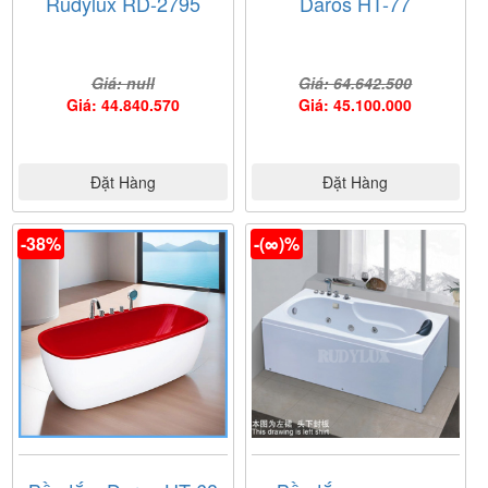
Rudylux RD-2795
Daros HT-77
Giá: null
Giá: 64.642.500
Giá: 44.840.570
Giá: 45.100.000
Đặt Hàng
Đặt Hàng
-38%
-(∞)%