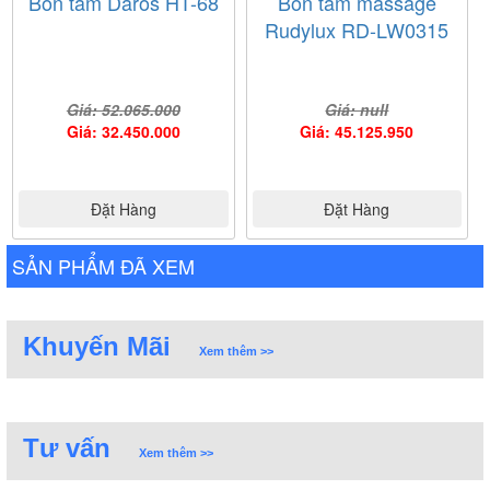
Bồn tắm Daros HT-68
Bồn tắm massage
Rudylux RD-LW0315
Giá: 52.065.000
Giá: null
Giá: 32.450.000
Giá: 45.125.950
Đặt Hàng
Đặt Hàng
SẢN PHẨM ĐÃ XEM
Khuyến Mãi
Xem thêm >>
Tư vấn
Xem thêm >>