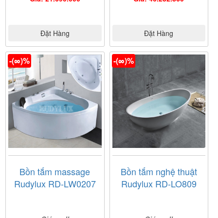
Đặt Hàng
Đặt Hàng
-(∞)%
-(∞)%
Bồn tắm massage
Bồn tắm nghệ thuật
Rudylux RD-LW0207
Rudylux RD-LO809