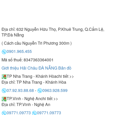
Địa chỉ:
632 Nguyễn Hữu Thọ, P.Khuê Trung, Q.Cẩm Lệ,
TP.Đà Nẵng
( Cách cầu Nguyễn Tri Phương 300m )
0901.965.455
Mã số thuế: 8347363364001
Giới thiệu Hải Châu ĐÀ NẴNG
Bản đồ
TP Nha Trang - Khánh Hòa
chi tiết >>
Địa chỉ:
TP Nha Trang - Khánh Hòa
07.92.93.88.68
-
0963.928.599
TP.Vinh - Nghệ An
chi tiết >>
Địa chỉ:
TP.Vinh - Nghệ An
09771.09773
09771.09773