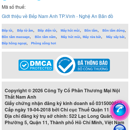
Mã số thuế:
Giới thiệu về Bếp Nam Anh TP.Vinh - Nghệ An
Bản đồ
,
,
,
,
,
,
Bếp từ
Bếp từ âm
Bếp điện từ
Máy hút mùi
Bồn tắm
Bồn tắm đứng
,
,
,
,
,
Bồn tắm massage
Bồn tắm nằm
Máy hút mùi
Máy rửa bát
Máy sấy bát
,
Bếp hồng ngoại
Phòng xông hơi
Copyright © 2026 Công Ty Cổ Phần Thương Mại Nội
Thất Nam Anh
Giấy chứng nhận đăng ký kinh doanh số 0315000860
Cấp ngày 19-04-2018 bởi Chi cục Thuế Quận 11
Địa chỉ đăng ký trụ sở chính: 522 Lạc Long Quân,
Phường 5, Quận 11, Thành phố Hồ Chí Minh, Việt Nam