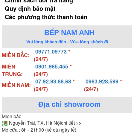
Quy định bảo mật
Các phương thức thanh toán
BẾP NAM ANH
Vui lòng khách đến - Vừa lòng khách đi
09771.09773
*
MIỀN BẮC:
(24/7)
MIỀN
0901.965.455
*
TRUNG:
(24/7)
07.92.93.88.68
*
0963.928.599
*
MIỀN NAM:
(24/7)
(24/7)
Địa chỉ showroom
Miền bắc
Nguyễn Trãi, TX, Hà Nội
chi tiết >>
Mở cửa : 8h - 21h00 (kể cả ngày lễ)