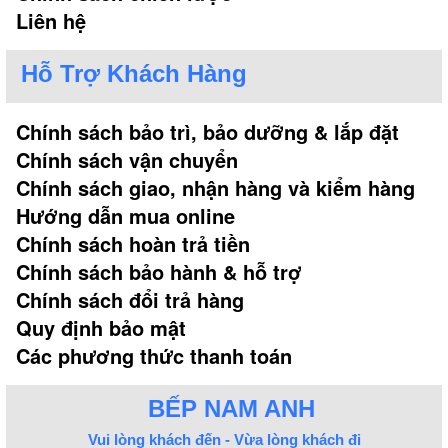
Liên hệ
Hỗ Trợ Khách Hàng
Chính sách bảo trì, bảo dưỡng & lắp đặt
Chính sách vận chuyển
Chính sách giao, nhận hàng và kiểm hàng
Kích thước cơ bản của bồn tắm Ares
Hướng dẫn mua online
Chính sách hoàn trả tiền
4. Tính năng
Chính sách bảo hành & hỗ trợ
Các tính năng dưới đây của thương hiệu bồn tắm
Chính sách đổi trả hàng
Ares sẽ là lý do để quý khách có thể lựa chọn sử
Quy định bảo mật
dụng cho gia đình mình ngay hôm nay:
Các phương thức thanh toán
- Tính năng nằm ngâm: Đây là tính năng tiện lợi và
nhanh chóng mà hầu hết các dòng bồn tắm đều có
BẾP NAM ANH
để khách hàng sử dụng.
- Tính năng massage: Một số model bồn tắm được
Vui lòng khách đến - Vừa lòng khách đi