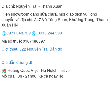
Địa chỉ:
Nguyễn Trãi - Thanh Xuân
Hiện showroom đang sửa chữa, mọi giao dịch vui lòng
Bồn tắm Ares trang bị đầy đủ tính năng hiện đại
chuyển về địa chỉ: 247 Vũ Tông Phan, Khương Trung, Thanh
Xuân HN
5. Ưu điểm
0971.048.739
0915.244.598
- Bồn tắm Ares được thiết kế để phù hợp với mọi
Mã số thuế: 0107486897
không gian phòng tắm khác nhau.
- Sản phẩm được làm từ chất liệu acrylic cao cấp,
Giới thiệu 522 Nguyễn Trãi
Bản đồ
mang lại tính thẩm mỹ cao, chống trầy xước và bám
bẩn.
Chỉ dẫn đường đi
- Phần chân và khung bồn được làm từ chất liệu
Hoàng Quốc Việt - Hà Nội
chi tiết >>
inox cao cấp, giúp chống han gỉ và có độ bền cao.
Mở cửa : 8h - 21h00 (kể cả ngày lễ)
- Kích thước nhỏ gọn của sản phẩm phù hợp với
hầu hết các phòng tắm hiện đại.
- Hệ thống thoát nước được thiết kế để dễ dàng sử
dụng và thuận tiện cho người sử dụng nhất. Sản
phẩm có giá thành rẻ so với các sản phẩm khác
trên thị trường.