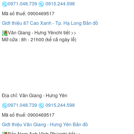
0971.048.739
0915.244.598
Mã số thuế: 0900469517
Giới thiệu 87 Cao Xanh - Tp. Hạ Long
Bản đồ
Văn Giang - Hưng Yên
chi tiết >>
Mở cửa : 8h - 21h00 (kể cả ngày lễ)
Địa chỉ:
Văn Giang - Hưng Yên
0971.048.739
0915.244.598
Mã số thuế: 0900469517
Giới thiệu Văn Giang - Hưng Yên
Bản đồ
Bếp Nam Anh Vĩnh Phúc
chi tiết >>