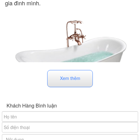
gia đình mình.
Xem thêm
Khách Hàng Bình luận
Thông tin về xuất xứ của bồn tắm Ares
2. Kiểu dáng
Bồn tắm Ares hiện nay có nhiều thiết kế cơ bản,