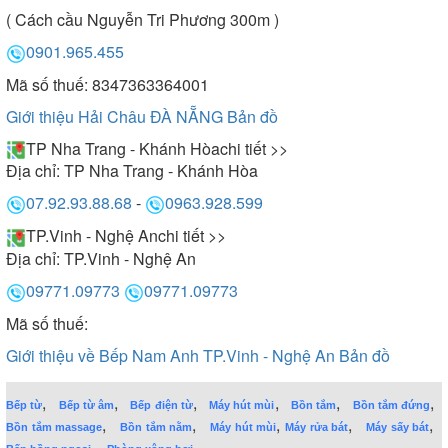
( Cách cầu Nguyễn Tri Phương 300m )
0901.965.455
Mã số thuế: 8347363364001
Giới thiệu Hải Châu ĐÀ NẴNG
Bản đồ
TP Nha Trang - Khánh Hòa
chi tiết >>
Địa chỉ:
TP Nha Trang - Khánh Hòa
07.92.93.88.68
-
0963.928.599
TP.Vinh - Nghệ An
chi tiết >>
Địa chỉ:
TP.Vinh - Nghệ An
09771.09773
09771.09773
Mã số thuế:
Giới thiệu về Bếp Nam Anh TP.Vinh - Nghệ An
Bản đồ
,
,
,
,
,
,
Bếp từ
Bếp từ âm
Bếp điện từ
Máy hút mùi
Bồn tắm
Bồn tắm đứng
,
,
,
,
,
Bồn tắm massage
Bồn tắm nằm
Máy hút mùi
Máy rửa bát
Máy sấy bát
,