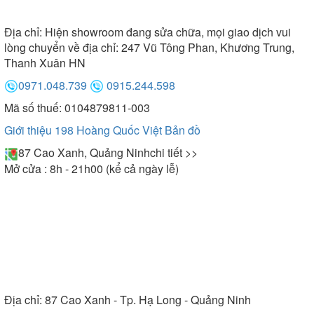
6. Bảo hành
Địa chỉ:
Hiện showroom đang sửa chữa, mọi giao dịch vui
lòng chuyển về địa chỉ: 247 Vũ Tông Phan, Khương Trung,
Bồn tắm Ares được bảo hành chính hãng trong 2
Thanh Xuân HN
năm cho các linh kiện điện tử và 5 năm cho phần
0971.048.739
0915.244.598
thân bồn. Sản phẩm được bảo hành theo các điều
kiện của hãng tại Việt Nam.
Mã số thuế: 0104879811-003
Giới thiệu 198 Hoàng Quốc Việt
Bản đồ
87 Cao Xanh, Quảng Ninh
chi tiết >>
Mở cửa : 8h - 21h00 (kể cả ngày lễ)
Địa chỉ:
87 Cao Xanh - Tp. Hạ Long - Quảng Ninh