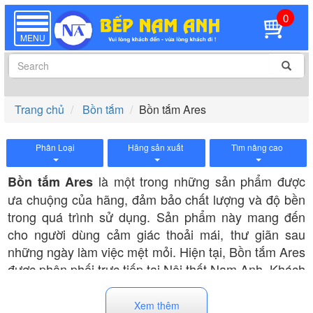
0
TOGGLE
NAVIGATION
MENU
Trang chủ
Bồn tắm
Bồn tắm Ares
Phân Loại
Hãng sản xuất
Tìm nâng cao
là một trong những sản phẩm được
Bồn tắm Ares
ưa chuộng của hãng, đảm bảo chất lượng và độ bền
trong quá trình sử dụng. Sản phẩm này mang đến
cho người dùng cảm giác thoải mái, thư giãn sau
những ngày làm việc mệt mỏi. Hiện tại, Bồn tắm Ares
được phân phối trực tiếp tại Nội thất Nam Anh. Khách
hàng có thể đến đây để lựa chọn mẫu phù hợp và
ưng ý nhất.
Xem thêm