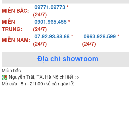
trang bị tính năng massage, sục khí tạo bọt.
09771.09773
*
- Ngoài ra, bồn tắm Ares còn được trang bị những
MIỀN BẮC:
(24/7)
tính năng cao cấp khác như đèn LED đổi màu thông
MIỀN
0901.965.455
*
minh, mắt sục massage được bố trí ở vị trí hiện
TRUNG:
(24/7)
đại... Những tính năng này là đặc trưng của các
07.92.93.88.68
*
0963.928.599
*
dòng bồn tắm cao cấp và không phải tất cả các
MIỀN NAM:
(24/7)
(24/7)
dòng bồn tắm giá rẻ đều có.
Địa chỉ showroom
Miền bắc
Nguyễn Trãi, TX, Hà Nội
chi tiết >>
Mở cửa : 8h - 21h00 (kể cả ngày lễ)