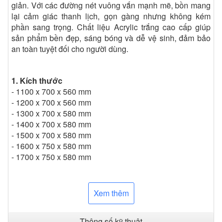
giản. Với các đường nét vuông vắn mạnh mẽ, bồn mang
lại cảm giác thanh lịch, gọn gàng nhưng không kém
phần sang trọng. Chất liệu Acrylic trắng cao cấp giúp
sản phẩm bền đẹp, sáng bóng và dễ vệ sinh, đảm bảo
an toàn tuyệt đối cho người dùng.
1. Kích thước
- 1100 x 700 x 560 mm
- 1200 x 700 x 560 mm
- 1300 x 700 x 580 mm
- 1400 x 700 x 580 mm
- 1500 x 700 x 580 mm
- 1600 x 750 x 580 mm
- 1700 x 750 x 580 mm
2. Đặc điểm nổi bật
Xem thêm
- Thiết kế dáng chữ nhật đơn giản mà hiện đại, tạo điểm
nhấn mạnh mẽ cho phòng tắm.
- Chất liệu Acrylic trắng cao cấp, bề mặt nhẵn mịn,
Thông số kỹ thuật