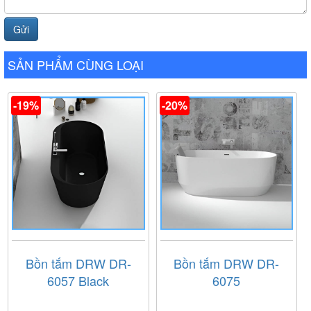
SẢN PHẨM CÙNG LOẠI
-19%
-20%
Bồn tắm DRW DR-
Bồn tắm DRW DR-
6057 Black
6075