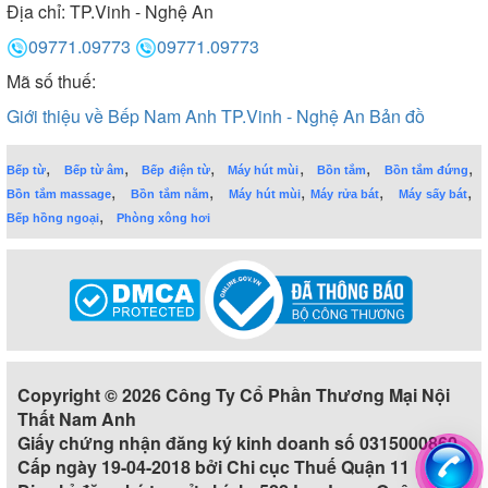
Địa chỉ:
TP.Vinh - Nghệ An
09771.09773
09771.09773
Mã số thuế:
Giới thiệu về Bếp Nam Anh TP.Vinh - Nghệ An
Bản đồ
,
,
,
,
,
,
Bếp từ
Bếp từ âm
Bếp điện từ
Máy hút mùi
Bồn tắm
Bồn tắm đứng
,
,
,
,
,
Bồn tắm massage
Bồn tắm nằm
Máy hút mùi
Máy rửa bát
Máy sấy bát
,
Bếp hồng ngoại
Phòng xông hơi
Copyright © 2026 Công Ty Cổ Phần Thương Mại Nội
Thất Nam Anh
Giấy chứng nhận đăng ký kinh doanh số 0315000860
Cấp ngày 19-04-2018 bởi Chi cục Thuế Quận 11