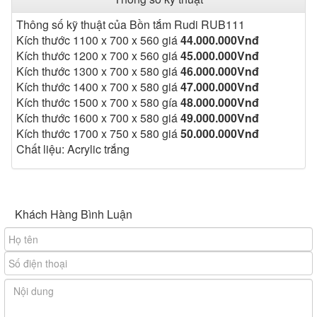
chống trầy xước, chống ố vàng và dễ lau chùi.
Thông số kỹ thuật của Bồn tắm Rudi RUB111
- Đặt độc lập giữa sàn, tạo sự thoáng đãng và sang trọng
Kích thước 1100 x 700 x 560 giá
44.000.000Vnđ
cho không gian.
Kích thước 1200 x 700 x 560 giá
45.000.000Vnđ
- Bề mặt chống trơn trượt, an toàn cho người sử dụng.
Kích thước 1300 x 700 x 580 giá
46.000.000Vnđ
Kích thước 1400 x 700 x 580 giá
47.000.000Vnđ
Kích thước 1500 x 700 x 580 gía
48.000.000Vnđ
3. Lợi ích khi sử dụng
Kích thước 1600 x 700 x 580 giá
49.000.000Vnđ
- Mang đến trải nghiệm tắm ngâm thư giãn, giúp xua tan
Kích thước 1700 x 750 x 580 giá
50.000.000Vnđ
mệt mỏi và căng thẳng.
Chất liệu: Acrylic trắng
- Làm tăng tính thẩm mỹ và hiện đại cho không gian
phòng tắm.
- Phù hợp với nhiều diện tích khác nhau nhờ sự đa dạng
kích thước.
Khách Hàng Bình Luận
Bồn tắm nghệ thuật Rudi RUB111 là lựa chọn hoàn hảo
cho những ai yêu thích sự tối giản, hiện đại và muốn sở
hữu một sản phẩm vừa tiện nghi vừa bền đẹp trong
phòng tắm của mình.