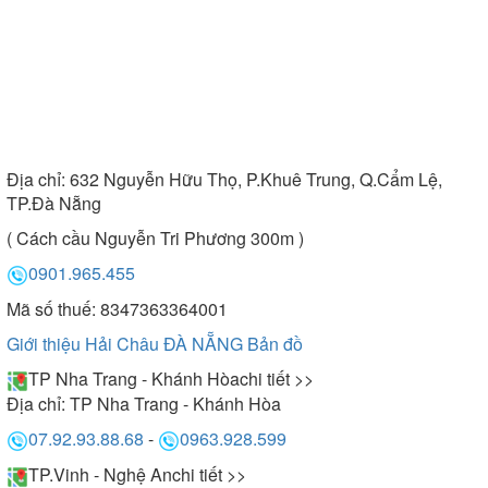
Địa chỉ:
632 Nguyễn Hữu Thọ, P.Khuê Trung, Q.Cẩm Lệ,
TP.Đà Nẵng
( Cách cầu Nguyễn Tri Phương 300m )
0901.965.455
Mã số thuế: 8347363364001
Giới thiệu Hải Châu ĐÀ NẴNG
Bản đồ
TP Nha Trang - Khánh Hòa
chi tiết >>
Địa chỉ:
TP Nha Trang - Khánh Hòa
07.92.93.88.68
-
0963.928.599
TP.Vinh - Nghệ An
chi tiết >>