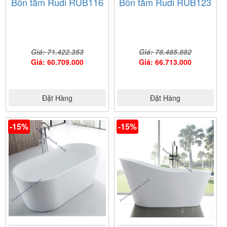
Bồn tắm Rudi RUB116
Bồn tắm Rudi RUB123
Giá: 71.422.353
Giá: 78.485.882
Giá: 60.709.000
Giá: 66.713.000
Đặt Hàng
Đặt Hàng
-15%
-15%