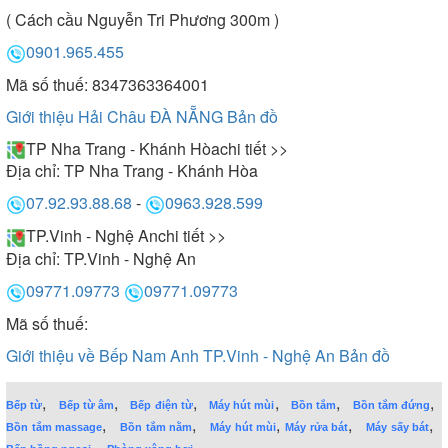
( Cách cầu Nguyễn Tri Phương 300m )
0901.965.455
Mã số thuế: 8347363364001
Giới thiệu Hải Châu ĐÀ NẴNG
Bản đồ
TP Nha Trang - Khánh Hòa
chi tiết >>
Địa chỉ:
TP Nha Trang - Khánh Hòa
07.92.93.88.68
-
0963.928.599
TP.Vinh - Nghệ An
chi tiết >>
Địa chỉ:
TP.Vinh - Nghệ An
09771.09773
09771.09773
Mã số thuế:
Giới thiệu về Bếp Nam Anh TP.Vinh - Nghệ An
Bản đồ
,
,
,
,
,
,
Bếp từ
Bếp từ âm
Bếp điện từ
Máy hút mùi
Bồn tắm
Bồn tắm đứng
,
,
,
,
,
Bồn tắm massage
Bồn tắm nằm
Máy hút mùi
Máy rửa bát
Máy sấy bát
,