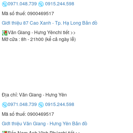
0971.048.739
0915.244.598
Mã số thuế: 0900469517
Giới thiệu 87 Cao Xanh - Tp. Hạ Long
Bản đồ
Văn Giang - Hưng Yên
chi tiết >>
Mở cửa : 8h - 21h00 (kể cả ngày lễ)
Địa chỉ:
Văn Giang - Hưng Yên
0971.048.739
0915.244.598
Mã số thuế: 0900469517
Giới thiệu Văn Giang - Hưng Yên
Bản đồ
Bếp Nam Anh Vĩnh Phúc
chi tiết >>