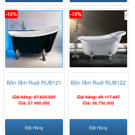
-15%
-15%
Bồn tắm Rudi RUB121
Bồn tắm Rudi RUB122
Giá hãng: 67.623.529
Giá hãng: 69.117.647
Giá: 57.480.000
Giá: 58.750.000
Đặt Hàng
Đặt Hàng