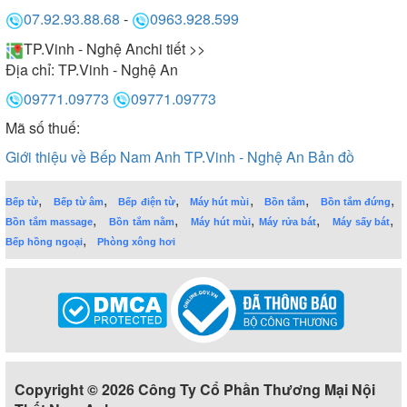
07.92.93.88.68
-
0963.928.599
TP.Vinh - Nghệ An
chi tiết >>
Địa chỉ:
TP.Vinh - Nghệ An
09771.09773
09771.09773
Mã số thuế:
Giới thiệu về Bếp Nam Anh TP.Vinh - Nghệ An
Bản đồ
,
,
,
,
,
,
Bếp từ
Bếp từ âm
Bếp điện từ
Máy hút mùi
Bồn tắm
Bồn tắm đứng
,
,
,
,
,
Bồn tắm massage
Bồn tắm nằm
Máy hút mùi
Máy rửa bát
Máy sấy bát
,
Bếp hồng ngoại
Phòng xông hơi
Copyright © 2026 Công Ty Cổ Phần Thương Mại Nội