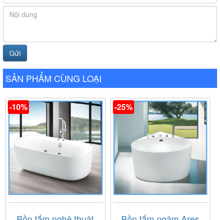
muốn sở hữu một không gian tắm sang trọng, tiện nghi
ngay tại nhà.
SẢN PHẨM CÙNG LOẠI
-10%
-25%
Bồn tắm nghệ thuật
Bồn tắm ngâm Ares