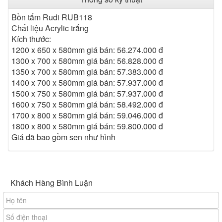
và hiện đại cho phòng tắm.
Bồn tắm Rudi RUB118
- Chất liệu Acrylic trắng cao cấp, bề mặt sáng bóng,
Chất liệu Acrylic trắng
chống bám bẩn và dễ vệ sinh.
Kích thước:
- Đặt độc lập giữa sàn, tạo sự sang trọng và thoáng
1200 x 650 x 580mm giá bán: 56.274.000 đ
đãng.
1300 x 700 x 580mm giá bán: 56.828.000 đ
- Đáy bồn chống trơn trượt, đảm bảo an toàn khi sử dụng.
1350 x 700 x 580mm giá bán: 57.383.000 đ
1400 x 700 x 580mm giá bán: 57.937.000 đ
- Trang bị sen tắm đi kèm, tích hợp chia chế độ nước
1500 x 750 x 580mm giá bán: 57.937.000 đ
nóng lạnh tiện lợi.
1600 x 750 x 580mm giá bán: 58.492.000 đ
1700 x 800 x 580mm giá bán: 59.046.000 đ
1800 x 800 x 580mm giá bán: 59.800.000 đ
3. Lợi ích khi sử dụng
Giá đã bao gồm sen như hình
- Giúp cơ thể thư giãn tuyệt đối, xua tan căng thẳng và
mệt mỏi.
- Tăng tính thẩm mỹ, biến phòng tắm thành không gian
spa tại gia.
Khách Hàng Bình Luận
- Đa dạng kích thước lựa chọn, phù hợp nhiều diện tích
phòng tắm.
Bồn tắm nghệ thuật Rudi RUB118 là lựa chọn lý tưởng
cho những ai yêu thích sự tinh tế, hiện đại và mong