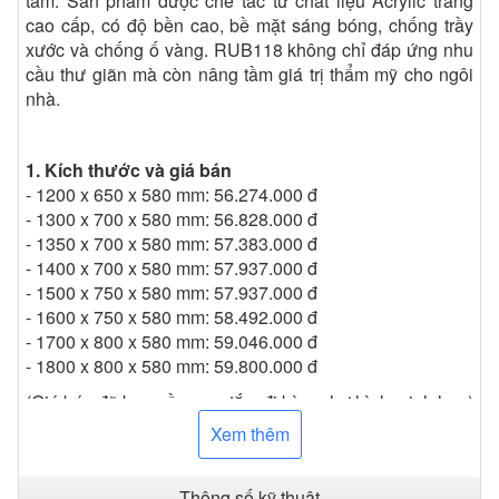
tắm. Sản phẩm được chế tác từ chất liệu Acrylic trắng
cao cấp, có độ bền cao, bề mặt sáng bóng, chống trầy
xước và chống ố vàng. RUB118 không chỉ đáp ứng nhu
cầu thư giãn mà còn nâng tầm giá trị thẩm mỹ cho ngôi
nhà.
1. Kích thước và giá bán
- 1200 x 650 x 580 mm: 56.274.000 đ
- 1300 x 700 x 580 mm: 56.828.000 đ
- 1350 x 700 x 580 mm: 57.383.000 đ
- 1400 x 700 x 580 mm: 57.937.000 đ
- 1500 x 750 x 580 mm: 57.937.000 đ
- 1600 x 750 x 580 mm: 58.492.000 đ
- 1700 x 800 x 580 mm: 59.046.000 đ
- 1800 x 800 x 580 mm: 59.800.000 đ
(Giá bán đã bao gồm sen tắm đi kèm như hình minh họa)
Xem thêm
2. Đặc điểm nổi bật
- Kiểu dáng oval thanh thoát, mang đến vẻ đẹp mềm mại
Thông số kỹ thuật