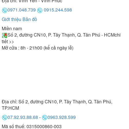
Địa chỉ:
Vĩnh Yên - Vĩnh Phúc
0971.048.739
0915.244.598
Giới thiệu
Bản đồ
Miền nam
Số 2, đường CN10, P. Tây Thạnh, Q. Tân Phú - HCM
chi
tiết >>
Mở cửa : 8h - 21h00 (kể cả ngày lễ)
Địa chỉ:
Số 2, đường CN10, P. Tây Thạnh, Q. Tân Phú,
TP.HCM
07.92.93.88.68
-
0963.928.599
Mã số thuế: 0315000860-003