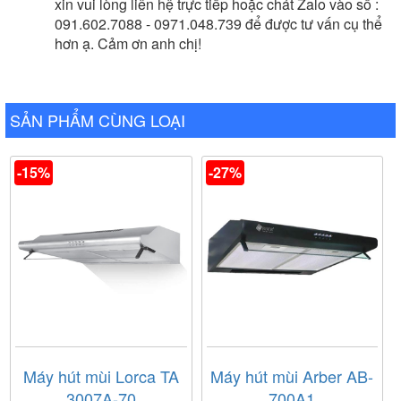
xin vui lòng liên hệ trực tiếp hoặc chát Zalo vào số :
091.602.7088 - 0971.048.739 để được tư vấn cụ thể
hơn ạ. Cảm ơn anh chị!
SẢN PHẨM CÙNG LOẠI
Ảnh giấy chứng nhận Nội Thất Nam Anh là đại lý cấp I
-15%
-27%
của thương hiệu
Batani
do công ty Batani cung cấp
Máy hút mùi Lorca TA
Máy hút mùi Arber AB-
3007A-70
700A1