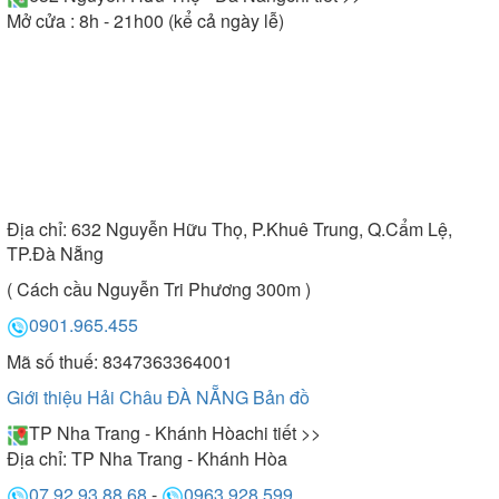
Mở cửa : 8h - 21h00 (kể cả ngày lễ)
Địa chỉ:
632 Nguyễn Hữu Thọ, P.Khuê Trung, Q.Cẩm Lệ,
TP.Đà Nẵng
( Cách cầu Nguyễn Tri Phương 300m )
0901.965.455
Mã số thuế: 8347363364001
Giới thiệu Hải Châu ĐÀ NẴNG
Bản đồ
TP Nha Trang - Khánh Hòa
chi tiết >>
Địa chỉ:
TP Nha Trang - Khánh Hòa
07.92.93.88.68
-
0963.928.599