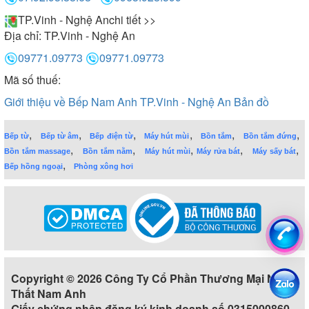
TP.Vinh - Nghệ An
chi tiết >>
Địa chỉ:
TP.Vinh - Nghệ An
09771.09773
09771.09773
Mã số thuế:
Giới thiệu về Bếp Nam Anh TP.Vinh - Nghệ An
Bản đồ
,
,
,
,
,
,
Bếp từ
Bếp từ âm
Bếp điện từ
Máy hút mùi
Bồn tắm
Bồn tắm đứng
,
,
,
,
,
Bồn tắm massage
Bồn tắm nằm
Máy hút mùi
Máy rửa bát
Máy sấy bát
,
Bếp hồng ngoại
Phòng xông hơi
Copyright © 2026 Công Ty Cổ Phần Thương Mại Nội
Thất Nam Anh
Giấy chứng nhận đăng ký kinh doanh số 0315000860