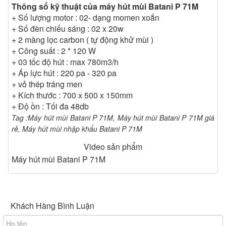
Thông số kỹ thuật của máy hút mùi Batani P 71M
suất hút tối đa của máy lên đến 780 m3/h loại bỏ hoàn
+ Số lượng motor : 02- dạng momen xoắn
toàn mùi và khói bụi trong nhà bếp mang lại không gian
+ Số đèn chiếu sáng : 02 x 20w
bếp trong lành nhất.
Máy hút mùi
Batani P 71M được
+ 2 màng lọc carbon ( tự động khử mùi )
thiết kế với 2 motor dạng xoắn giúp tốc độ hút cao và hạn
+ Công suất : 2 * 120 W
chế tối đa độ ồn. Độ ồn lớn nhất của máy khi hoạt động ở
+ 03 tốc độ hút : max 780m3/h
công suất tối đa chỉ dưới 48 Db. Do đó bạn hoàn toàn
+ Áp lực hút : 220 pa - 320 pa
không phải lo lắng tiếng ổn làm ảnh hưởng đến việc nấu
+ vỏ thép tráng men
ăn của bạn.
+ Kích thước : 700 x 500 x 150mm
+ Độ ồn : Tối đa 48db
Để tiện lợi nhất cho việc nấu ăn,máy hút mùi
Tag :Máy hút mùi Batani P 71M,
Máy hút mùi Batani P 71M giá
Batani P 71M còn được thiết kế 2 đèn chiếu sáng ở 2
rẻ, Máy hút mùi nhập khẩu Batani P 71M
bên đảm bảo đủ ánh sáng giúp cho việc nấu ăn trở nên
đơn giản và dễ dàng hơn. Khi đun nấu xong thì việc vệ
Video sản phẩm
sinh máy cũng không chiếm quá nhiều thời gian, sau khi
Máy hút mùi Batani P 71M
đun nấu bạn chỉ cần tháo 2 tấm lưới lọc kim loại trên máy
và vệ sinh một cách đơn giản. Bạn có thể tham khảo một
số model mới cùng hãng như :
Máy hút mùi Batani BA
7002SS
Khách Hàng Bình Luận
Máy hút mùi Batani P 71M có 2 chế độ hút khử
mùi đó là chế độ hút đẩy ra ngoài qua đường ống dẫn