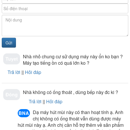
với kích thước từ 90 đến 110 cm, hay chế độ hút khử
bằng than hoạt tính, mỗi máy sẽ được trang bị 2 miếng
than hoạt tính. Lưu ý khi sử dụng than hoạt tính thì bạn
phải chú ý đến thời gian sử dụng để thay than hoạt tính
đảm bảo cho máy hoạt động hiệu quả.
Quý khách muốn tham khảo trực tiếp sản phẩm
máy hút mùi Batani P 71M hay cần tư vấn nhiều hơn về
máy hút mùi Batani cao cấp
hãy đến
với Nội thất Nam
Anh để được hỗ trợ tốt nhất.
Nhà nhỏ chung cư sử dụng máy này ổn ko bạn ?
Tuyet
Máy tạo tiếng ồn có quá lớn ko ?
Là đại lý cấp I của Batani, chúng tôi mang đến những
Trả lời
||
Hỏi đáp
mẫu bếp từ Batani chính hãng với giá tốt nhất, kèm theo
nhiều quà tặng hấp dẫn.
Nhà không có ống thoát , dùng bếp này đc ki ?
Đông
Trả lời
||
Hỏi đáp
Dạ máy hút mùi này có than hoạt tính ạ. Anh
BNA
chị không có ống thoát vẫn dùng được máy
hút mùi này ạ. Anh chị cần hỗ trợ thêm về sản phẩm