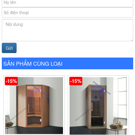
SẢN PHẨM CÙNG LOẠI
-15%
-15%
- Tác dụng của
phòng xông hơi