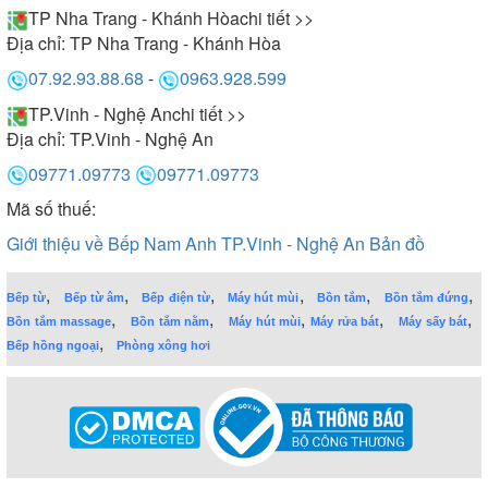
TP Nha Trang - Khánh Hòa
chi tiết >>
Địa chỉ:
TP Nha Trang - Khánh Hòa
07.92.93.88.68
-
0963.928.599
TP.Vinh - Nghệ An
chi tiết >>
Địa chỉ:
TP.Vinh - Nghệ An
09771.09773
09771.09773
Mã số thuế:
Giới thiệu về Bếp Nam Anh TP.Vinh - Nghệ An
Bản đồ
,
,
,
,
,
,
Bếp từ
Bếp từ âm
Bếp điện từ
Máy hút mùi
Bồn tắm
Bồn tắm đứng
,
,
,
,
,
Bồn tắm massage
Bồn tắm nằm
Máy hút mùi
Máy rửa bát
Máy sấy bát
,
Bếp hồng ngoại
Phòng xông hơi