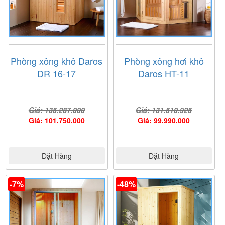
Phòng xông khô Daros
Phòng xông hơi khô
DR 16-17
Daros HT-11
Ảnh giấy chứng nhận Nội Thất Nam Anh là đại lý cấp I
của thương hiệu
Govern
do công ty Govern cung cấp
Giá: 135.287.000
Giá: 131.510.925
Giá: 101.750.000
Giá: 99.990.000
Đặt Hàng
Đặt Hàng
-7%
-48%