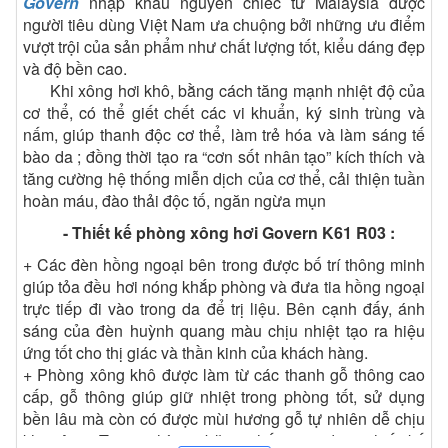
Govern
nhập khẩu nguyên chiếc từ Malaysia được
người tiêu dùng Việt Nam ưa chuộng bởi những ưu điểm
vượt trội của sản phẩm như chất lượng tốt, kiểu dáng đẹp
và độ bền cao.
Khi xông hơi khô, bằng cách tăng mạnh nhiệt độ của
cơ thể, có thể giết chết các vi khuẩn, ký sinh trùng và
nấm, giúp thanh độc cơ thể, làm trẻ hóa và làm sáng tế
bào da ; đồng thời tạo ra “cơn sốt nhân tạo” kích thích và
tăng cường hệ thống miễn dịch của cơ thể, cải thiện tuần
hoàn máu, đào thải độc tố, ngăn ngừa mụn
- Thiết kế phòng xông hơi Govern K61 R03 :
+ Các đèn hồng ngoại bên trong được bố trí thông minh
giúp tỏa đều hơi nóng khắp phòng và đưa tia hồng ngoại
trực tiếp đi vào trong da để trị liệu. Bên cạnh đấy, ánh
sáng của đèn huỳnh quang màu chịu nhiệt tạo ra hiệu
ứng tốt cho thị giác và thần kinh của khách hàng.
+ Phòng xông khô được làm từ các thanh gỗ thông cao
cấp, gỗ thông giúp giữ nhiệt trong phòng tốt, sử dụng
bền lâu mà còn có được mùi hương gỗ tự nhiên dễ chịu
khi xông. Trong phòng, băng ghế cũng được thiết kế