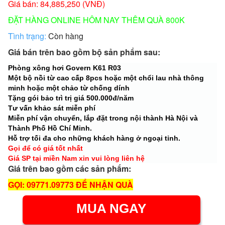
Giá bán: 84,885,250 (VNĐ)
ĐẶT HÀNG ONLINE HÔM NAY THÊM QUÀ 800K
Tình trạng:
Còn hàng
Giá bán trên bao gồm bộ sản phẩm sau:
Phòng xông hơi Govern K61 R03
Một bộ nồi từ cao cấp 8pcs hoặc một chổi lau nhà thông
minh hoặc một chảo từ chống dính
Tặng gói bảo trì trị giá 500.000đ/năm
Tư vấn khảo sát miễn phí
Miễn phí vận chuyển, lắp đặt trong nội thành Hà Nội và
Thành Phố Hồ Chí Minh.
Hỗ trợ tối đa cho những khách hàng ở ngoại tỉnh.
Gọi để có giá tốt nhất
Giá SP tại miền Nam xin vui lòng liên hệ
Giá trên bao gồm các sản phẩm:
GỌI: 09771.09773 ĐỂ NHẬN QUÀ
MUA NGAY