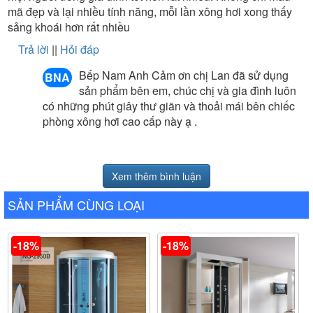
mã đẹp và lại nhiều tính năng, mỗi lần xông hơi xong thấy
sảng khoái hơn rất nhiều
Trả lời
||
Hỏi đáp
Bếp Nam Anh Cảm ơn chị Lan đã sử dụng
BNA
sản phẩm bên em, chúc chị và gia đình luôn
có những phút giây thư giãn và thoải mái bên chiếc
phòng xông hơi cao cấp này ạ .
Xem thêm bình luận
SẢN PHẨM CÙNG LOẠI
-18%
-18%