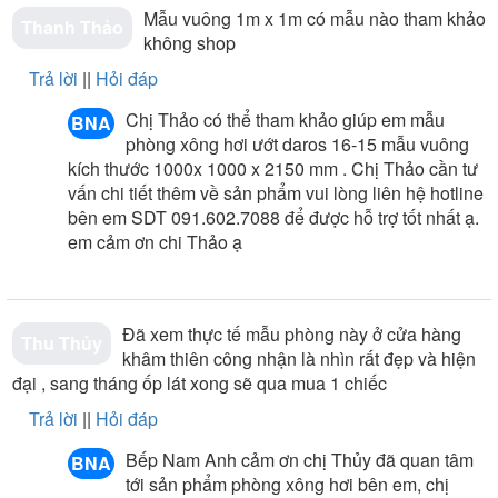
lại ( thân bồn , sen ,...) Sản phẩm phòng xông hơi Daros
Mẫu vuông 1m x 1m có mẫu nào tham khảo
Thanh Thảo
được cung cấp chính hãng tại đại lý Nội Thất Nam Anh .
không shop
Quý khách có thể tham khảo các sản phẩm phòng xông
Trả lời
||
Hỏi đáp
hơi Daros và các sản phẩm phòng xông hơi nhập khẩu
khác tại showroom
Nội thất Nam Anh trên toàn quốc.
Chị Thảo có thể tham khảo giúp em mẫu
BNA
phòng xông hơi ướt daros 16-15 mẫu vuông
Là đại lý cấp I của Daros, chúng tôi mang đến những
kích thước 1000x 1000 x 2150 mm . Chị Thảo cần tư
mẫu bếp từ Daros chính hãng với giá tốt nhất, kèm theo
vấn chi tiết thêm về sản phẩm vui lòng liên hệ hotline
nhiều quà tặng hấp dẫn.
bên em SDT 091.602.7088 để được hỗ trợ tốt nhất ạ.
em cảm ơn chi Thảo ạ
Đã xem thực tế mẫu phòng này ở cửa hàng
Thu Thủy
khâm thiên công nhận là nhìn rất đẹp và hiện
đại , sang tháng ốp lát xong sẽ qua mua 1 chiếc
Trả lời
||
Hỏi đáp
Bếp Nam Anh cảm ơn chị Thủy đã quan tâm
BNA
tới sản phẩm phòng xông hơi bên em, chị