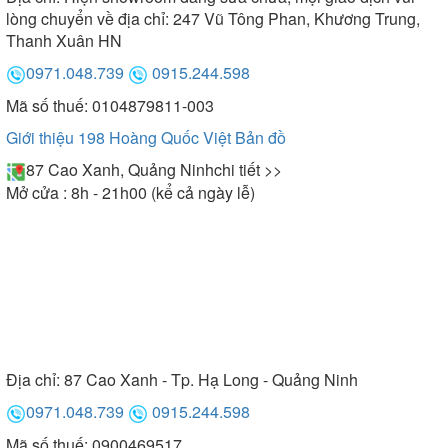
lòng chuyển về địa chỉ: 247 Vũ Tông Phan, Khương Trung,
Thanh Xuân HN
0971.048.739
0915.244.598
Mã số thuế: 0104879811-003
Giới thiệu 198 Hoàng Quốc Việt
Bản đồ
87 Cao Xanh, Quảng Ninh
chi tiết >>
Mở cửa : 8h - 21h00 (kể cả ngày lễ)
Địa chỉ:
87 Cao Xanh - Tp. Hạ Long - Quảng Ninh
0971.048.739
0915.244.598
Mã số thuế: 0900469517