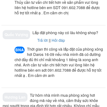
Thủy cần tư vấn chi tiết hơn về sản phẩm vui lòng
liên hệ hotline bên em SDT 091.602.7088 để được
hỗ trợ tốt nhất ạ . Em cảm ơn chị
Lắp đặt phòng này có lâu không shop?
Quốc Vượng
Trả lời
||
Hỏi đáp
Thời gian thi công và lắp đặt của phòng xông
BNA
hơi Daros 16-09 nếu nhà mình đã có đường
chờ đầy đủ thì chỉ mất khoảng 1 tiếng là xong anh
nhé. Anh cần tư vấn chi tiết hơn vui lòng liên hệ
hotlline bên em sdt 091.602.7088 để được hỗ trợ tốt
nhất ạ . Em cảm ơn anh
Ảnh giấy chứng nhận Bếp Nam Anh là đại lý cấp I của
thương hiệu Daros do công ty Daros cung cấp
Từ hôm nhà mình mua phòng xông hơi
Hương Lan
đúng mã này về nhà, cảm thấy sức khỏe
mọi người trong gia đình tốt hơn rất nhiều. Không chỉ mẫu