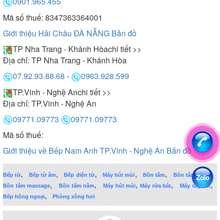
0901.965.455
Mã số thuế: 8347363364001
Giới thiệu Hải Châu ĐÀ NẴNG
Bản đồ
TP Nha Trang - Khánh Hòa
chi tiết >>
Địa chỉ:
TP Nha Trang - Khánh Hòa
07.92.93.88.68
-
0963.928.599
TP.Vinh - Nghệ An
chi tiết >>
Địa chỉ:
TP.Vinh - Nghệ An
09771.09773
09771.09773
Mã số thuế:
Giới thiệu về Bếp Nam Anh TP.Vinh - Nghệ An
Bản đồ
,
,
,
,
,
,
Bếp từ
Bếp từ âm
Bếp điện từ
Máy hút mùi
Bồn tắm
Bồn tắm đứng
,
,
,
,
,
Bồn tắm massage
Bồn tắm nằm
Máy hút mùi
Máy rửa bát
Máy sấy bát
,
Bếp hồng ngoại
Phòng xông hơi