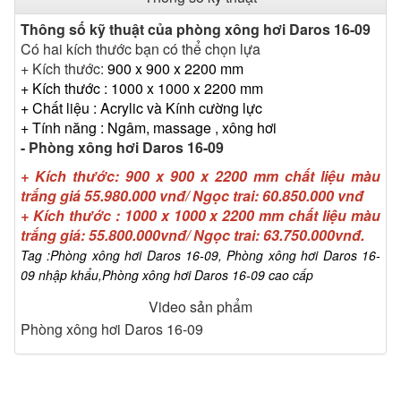
bao quanh được thiết kế bằng loại kính an toàn (kính 2
lớp, kính cường lực màu trắng )
Thông số kỹ thuật của phòng xông hơi Daros 16-09
+ Phần đế được làm bằng chất liệu Acrylic ( màu trắng
Có hai kích thước bạn có thể chọn lựa
sứ ) . Đây là loại chất liệu cao cấp đươc sử dụng cho bồn
+ Kích thước:
900 x 900 x 2200
mm
tắm, có độ đàn hồi cao, chống trơn trượt, chống bám
+ Kích thước : 1000 x 1000 x 2200 mm
bẩn,....
+ Chất liệu : Acrylic và Kính cường lực
+ Phòng xông hơi Daros 16-09 có thiết kế cửa lùa ( cửa
+ Tính năng : Ngâm, massage , xông hơi
gạt ) để tiết kiệm không gian và có kiểu dáng đẹp.
- Phòng xông hơi Daros 16-09
+ Hệ thống thiết bị
+ Kích thước: 900 x 900 x 2200 mm chất liệu màu
• Mắt Massage
trắng giá 55.980.000 vnđ/ Ngọc trai: 60.850.000 vnđ
• Ống cấp nước, thoát nước mềm bằng sợi thép không gỉ
+ Kích thước : 1000 x 1000 x 2200 mm chất liệu màu
trắng giá: 55.800.000vnđ/ Ngọc trai: 63.750.000vnđ.
- Tác dụng của
phòng xông hơi
Tag :Phòng xông hơi Daros 16-09, Phòng xông hơi Daros 16-
09 nhập khẩu,Phòng xông hơi Daros 16-09 cao cấp
+ Làm nóng và kích thích bài tiết mồ hôi và chất cặn bã,
làm nhẹ gánh cho thận , cải thiện lưu thông máu, tăng
Video sản phẩm
cường hệ thống miễn dịch của cơ thể.
Phòng xông hơi Daros 16-09
+ Thông thoáng lỗ chân lông, bài tiết các độc tố trong cơ
thể . Làn da sẽ mịn màng, giảm mụn trứng cá, cơ thể trở
nên nhẹ nhõm, thư thái, giảm đau khớp, cơ bắp, giảm
căng thẳng mệt mỏi.