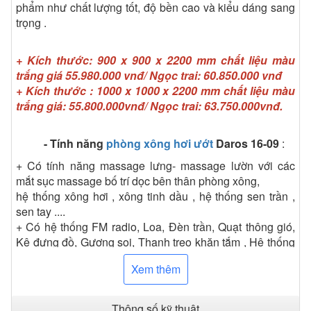
phẩm như chất lượng tốt, độ bền cao và kiểu dáng sang
trọng .
+ Kích thước: 900 x 900 x 2200 mm chất liệu màu
trắng giá 55.980.000 vnđ/ Ngọc trai: 60.850.000 vnđ
+ Kích thước : 1000 x 1000 x 2200 mm chất liệu màu
trắng giá: 55.800.000vnđ/ Ngọc trai: 63.750.000vnđ.
- Tính năng
phòng xông hơi ướt
Daros 16-09
:
+ Có tính năng massage lưng- massage lườn với các
mắt sục massage bố trí dọc bên thân phòng xông,
hệ thống xông hơi , xông tinh dầu , hệ thống sen trần ,
sen tay ....
+ Có hệ thống FM radio, Loa, Đèn trần, Quạt thông gió,
Kệ đựng đồ, Gương soi, Thanh treo khăn tắm , Hệ thống
thu nước ở đáy, ....
Xem thêm
-
Thiết kế phòng xông hơi Daros 16-09 :
+ Phần khung được làm bằng inox mạ crôm, vách ngăn
Thông số kỹ thuật