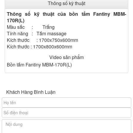
Thông số kỹ thuật
Thông số kỹ thuật của bồn tắm Fantiny MBM-
170R(L)
Màu sắc : Trắng
Tính năng : Tắm massage
Kích thước : 1700x750x600mm
Kích thước : 1700x800x600mm
Bồn tắm massage Fantiny
Video sản phẩm
MBM -170R(L)
Bồn tắm Fantiny MBM-170R(L)
Bồn tắm massage Fantiny MBM-170R(L) thuộc dòng
Khách Hàng Bình Luận
bồn tắm góc thích hợp cho phòng tắm có kích thước rộng
và to . Màu sắc là màu trắng là sự kết hợp tính tế của
chất liệu nhựa composite đan chéo vào nhau tạo cảm
giác sang trọng, sạch sẽ, cao quý . Khi bạn tựa lưng
bồn tắm góc massage Fantiny MBM-
mình vào
170R(L)
để ngâm mình bạn sẽ thấy sự thoải mái, mọi