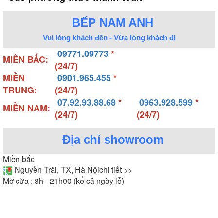
BẾP NAM ANH
Vui lòng khách đến - Vừa lòng khách đi
09771.09773
*
MIỀN BẮC:
(24/7)
MIỀN
0901.965.455
*
TRUNG:
(24/7)
07.92.93.88.68
*
0963.928.599
*
MIỀN NAM:
(24/7)
(24/7)
Địa chỉ showroom
Miền bắc
Nguyễn Trãi, TX, Hà Nội
chi tiết >>
Mở cửa : 8h - 21h00 (kể cả ngày lễ)