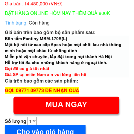
Giá bán: 14,480,000 (VNĐ)
ĐẶT HÀNG ONLINE HÔM NAY THÊM QUÀ 800K
Tình trạng:
Còn hàng
Giá bán trên bao gồm bộ sản phẩm sau:
Bồn tắm Fantiny MBM-170R(L)
Một bộ nồi từ cao cấp 6pcs hoặc một chổi lau nhà thông
minh hoặc một chảo từ chống dính
Miễn phí vận chuyển, lắp đặt trong nội thành Hà Nội
Hỗ trợ tối đa cho những khách hàng ở ngoại tỉnh.
Gọi để có giá tốt nhất
Giá SP tại miền Nam xin vui lòng liên hệ
Giá trên bao gồm các sản phẩm:
GỌI: 09771.09773 ĐỂ NHẬN QUÀ
MUA NGAY
Số lượng
Cho vào giỏ hàng