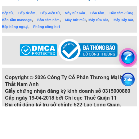
,
,
,
,
,
,
Bếp từ
Bếp từ âm
Bếp điện từ
Máy hút mùi
Bồn tắm
Bồn tắm đứng
,
,
,
,
,
Bồn tắm massage
Bồn tắm nằm
Máy hút mùi
Máy rửa bát
Máy sấy bát
,
Bếp hồng ngoại
Phòng xông hơi
Copyright © 2026 Công Ty Cổ Phần Thương Mại Nội
Thất Nam Anh
Giấy chứng nhận đăng ký kinh doanh số 0315000860
Cấp ngày 19-04-2018 bởi Chi cục Thuế Quận 11
Địa chỉ đăng ký trụ sở chính: 522 Lạc Long Quân,
Phường 5, Quận 11, Thành phố Hồ Chí Minh, Việt Nam