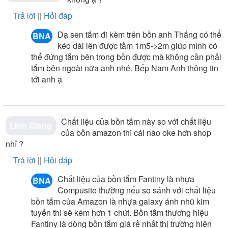
sách bảo hành tốt nhất.
Trả lời
||
Hỏi đáp
Lưu ý: Sản phẩm được bảo hành 5 năm phần thân bồn
và 1 năm các thiết bị khác
Dạ sen tắm đi kèm trên bồn anh Thắng có thể
BNA
kéo dài lên được tầm 1m5->2m giúp mình có
Tại đây chúng tôi có đội ngũ chuyên viên tư vấn với đầy
thể đứng tắm bên trong bồn được mà không cần phải
đủ chuyên môn kỹ thuật sẽ tư vấn lắp đặt miễn phí thiết
tắm bên ngoài nữa anh nhé. Bếp Nam Anh thông tin
bị phòng tắm phù hợp với không gian của gia đình nhà
tới anh ạ
bạn.
- Được tham khảo nhiều hãng với nhiều thiết bị cao cấp
uy tín của nhiều thương hiệu hàng đầu thế giới.
Chất liệu của bồn tắm này so với chất liệu
- Được tham gia rất nhiều chương trình khuyến mãi lớn,
Linh Giang
của bồn amazon thì cái nào oke hơn shop
hấp dẫn nhất với nhiều phần quà có giá trị cho mọi
nhỉ ?
khách hàng.
Trả lời
||
Hỏi đáp
Quý khách hàng có thể tới Showroom Nội Thất Nam Anh
để xem và mua hàng . Hoặc liên hệ Hotline
của Nội Thất
Chất liệu của bồn tắm Fantiny là nhựa
BNA
Nam Anh
để nhận được tư vấn tốt nhất
Compusite thường nếu so sánh với chất liệu
bồn tắm của Amazon là nhựa galaxy ánh nhũ kim
Tham khảo thêm bài viết hữu ích:
tuyến thì sẽ kém hơn 1 chút. Bồn tắm thương hiệu
Fantiny là dòng bồn tắm giá rẻ nhất thị trường hiện