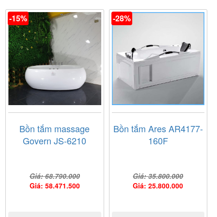
Ảnh giấy chứng nhận Nội Thất Nam Anh là đại lý cấp I
của thương hiệu
Fantiny
do công ty Fantiny cung cấp
-15%
-28%
Bồn tắm massage
Bồn tắm Ares AR4177-
Govern JS-6210
160F
Giá: 68.790.000
Giá: 35.800.000
Giá: 58.471.500
Giá: 25.800.000