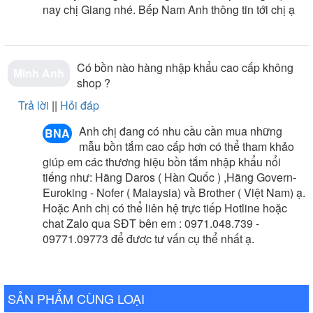
-
Bồn tắm hãng nào tốt nên mua
nay chị Giang nhé. Bếp Nam Anh thông tin tới chị ạ
-
Bồn tắm loại nào tốt nên mua
-
Cách chọn mua bồn tắm nằm chuẩn nhất
-
Địa chỉ cửa hàng bán bồn tắm nên mua
Có bồn nào hàng nhập khẩu cao cấp không
Minh Anh
shop ?
Trả lời
||
Hỏi đáp
Anh chị đang có nhu cầu cần mua những
BNA
mẫu bồn tắm cao cấp hơn có thể tham khảo
giúp em các thương hiệu bồn tắm nhập khẩu nổi
tiếng như: Hãng Daros ( Hàn Quốc ) ,Hãng Govern-
Euroking - Nofer ( Malaysia) vầ Brother ( Việt Nam) ạ.
Hoặc Anh chị có thể liên hệ trực tiếp Hotline hoặc
chat Zalo qua SĐT bên em : 0971.048.739 -
09771.09773 để đươc tư vấn cụ thể nhất ạ.
SẢN PHẨM CÙNG LOẠI