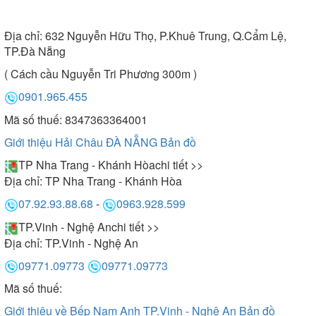
Địa chỉ:
632 Nguyễn Hữu Thọ, P.Khuê Trung, Q.Cẩm Lệ,
TP.Đà Nẵng
( Cách cầu Nguyễn Tri Phương 300m )
0901.965.455
Mã số thuế: 8347363364001
Giới thiệu Hải Châu ĐÀ NẴNG
Bản đồ
TP Nha Trang - Khánh Hòa
chi tiết >>
Địa chỉ:
TP Nha Trang - Khánh Hòa
07.92.93.88.68
-
0963.928.599
TP.Vinh - Nghệ An
chi tiết >>
Địa chỉ:
TP.Vinh - Nghệ An
09771.09773
09771.09773
Mã số thuế:
Giới thiệu về Bếp Nam Anh TP.Vinh - Nghệ An
Bản đồ