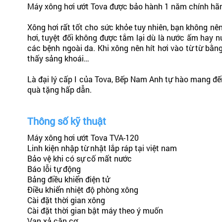
Máy xông hơi ướt Tova được bảo hành 1 năm chính hãn
Xông hơi rất tốt cho sức khỏe tuy nhiên, bạn không nên
hơi, tuyệt đối không được tắm lại dù là nước ấm hay n
các bệnh ngoài da. Khi xông nên hít hơi vào từ từ bằn
thấy sảng khoái…
Là đại lý cấp I của Tova, Bếp Nam Anh tự hào mang đế
quà tặng hấp dẫn.
Thông số kỹ thuật
Máy xông hơi ướt Tova TVA-120
Linh kiện nhập từ nhật lắp ráp tại việt nam
Bảo vệ khi có sự cố mất nước
Báo lỗi tự động
Bảng điều khiển điện tử
Điều khiển nhiệt độ phòng xông
Cài đặt thời gian xông
Cài đặt thời gian bật máy theo ý muốn
Van xả cặn cơ