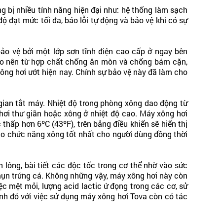
ng bị nhiều tính năng hiện đại như: hệ thống làm sạch
ộ đạt mức tối đa, báo lỗi tự động và bảo vệ khi có sự
o vệ bởi một lớp sơn tĩnh điện cao cấp ở ngay bên
 tạo nên từ hợp chất chống ăn mòn và chống bám cặn,
ông hơi ướt hiện nay. Chính sự bảo vệ này đã làm cho
 gian tắt máy. Nhiệt độ trong phòng xông dao động từ
hơi thư giãn hoặc xông ở nhiệt độ cao. Máy xông hơi
hấp hơn 6ºC (43ºF), trên bảng điều khiển sẽ hiển thị
 bảo chức năng xông tốt nhất cho người dùng đồng thời
 lông, bài tiết các độc tốc trong cơ thể nhờ vào sức
 mụn trứng cá. Không những vậy, máy xông hơi này còn
ệc mệt mỏi, lượng acid lactic ứ đọng trong các cơ, sử
ạnh đó với việc sử dụng máy xông hơi Tova còn có tác