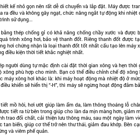
thiết kế nhỏ gọn nên rất dễ di chuyển và lắp đặt. Máy được tra
ỏa ra đều và không gây ngạt, chức năng ngắt tự động khi nhiệt đ
rình sử dụng...
bằng thép chống gỉ có khả năng chống chầy xước và được bả
g quá trình xông hơi, bảo vệ thanh đốt. Riêng thanh đốt được
g hơi chứng nhận là loại thanh đốt tốt nhất cấu tạo lên máy x
điều kiện thời tiết khắc nghiệt nhất.
ép người dùng tự mặc định cài đặt thời gian xông và hẹn thời
ộ xông phù hợp cho mình. Bạn có thể điều chỉnh chế độ xông 
c máy xông hơi khác là: khi máy hoạt động mà nhiệt độ ở mức t
g điều khiển sẽ hiển thị “-H”, thì máy sẽ ngừng hoạt động đảm
 tiết mồ hôi, hơi ướt giúp làm ẩm da, làm thông thoáng lỗ chân
được tiết ra từ bên trong giúp cho làn da mịn màng hơn, giảm
ình trao đổi chất, cải thiện lưu thông máu, sau một ngày làm vi
tan biến, giúp cơ thể trở nên thư thái, giảm đau khớp. Bên c
ứng và viêm phế quản.