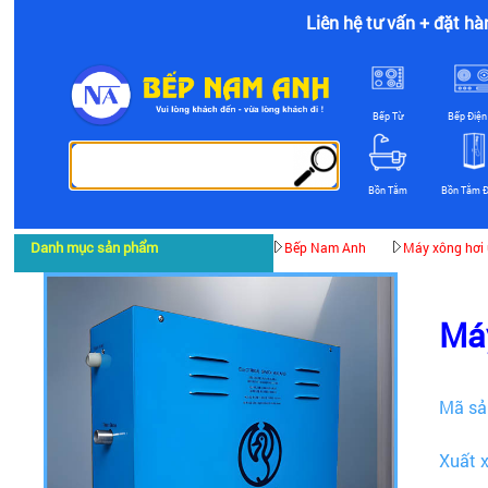
Liên hệ tư vấn + đặt hà
Bếp Từ
Bếp Điện
Bồn Tắm
Bồn Tắm 
Danh mục sản phẩm
Bếp Nam Anh
Máy xông hơi 
Máy
Mã sả
Xuất 