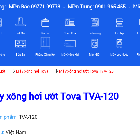
ng:
Miền Bắc 09771 09773
-
Miền Trung: 0901.965.455
-
Mi
 Từ
Hút Mùi
Nồi Từ
Chậu Rửa
Lò Nướng
Lò Hấp
L
Đứng
Bếp Ga
Phòng Xông Hơi
Máy Xông Hơi
Máy Giặt
Máy Lọc Nước
Ph
ướt
Máy xông hơi Tova
Máy xông hơi ướt Tova TVA-120
 xông hơi ướt Tova TVA-120
n phẩm:
TVA-120
xứ:
Việt Nam