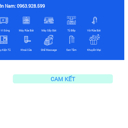
ền Nam: 0963.928.599
ò Vi Sóng
Máy Rửa Bát
Máy Sấy Bát
Tủ Bếp
Vòi Rửa Bát
ụ Kiện Tủ
Khoá Cửa
Ghế Massage
Sen Tắm
Khuyến Mại
CAM KẾT