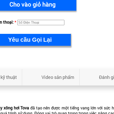
Cho vào giỏ hàng
n thoại:
*
kỹ thuật
Video sản phẩm
Đánh g
y xông hơi Tova
đã tạo nên được một tiếng vang lớn với sức h
uá trình sử dụng. Đóng vai trò quan trọng trong việc nâng cao