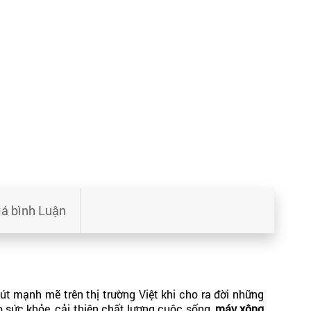
iá bình Luận
út mạnh mẽ trên thị trường Việt khi cho ra đời những
 sức khỏe, cải thiện chất lượng cuộc sống,
máy xông