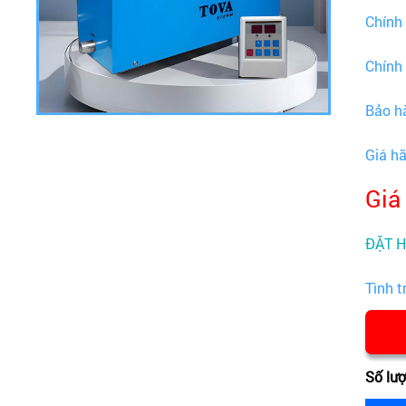
Chính
Chính
Bảo h
Giá h
Giá
ĐẶT 
Tình t
Số lư