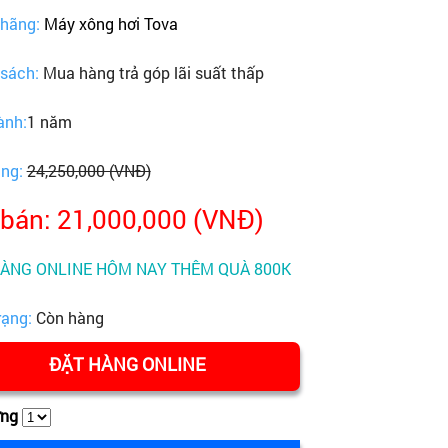
 hãng:
Máy xông hơi Tova
 sách:
Mua hàng trả góp lãi suất thấp
ành:
1 năm
ãng:
24,250,000 (VNĐ)
 bán: 21,000,000 (VNĐ)
HÀNG ONLINE HÔM NAY THÊM QUÀ 800K
rạng:
Còn hàng
ĐẶT HÀNG ONLINE
ợng