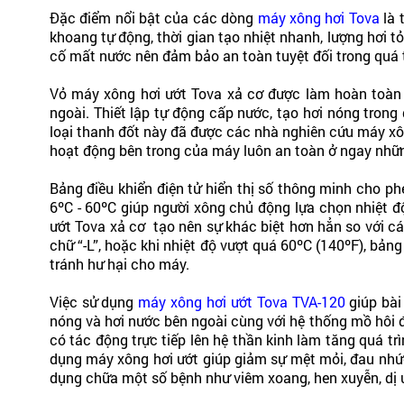
Đặc điểm nổi bật của các dòng
máy xông hơi Tova
là 
khoang tự động, thời gian tạo nhiệt nhanh, lượng hơi t
cố mất nước nên đảm bảo an toàn tuyệt đối trong quá t
Vỏ máy xông hơi ướt Tova xả cơ được làm hoàn toàn 
ngoài. Thiết lập tự động cấp nước, tạo hơi nóng tron
loại thanh đốt này đã được các nhà nghiên cứu máy xôn
hoạt động bên trong của máy luôn an toàn ở ngay những 
Bảng điều khiển điện tử hiển thị số thông minh cho ph
6ºC - 60ºC giúp người xông chủ động lựa chọn nhiệt đ
ướt Tova xả cơ tạo nên sự khác biệt hơn hẳn so với cá
chữ “-L”, hoặc khi nhiệt độ vượt quá 60ºC (140ºF), bản
tránh hư hại cho máy.
Việc sử dụng
máy xông hơi ướt Tova TVA-120
giúp bài
nóng và hơi nước bên ngoài cùng với hệ thống mồ hôi 
có tác động trực tiếp lên hệ thần kinh làm tăng quá tr
dụng máy xông hơi ướt giúp giảm sự mệt mỏi, đau nhức 
dụng chữa một số bệnh như viêm xoang, hen xuyễn, dị 