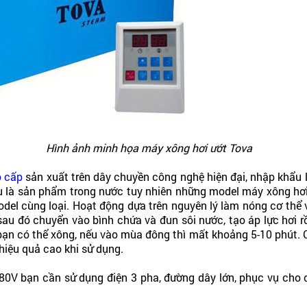
Hình ảnh minh họa máy xông hơi ướt Tova
o cấp
sản xuất trên dây chuyền công nghệ hiện đại, nhập khẩu li
Dù là sản phẩm trong nước tuy nhiên những model máy xông h
el cùng loại. Hoạt động dựa trên nguyên lý làm nóng cơ thể v
sau đó chuyển vào bình chứa và đun sôi nước, tạo áp lực hơi rồ
 bạn có thể xông, nếu vào mùa đông thì mất khoảng 5-10 phút. 
 hiệu quả cao khi sử dụng.
0V bạn cần sử dụng điện 3 pha, đường dây lớn, phục vụ cho c