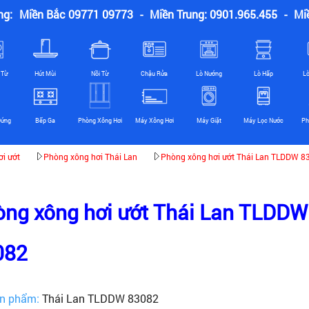
ng:
Miền Bắc 09771 09773
-
Miền Trung: 0901.965.455
-
Mi
 Từ
Hút Mùi
Nồi Từ
Chậu Rửa
Lò Nướng
Lò Hấp
L
Đứng
Bếp Ga
Phòng Xông Hơi
Máy Xông Hơi
Máy Giặt
Máy Lọc Nước
Ph
i ướt
Phòng xông hơi Thái Lan
Phòng xông hơi ướt Thái Lan TLDDW 8
ng xông hơi ướt Thái Lan TLDDW
082
n phẩm:
Thái Lan TLDDW 83082