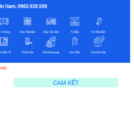
ền Nam: 0963.928.599
ò Vi Sóng
Máy Rửa Bát
Máy Sấy Bát
Tủ Bếp
Vòi Rửa Bát
ụ Kiện Tủ
Khoá Cửa
Ghế Massage
Sen Tắm
Khuyến Mại
3082
CAM KẾT