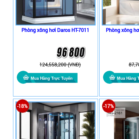
Phòng xông hơi Daros HT-7011
Phòng xông hơ
124,558,200 (VNĐ)
87,7
-18%
-17%