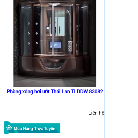
Phòng xông hơi ướt Thái Lan TLDDW 83082
Liên hệ