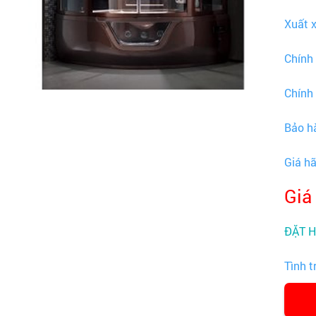
Xuất 
Chính
Chính
Bảo h
Giá h
Giá
ĐẶT 
Tình t