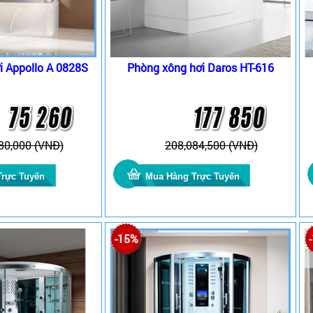
i Appollo A 0828S
Phòng xông hơi Daros HT-616
80,000 (VNĐ)
208,084,500 (VNĐ)
-15%