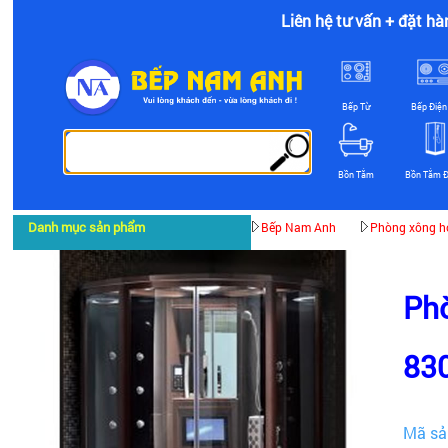
Liên hệ tư vấn + đặt hà
Bếp Từ
Bếp Điện
Bồn Tắm
Bồn Tắm 
Danh mục sản phẩm
Bếp Nam Anh
Phòng xông hơ
Phò
83
Mã sả