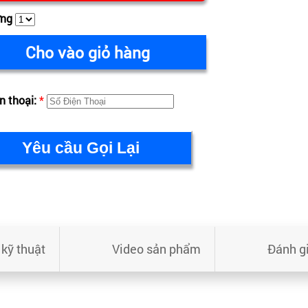
ợng
Cho vào giỏ hàng
n thoại:
*
kỹ thuật
Video sản phẩm
Đánh g