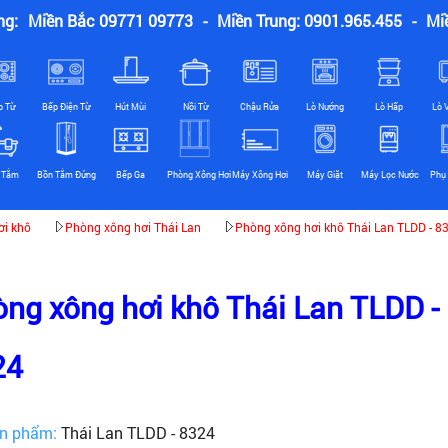
ng:
Miền Bắc 09771 09773
-
Miền Trung: 0901.965.455
-
Mi
p Từ
Bếp Điện Từ
Hút Mùi
Nồi Từ
Chậu Rửa
Lò Nướng
Lò Hấp
Lò 
 Tắm
Bồn Tắm Đứng
Bếp Ga
Phòng Xông Hơi
Máy Xông Hơi
Máy Giặt
Máy Lọc Nước
Phụ 
ơi khô
Phòng xông hơi Thái Lan
Phòng xông hơi khô Thái Lan TLDD - 8
ng xông hơi khô Thái Lan TLDD -
24
n phẩm:
Thái Lan TLDD - 8324