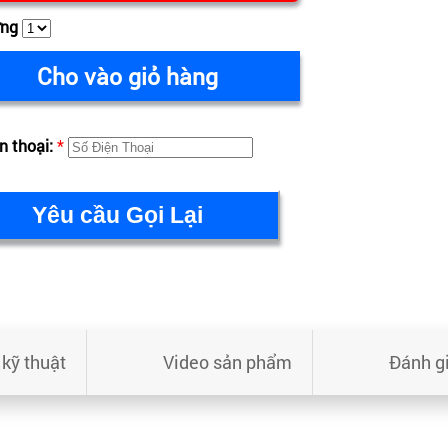
ợng
Cho vào giỏ hàng
n thoại:
*
kỹ thuật
Video sản phẩm
Đánh g