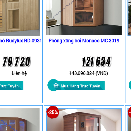
khô Rudylux RD-0931
Phòng xông hơi Monaco MC-3019
Liên hệ
143,098,824 (VNĐ)
-25%