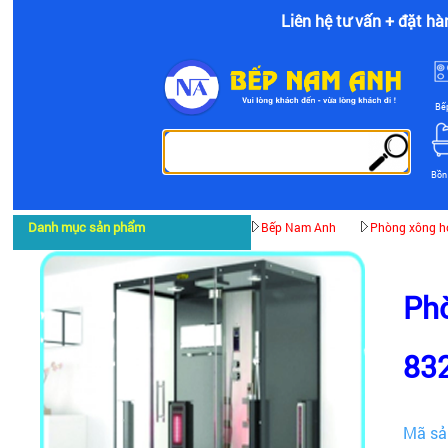
Liên hệ tư vấn + đặt hà
Bế
Bồn
Danh mục sản phẩm
Bếp Nam Anh
Phòng xông h
Phò
83
Mã sả