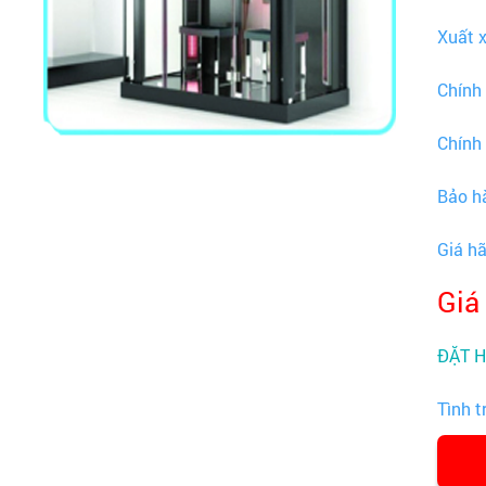
Xuất 
Chính
Chính
Bảo h
Giá h
Giá
ĐẶT 
Tình t