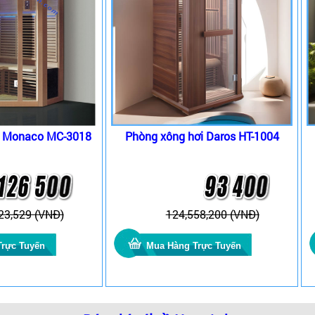
i Monaco MC-3018
Phòng xông hơi Daros HT-1004
23,529 (VNĐ)
124,558,200 (VNĐ)