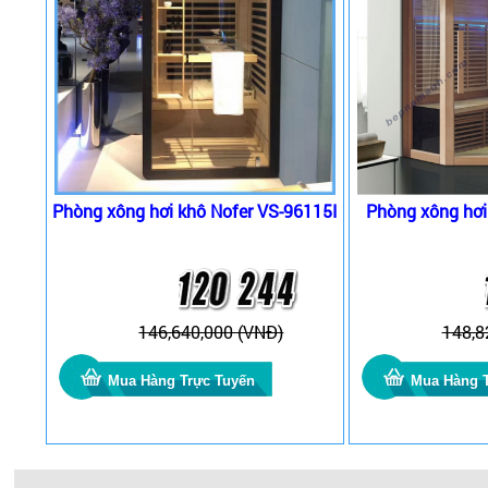
Phòng xông hơi khô Nofer VS-96115I
Phòng xông hơ
146,640,000 (VNĐ)
148,8