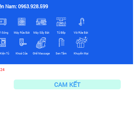
ền Nam: 0963.928.599
Vi Sóng
Máy Rửa Bát
Máy Sấy Bát
Tủ Bếp
Vòi Rửa Bát
Kiện Tủ
Khoá Cửa
Ghế Massage
Sen Tắm
Khuyến Mại
324
CAM KẾT