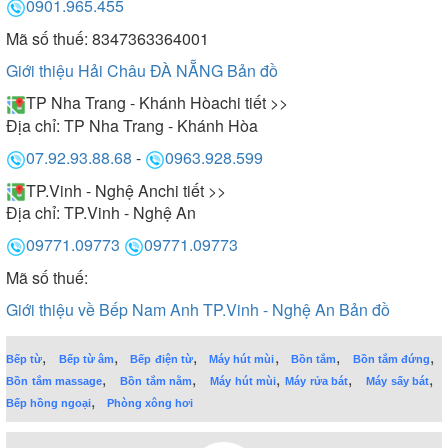
0901.965.455
Mã số thuế: 8347363364001
Giới thiệu Hải Châu ĐÀ NẴNG
Bản đồ
TP Nha Trang - Khánh Hòa
chi tiết >>
Địa chỉ:
TP Nha Trang - Khánh Hòa
07.92.93.88.68
-
0963.928.599
TP.Vinh - Nghệ An
chi tiết >>
Địa chỉ:
TP.Vinh - Nghệ An
09771.09773
09771.09773
Mã số thuế:
Giới thiệu về Bếp Nam Anh TP.Vinh - Nghệ An
Bản đồ
,
,
,
,
,
,
Bếp từ
Bếp từ âm
Bếp điện từ
Máy hút mùi
Bồn tắm
Bồn tắm đứng
,
,
,
,
,
Bồn tắm massage
Bồn tắm nằm
Máy hút mùi
Máy rửa bát
Máy sấy bát
,
Bếp hồng ngoại
Phòng xông hơi