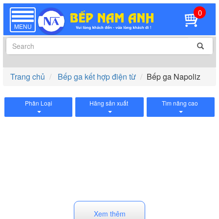
0
TOGGLE
NAVIGATION
MENU
Trang chủ
Bếp ga kết hợp điện từ
Bếp ga Napoliz
Phân Loại
Hãng sản xuất
Tìm nâng cao
Xem thêm