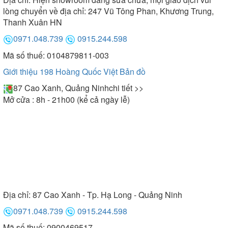
lòng chuyển về địa chỉ: 247 Vũ Tông Phan, Khương Trung,
Thanh Xuân HN
0971.048.739
0915.244.598
Mã số thuế: 0104879811-003
Giới thiệu 198 Hoàng Quốc Việt
Bản đồ
87 Cao Xanh, Quảng Ninh
chi tiết >>
Mở cửa : 8h - 21h00 (kể cả ngày lễ)
Địa chỉ:
87 Cao Xanh - Tp. Hạ Long - Quảng Ninh
0971.048.739
0915.244.598
Mã số thuế: 0900469517