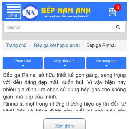
0
TOGGLE
NAVIGATION
MENU
Trang chủ
Bếp ga kết hợp điện từ
Bếp ga Rinnai
Phân Loại
Hãng sản xuất
Tìm nâng cao
Bếp ga Rinnai sở hữu thiết kế gọn gàng, sang trọng
với kiểu dáng đẹp mắt, cuốn hút. Vì vậy hiện nay
nhiều gia đình lựa chọn sử dụng bếp gas cho không
gian nhà bếp của mình.
Rinnai là một trong những thương hiệu uy tín đến từ
Nhật Bản và hãng được sản xuất tại nhà máy của
Việt Nam, Trung Quốc hoặc Nhật Bản. Sản phẩm
được kiểm định nghiêm ngặt về độ an toàn nên
Xem thêm