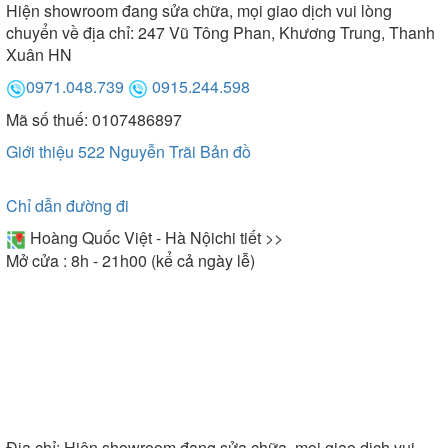
sản phẩm sau mỗi lần sử dụng.
Hiện showroom đang sửa chữa, mọi giao dịch vui lòng
chuyển về địa chỉ: 247 Vũ Tông Phan, Khương Trung, Thanh
Xuân HN
0971.048.739
0915.244.598
Mã số thuế: 0107486897
Giới thiệu 522 Nguyễn Trãi
Bản đồ
Chỉ dẫn đường đi
Hoàng Quốc Việt - Hà Nội
chi tiết >>
Mở cửa : 8h - 21h00 (kể cả ngày lễ)
Chất liệu của sản phẩm bếp ga Rinnai
5. Đa dạng chức năng nấu
Bếp ga Rinnai sở hữu hệ thống đánh lửa hiện đại IC
Địa chỉ:
Hiện showroom đang sửa chữa, mọi giao dịch vui