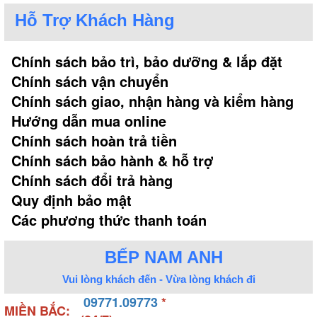
Hỗ Trợ Khách Hàng
Chính sách bảo trì, bảo dưỡng & lắp đặt
Chính sách vận chuyển
Chính sách giao, nhận hàng và kiểm hàng
Hướng dẫn mua online
Chính sách hoàn trả tiền
Chính sách bảo hành & hỗ trợ
Chính sách đổi trả hàng
Đánh giá về thiết kế của bếp điện từ Rinnai
Quy định bảo mật
Các phương thức thanh toán
3. Công suất
Bếp ga Rinnai được trang bị mức công suất khoảng
BẾP NAM ANH
7kW/h/lò giúp bạn nấu ăn cùng một lúc nhiều món
Vui lòng khách đến - Vừa lòng khách đi
nhanh chóng và tiện lợi hơn. Dễ dàng chế biến các
món ăn như hầm, hâm nóng hoặc chiên xào và dễ
09771.09773
*
MIỀN BẮC: