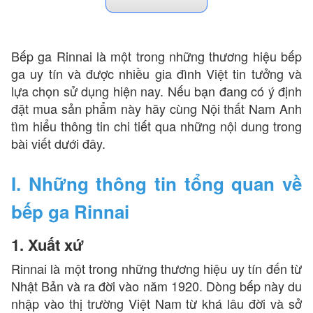
khách hàng hoàn toàn có thể tin tưởng sử dụng.
Hiện nay bếp ga Rinnai có giá dao động từ hơn
400.000 đồng đến trên 16.000.000 đồng.
Bếp ga Rinnai là một trong những thương hiệu bếp
Khách hàng có thể tham khảo một số model bán
ga uy tín và được nhiều gia đình Việt tin tưởng và
chạy như:
,
Bếp ga Rinnai Combi RVB-Combi(F)
lựa chọn sử dụng hiện nay. Nếu bạn đang có ý định
,
Bếp ga Rinnai RV- 5600GLT- IT
Bếp ga Rinnai
đặt mua sản phẩm này hãy cùng Nội thất Nam Anh
,...
RV-2KEGSV
tìm hiểu thông tin chi tiết qua những nội dung trong
Tùy từng sản phẩm với số lượng bếp khác nhau sẽ
bài viết dưới đây.
có mức giá khác nhau. Vì vậy khách hàng có thể đến
trực tiếp Nội thất Nam Anh để tham khảo lựa chọn
I. Những thông tin tổng quan về
sản phẩm ưng ý nhất cho mình.
bếp ga Rinnai
1. Xuất xứ
Rinnai là một trong những thương hiệu uy tín đến từ
Nhật Bản và ra đời vào năm 1920. Dòng bếp này du
nhập vào thị trường Việt Nam từ khá lâu đời và sở