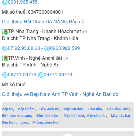
0901.965.455
Mã số thuế: 8347363364001
Giới thiệu Hải Châu ĐÀ NẴNG
Bản đồ
TP Nha Trang - Khánh Hòa
chi tiết >>
Địa chỉ:
TP Nha Trang - Khánh Hòa
07.92.93.88.68
-
0963.928.599
TP.Vinh - Nghệ An
chi tiết >>
Địa chỉ:
TP.Vinh - Nghệ An
09771.09773
09771.09773
Mã số thuế:
Giới thiệu về Bếp Nam Anh TP.Vinh - Nghệ An
Bản đồ
,
,
,
,
,
,
Bếp từ
Bếp từ âm
Bếp điện từ
Máy hút mùi
Bồn tắm
Bồn tắm đứng
,
,
,
,
,
Bồn tắm massage
Bồn tắm nằm
Máy hút mùi
Máy rửa bát
Máy sấy bát
,
Bếp hồng ngoại
Phòng xông hơi