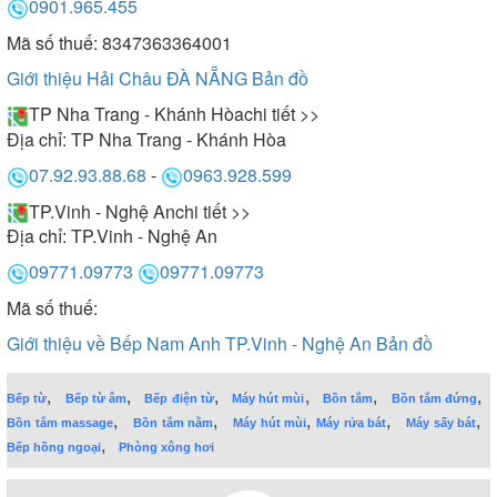
0901.965.455
Mã số thuế: 8347363364001
Giới thiệu Hải Châu ĐÀ NẴNG
Bản đồ
TP Nha Trang - Khánh Hòa
chi tiết >>
Địa chỉ:
TP Nha Trang - Khánh Hòa
07.92.93.88.68
-
0963.928.599
TP.Vinh - Nghệ An
chi tiết >>
Địa chỉ:
TP.Vinh - Nghệ An
09771.09773
09771.09773
Mã số thuế:
Giới thiệu về Bếp Nam Anh TP.Vinh - Nghệ An
Bản đồ
,
,
,
,
,
,
Bếp từ
Bếp từ âm
Bếp điện từ
Máy hút mùi
Bồn tắm
Bồn tắm đứng
,
,
,
,
,
Bồn tắm massage
Bồn tắm nằm
Máy hút mùi
Máy rửa bát
Máy sấy bát
,
Bếp hồng ngoại
Phòng xông hơi