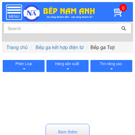
0
TOGGLE
NAVIGATION
MENU
Trang chủ
Bếp ga kết hợp điện từ
Bếp ga Toji
Phân Loại
Hãng sản xuất
Tìm nâng cao
Xem thêm