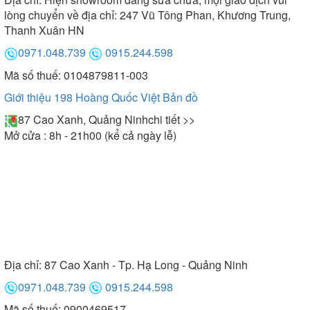
lòng chuyển về địa chỉ: 247 Vũ Tông Phan, Khương Trung,
Thanh Xuân HN
0971.048.739
0915.244.598
Mã số thuế: 0104879811-003
Giới thiệu 198 Hoàng Quốc Việt
Bản đồ
87 Cao Xanh, Quảng Ninh
chi tiết >>
Mở cửa : 8h - 21h00 (kể cả ngày lễ)
Địa chỉ:
87 Cao Xanh - Tp. Hạ Long - Quảng Ninh
0971.048.739
0915.244.598
Mã số thuế: 0900469517