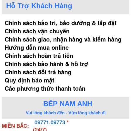
thông minh với các chi tiết tiết kiệm điện tiêu thụ mà
Hỗ Trợ Khách Hàng
vẫn đảm bảo đủ ánh sáng để chế biến món ăn.
- Phần lưới lọc được làm từ chất liệu hợp kim nhôm
Chính sách bảo trì, bảo dưỡng & lắp đặt
từ 3-5 lớp hỗ trợ giữ lại 99% dầu mỡ bên ngoài giúp
Chính sách vận chuyển
bảo vệ tuabin của máy một cách tối ưu.
Chính sách giao, nhận hàng và kiểm hàng
Hướng dẫn mua online
Chính sách hoàn trả tiền
Chính sách bảo hành & hỗ trợ
Chính sách đổi trả hàng
Quy định bảo mật
Các phương thức thanh toán
BẾP NAM ANH
Vui lòng khách đến - Vừa lòng khách đi
09771.09773
*
MIỀN BẮC:
(24/7)