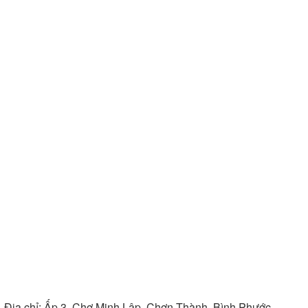
Địa chỉ:
Ấp 3, Chợ Minh Lập, Chơn Thành, Bình Phước