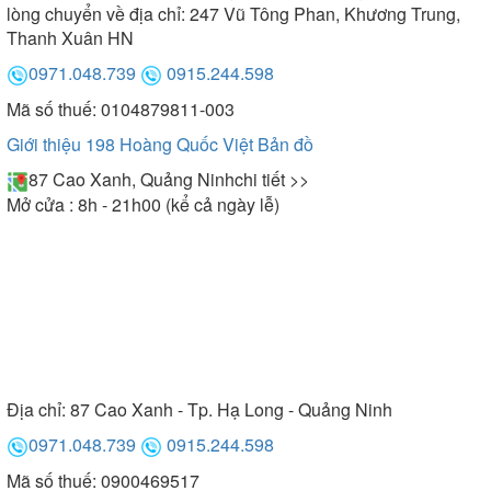
ngoài một cách hiệu quả.
lòng chuyển về địa chỉ: 247 Vũ Tông Phan, Khương Trung,
Thanh Xuân HN
0971.048.739
0915.244.598
Mã số thuế: 0104879811-003
Giới thiệu 198 Hoàng Quốc Việt
Bản đồ
87 Cao Xanh, Quảng Ninh
chi tiết >>
Mở cửa : 8h - 21h00 (kể cả ngày lễ)
Thiết kế sản phẩm máy hút mùi Elica hiện nay
Địa chỉ:
87 Cao Xanh - Tp. Hạ Long - Quảng Ninh
II. Chế độ bảo hành
0971.048.739
0915.244.598
Mã số thuế: 0900469517
Tất cả các sản phẩm máy hút mùi Elica hiện nay