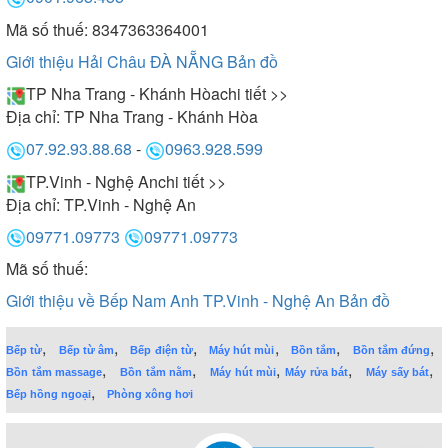
Mã số thuế: 8347363364001
Giới thiệu Hải Châu ĐÀ NẴNG
Bản đồ
TP Nha Trang - Khánh Hòa
chi tiết >>
Địa chỉ:
TP Nha Trang - Khánh Hòa
07.92.93.88.68
-
0963.928.599
TP.Vinh - Nghệ An
chi tiết >>
Địa chỉ:
TP.Vinh - Nghệ An
09771.09773
09771.09773
Mã số thuế:
Giới thiệu về Bếp Nam Anh TP.Vinh - Nghệ An
Bản đồ
,
,
,
,
,
,
Bếp từ
Bếp từ âm
Bếp điện từ
Máy hút mùi
Bồn tắm
Bồn tắm đứng
,
,
,
,
,
Bồn tắm massage
Bồn tắm nằm
Máy hút mùi
Máy rửa bát
Máy sấy bát
,
Bếp hồng ngoại
Phòng xông hơi