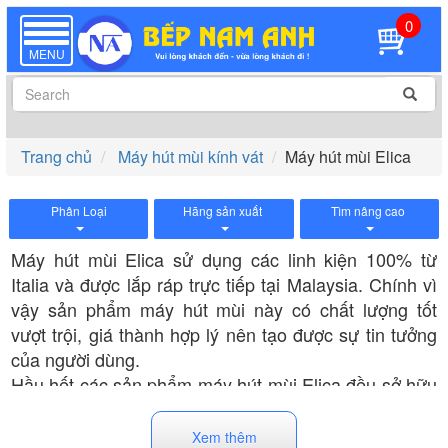
0
TOGGLE
NAVIGATION
MENU
Trang chủ
Máy hút mùi kính vát
Máy hút mùi Elica
Phân Loại
Hãng sản xuất
Tìm nâng cao
Máy hút mùi Elica sử dụng các linh kiện 100% từ
Italia và được lắp ráp trực tiếp tại Malaysia. Chính vì
vậy sản phẩm máy hút mùi này có chất lượng tốt
vượt trội, giá thành hợp lý nên tạo được sự tin tưởng
của người dùng.
Hầu hết các sản phẩm máy hút mùi Elica đều sở hữu
thiết kế độc đáo, đẹp mắt vì vậy tạo không gian ấn
tượng cho căn bếp của gia đình. Một số model máy
Xem thêm