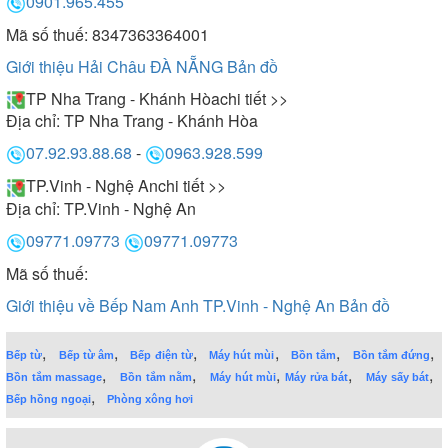
0901.965.455
Mã số thuế: 8347363364001
Giới thiệu Hải Châu ĐÀ NẴNG
Bản đồ
TP Nha Trang - Khánh Hòa
chi tiết >>
Địa chỉ:
TP Nha Trang - Khánh Hòa
07.92.93.88.68
-
0963.928.599
TP.Vinh - Nghệ An
chi tiết >>
Địa chỉ:
TP.Vinh - Nghệ An
09771.09773
09771.09773
Mã số thuế:
Giới thiệu về Bếp Nam Anh TP.Vinh - Nghệ An
Bản đồ
,
,
,
,
,
,
Bếp từ
Bếp từ âm
Bếp điện từ
Máy hút mùi
Bồn tắm
Bồn tắm đứng
,
,
,
,
,
Bồn tắm massage
Bồn tắm nằm
Máy hút mùi
Máy rửa bát
Máy sấy bát
,
Bếp hồng ngoại
Phòng xông hơi