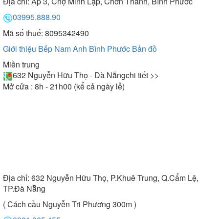
Địa chỉ:
Ấp 3, Chợ Minh Lập, Chơn Thành, Bình Phước
03995.888.90
Mã số thuế: 8095342490
Giới thiệu Bếp Nam Anh Bình Phước
Bản đồ
Miền trung
632 Nguyễn Hữu Thọ - Đà Nẵng
chi tiết >>
Mở cửa : 8h - 21h00 (kể cả ngày lễ)
Địa chỉ:
632 Nguyễn Hữu Thọ, P.Khuê Trung, Q.Cẩm Lệ,
TP.Đà Nẵng
( Cách cầu Nguyễn Tri Phương 300m )