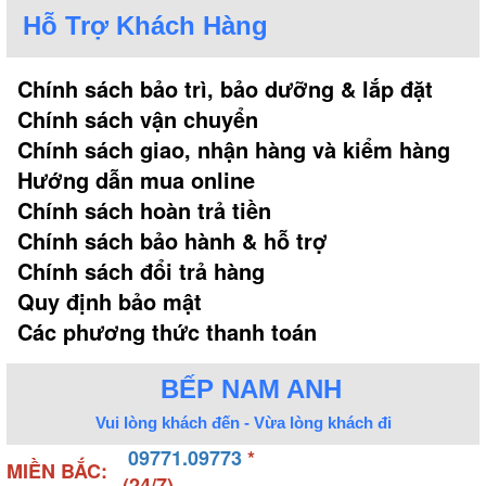
3. Kích thước, kiểu dáng
Hỗ Trợ Khách Hàng
Máy hút mùi Lorca được thiết kế mang những kiểu
Chính sách bảo trì, bảo dưỡng & lắp đặt
dáng và kích thước khác nhau. Do đó, thích hợp với
những thiết kế không gian nhà bếp khác nhau.
Chính sách vận chuyển
Kiểu dáng cơ bản của máy hút mùi thương hiệu
Chính sách giao, nhận hàng và kiểm hàng
Lorca: âm tủ, kính cong, cổ điển, kính vát, chữ T,...
Hướng dẫn mua online
Thông thường kích thước của máy hút mùi cơ bản
Chính sách hoàn trả tiền
từ 60cm đến 90cm. Vì vậy thích hợp với nhiều
Chính sách bảo hành & hỗ trợ
không gian bếp của gia đình Việt.
Chính sách đổi trả hàng
Quy định bảo mật
Các phương thức thanh toán
BẾP NAM ANH
Vui lòng khách đến - Vừa lòng khách đi
09771.09773
*
MIỀN BẮC:
(24/7)