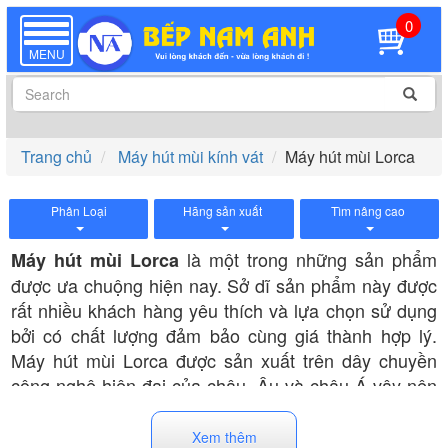
0
TOGGLE
NAVIGATION
MENU
Trang chủ
Máy hút mùi kính vát
Máy hút mùi Lorca
Phân Loại
Hãng sản xuất
Tìm nâng cao
là một trong những sản phẩm
Máy hút mùi Lorca
được ưa chuộng hiện nay. Sở dĩ sản phẩm này được
rất nhiều khách hàng yêu thích và lựa chọn sử dụng
bởi có chất lượng đảm bảo cùng giá thành hợp lý.
Máy hút mùi Lorca được sản xuất trên dây chuyền
công nghệ hiện đại của châu Âu và châu Á vậy nên
sở hữu kiểu dáng thiết kế, chất lượng tuyệt vời.
Xem thêm