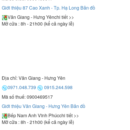
chữa hiệu quả.
Giới thiệu 87 Cao Xanh - Tp. Hạ Long
Bản đồ
Văn Giang - Hưng Yên
chi tiết >>
Mở cửa : 8h - 21h00 (kể cả ngày lễ)
Địa chỉ:
Văn Giang - Hưng Yên
0971.048.739
0915.244.598
Mã số thuế: 0900469517
Giới thiệu Văn Giang - Hưng Yên
Bản đồ
Máy hút mùi Lorca sở hữu chế độ bảo hành dài hạn
Bếp Nam Anh Vĩnh Phúc
chi tiết >>
Mở cửa : 8h - 21h00 (kể cả ngày lễ)
II. Những lưu ý quan trọng khi mua