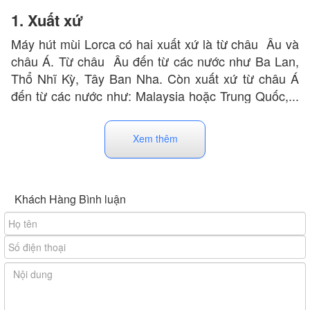
1. Xuất xứ
Máy hút mùi Lorca có hai xuất xứ là từ châu Âu và
châu Á. Từ châu Âu đến từ các nước như Ba Lan,
Thổ Nhĩ Kỳ, Tây Ban Nha. Còn xuất xứ từ châu Á
đến từ các nước như: Malaysia hoặc Trung Quốc,...
Với thị trường xuất xứ đa dạng đã tạo nên sự phong
phú trong bộ sưu tập các mẫu máy hút mùi thương
Xem thêm
hiệu Lorca hiện nay.
Khách Hàng Bình luận