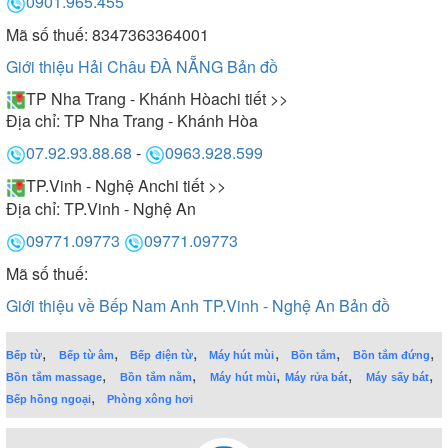
0901.965.455
Mã số thuế: 8347363364001
Giới thiệu Hải Châu ĐÀ NẴNG
Bản đồ
TP Nha Trang - Khánh Hòa
chi tiết >>
Địa chỉ:
TP Nha Trang - Khánh Hòa
07.92.93.88.68
-
0963.928.599
TP.Vinh - Nghệ An
chi tiết >>
Địa chỉ:
TP.Vinh - Nghệ An
09771.09773
09771.09773
Mã số thuế:
Giới thiệu về Bếp Nam Anh TP.Vinh - Nghệ An
Bản đồ
,
,
,
,
,
,
Bếp từ
Bếp từ âm
Bếp điện từ
Máy hút mùi
Bồn tắm
Bồn tắm đứng
,
,
,
,
,
Bồn tắm massage
Bồn tắm nằm
Máy hút mùi
Máy rửa bát
Máy sấy bát
,
Bếp hồng ngoại
Phòng xông hơi