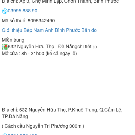
Địa chỉ:
Ấp 3, Chợ Minh Lập, Chơn Thành, Bình Phước
03995.888.90
Mã số thuế: 8095342490
Giới thiệu Bếp Nam Anh Bình Phước
Bản đồ
Miền trung
632 Nguyễn Hữu Thọ - Đà Nẵng
chi tiết >>
Mở cửa : 8h - 21h00 (kể cả ngày lễ)
Địa chỉ:
632 Nguyễn Hữu Thọ, P.Khuê Trung, Q.Cẩm Lệ,
TP.Đà Nẵng
( Cách cầu Nguyễn Tri Phương 300m )