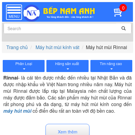
0
TOGGLE
NAVIGATION
MENU
Trang chủ
Máy hút mùi kính vát
Máy hút mùi Rinnai
Phân Loại
Hãng sản xuất
Tìm nâng cao
Rinnai
- là cái tên được nhắc đến nhiều tại Nhật Bản và đã
được nhập khẩu về Việt Nam trong nhiều năm nay. Máy hút
mùi Rinnai được lắp ráp tại Malaysia nên chất lượng của
máy được đảm bảo. Các sản phẩm máy hút mùi của Rinnai
rất phong phú và đa dạng, từ máy hút mùi kính cong đến
máy hút mùi
cổ điển đều rất an toàn với độ bền cao.
Xem thêm