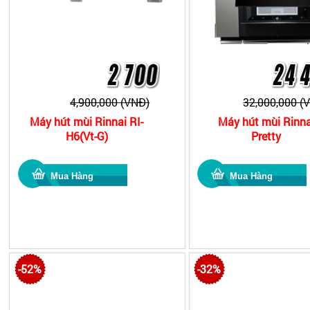
4,900,000 (VNĐ)
32,000,000 (
Máy hút mùi Rinnai RI-
Máy hút mùi Rinna
H6(Vt-G)
Pretty
-52%
-32%