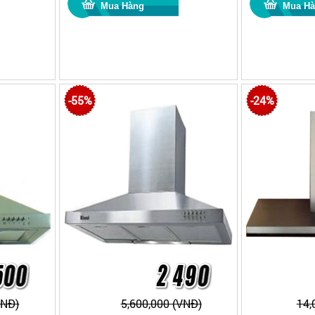
-55%
-24%
VNĐ)
5,600,000 (VNĐ)
14,