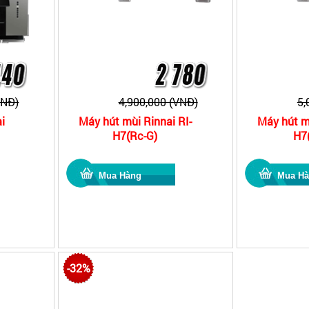
VNĐ)
4,900,000 (VNĐ)
5,
i
Máy hút mùi Rinnai RI-
Máy hút mù
H7(Rc-G)
H7(
-32%