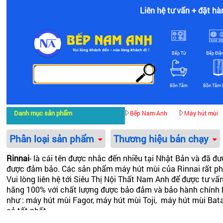
Liên hệ tư vấn + đặt hà
Bếp Từ
Bếp Điệ
Bồn Tắm
Bồn Tắm 
Danh mục sản phẩm
Bếp Nam Anh
Máy hút mùi
Phân loại sản phẩm
Thương hiệu bán chạy
Rinnai
- là cái tên được nhắc đến nhiều tại Nhật Bản và đã 
được đảm bảo. Các sản phẩm máy hút mùi của Rinnai rất ph
Vui lòng liên hệ tới Siêu Thị Nội Thất Nam Anh để được tư 
hãng 100% với chất lượng được bảo đảm và bảo hành chính h
như : máy hút mùi Fagor, máy hút mùi Toji, máy hút mùi Bat
cả tốt nhất.