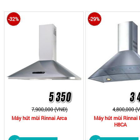
-32%
-29%
7,900,000 (VNĐ)
4,800,000 (
Máy hút mùi Rinnai Arca
Máy hút mùi Rinnai 
H8CA