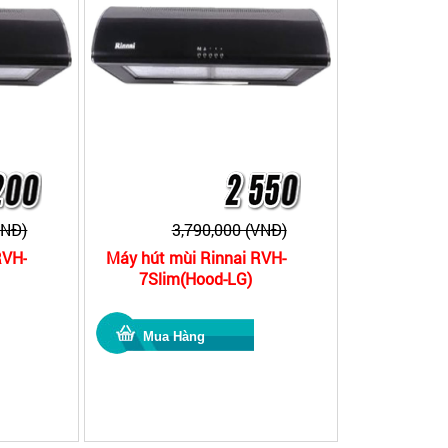
VNĐ)
3,790,000 (VNĐ)
RVH-
Máy hút mùi Rinnai RVH-
7Slim(Hood-LG)