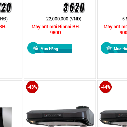
VNĐ)
22,000,000 (VNĐ)
5,
RH-
Máy hút mùi Rinnai RH-
Máy hút mù
980D
900
-43%
-44%