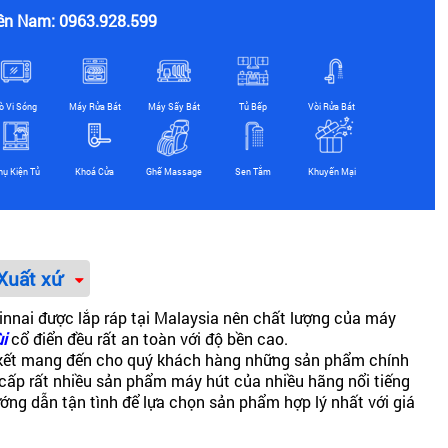
ền Nam: 0963.928.599
ò Vi Sóng
Máy Rửa Bát
Máy Sấy Bát
Tủ Bếp
Vòi Rửa Bát
hụ Kiện Tủ
Khoá Cửa
Ghế Massage
Sen Tắm
Khuyến Mại
Xuất xứ
innai được lắp ráp tại Malaysia nên chất lượng của máy
i
cổ điển đều rất an toàn với độ bền cao.
am kết mang đến cho quý khách hàng những sản phẩm chính
cấp rất nhiều sản phẩm máy hút của nhiều hãng nổi tiếng
ướng dẫn tận tình để lựa chọn sản phẩm hợp lý nhất với giá