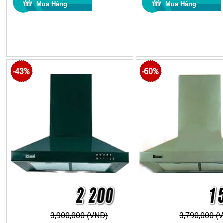
-43%
-60%
3,900,000 (VNĐ)
3,790,000 (