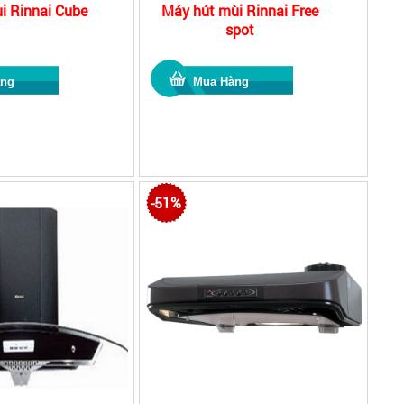
i Rinnai Cube
Máy hút mùi Rinnai Free
spot
-51%