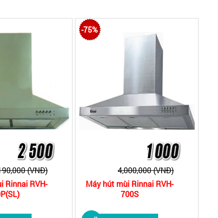
-75%
190,000 (VNĐ)
4,000,000 (VNĐ)
i Rinnai RVH-
Máy hút mùi Rinnai RVH-
P(SL)
700S