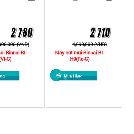
000,000 (VNĐ)
4,690,000 (VNĐ)
i Rinnai RI-
Máy hút mùi Rinnai RI-
Vt-G)
H9(Rc-G)