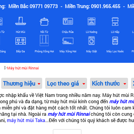
ng:
Miền Bắc 09771 09773
-
Miền Trung: 0901.965.455
-
Mi
n Từ
Hút Mùi
Nồi Từ
Chậu Rửa
Lò Nướng
Lò Hấp
L
Đứng
Bếp Ga
Phòng Xông Hơi
Máy Xông Hơi
Máy Giặt
Máy Lọc Nước
P
Máy hút mùi Rinnai
Thương hiệu
Lọc theo giá
Kích thước
được nhập khẩu về Việt Nam trong nhiều năm nay. Máy hút mùi R
ong phú và đa dạng, từ máy hút mùi kính cong đến
máy hút mù
vấn miễn phí và đặt hàng một cách tốt nhất. Chúng tôi luôn c
ãng tại nhà. Ngoài ra
máy hút mùi Rinnai
chúng tôi còn cung 
ani,
máy hút mùi Taka
...Đến với chúng tôi quý khách sẽ được h