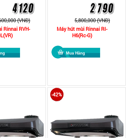
600,000 (VNĐ)
5,800,000 (VNĐ)
i Rinnai RVH-
Máy hút mùi Rinnai RI-
L(VR)
H6(Rc-G)
-42%