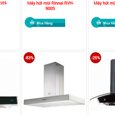
RVH-
Máy hút mùi Rinnai RVH-
Máy hút mù
900S
-83%
-26%