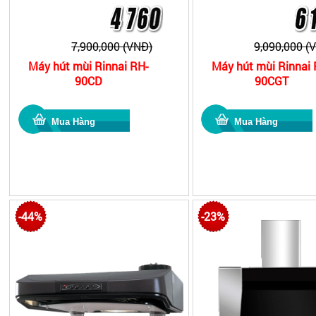
7,900,000 (VNĐ)
9,090,000 (
Máy hút mùi Rinnai RH-
Máy hút mùi Rinnai 
90CD
90CGT
-44%
-23%