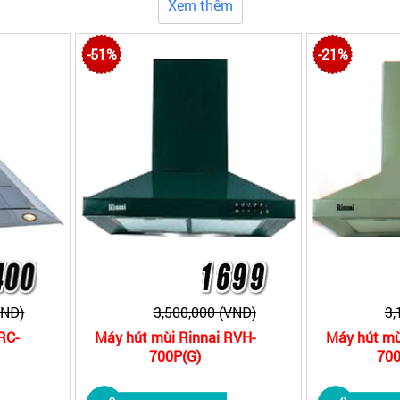
Xem thêm
-51%
-21%
VNĐ)
3,500,000 (VNĐ)
3,
RC-
Máy hút mùi Rinnai RVH-
Máy hút mù
700P(G)
700