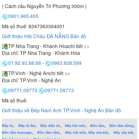
( Cách cầu Nguyễn Tri Phương 300m )
0901.965.455
Mã số thuế: 8347363364001
Giới thiệu Hải Châu ĐÀ NẴNG
Bản đồ
TP Nha Trang - Khánh Hòa
chi tiết >>
Địa chỉ:
TP Nha Trang - Khánh Hòa
07.92.93.88.68
-
0963.928.599
TP.Vinh - Nghệ An
chi tiết >>
Địa chỉ:
TP.Vinh - Nghệ An
09771.09773
09771.09773
Mã số thuế:
Giới thiệu về Bếp Nam Anh TP.Vinh - Nghệ An
Bản đồ
,
,
,
,
,
,
Bếp từ
Bếp từ âm
Bếp điện từ
Máy hút mùi
Bồn tắm
Bồn tắm đứng
,
,
,
,
,
Bồn tắm massage
Bồn tắm nằm
Máy hút mùi
Máy rửa bát
Máy sấy bát
,