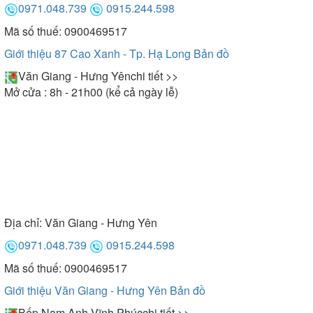
0971.048.739
0915.244.598
Mã số thuế: 0900469517
Giới thiệu 87 Cao Xanh - Tp. Hạ Long
Bản đồ
Văn Giang - Hưng Yên
chi tiết >>
Mở cửa : 8h - 21h00 (kể cả ngày lễ)
Địa chỉ:
Văn Giang - Hưng Yên
0971.048.739
0915.244.598
Mã số thuế: 0900469517
Giới thiệu Văn Giang - Hưng Yên
Bản đồ
Bếp Nam Anh Vĩnh Phúc
chi tiết >>