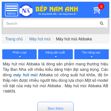
0
TOGGLE
NAVIGATION
MENU
Trang chủ
Máy hút mùi
Máy hút mùi Abbaka
Phân Loại
Hãng sản xuất
Tìm nâng cao
Máy hút mùi Abbaka là dòng sản phẩm mang thương hiệu
Tây Ban Nha với nhiều kiểu dáng hiện đại sang trọng. Các
dòng
máy hút mùi
Abbaka có công suất hút khỏe, độ ồn
thấp nên được nhiều người tiêu dùng lựa chọn.Một số model
nổi bật của máy hút mùi Abbaka : Máy hút mùi Abbaka AB
198KN.
Xem thêm