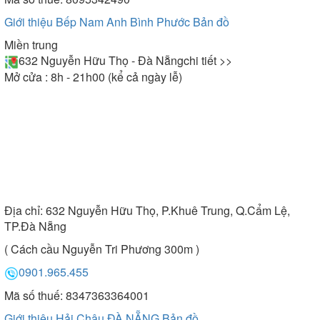
Giới thiệu Bếp Nam Anh Bình Phước
Bản đồ
Miền trung
632 Nguyễn Hữu Thọ - Đà Nẵng
chi tiết >>
Mở cửa : 8h - 21h00 (kể cả ngày lễ)
Địa chỉ:
632 Nguyễn Hữu Thọ, P.Khuê Trung, Q.Cẩm Lệ,
TP.Đà Nẵng
( Cách cầu Nguyễn Tri Phương 300m )
0901.965.455
Mã số thuế: 8347363364001
Giới thiệu Hải Châu ĐÀ NẴNG
Bản đồ