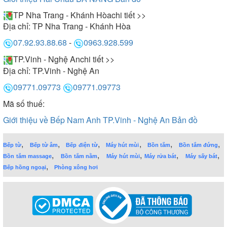
TP Nha Trang - Khánh Hòa
chi tiết >>
Địa chỉ:
TP Nha Trang - Khánh Hòa
07.92.93.88.68
-
0963.928.599
TP.Vinh - Nghệ An
chi tiết >>
Địa chỉ:
TP.Vinh - Nghệ An
09771.09773
09771.09773
Mã số thuế:
Giới thiệu về Bếp Nam Anh TP.Vinh - Nghệ An
Bản đồ
,
,
,
,
,
,
Bếp từ
Bếp từ âm
Bếp điện từ
Máy hút mùi
Bồn tắm
Bồn tắm đứng
,
,
,
,
,
Bồn tắm massage
Bồn tắm nằm
Máy hút mùi
Máy rửa bát
Máy sấy bát
,
Bếp hồng ngoại
Phòng xông hơi