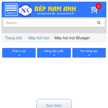
0
TOGGLE
NAVIGATION
MENU
Trang chủ
Máy hút mùi
Máy hút mùi Blueger
Phân Loại
Hãng sản xuất
Tìm nâng cao
Xem thêm