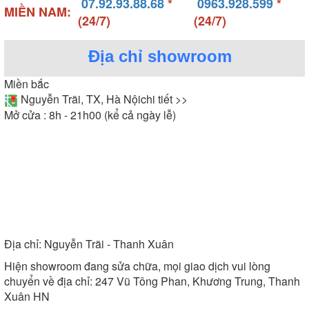
07.92.93.88.68
*
0963.928.599
*
MIỀN NAM:
(24/7)
(24/7)
Địa chỉ showroom
Miền bắc
Nguyễn Trãi, TX, Hà Nội
chi tiết >>
Mở cửa : 8h - 21h00 (kể cả ngày lễ)
Địa chỉ:
Nguyễn Trãi - Thanh Xuân
Hiện showroom đang sửa chữa, mọi giao dịch vui lòng
chuyển về địa chỉ: 247 Vũ Tông Phan, Khương Trung, Thanh
Xuân HN