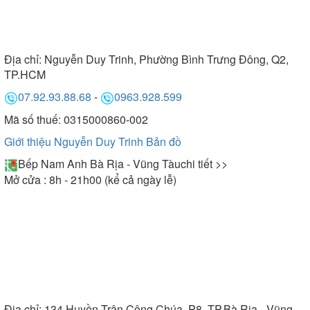
Địa chỉ:
Nguyễn Duy Trinh, Phường Bình Trưng Đông, Q2,
TP.HCM
07.92.93.88.68
-
0963.928.599
Mã số thuế: 0315000860-002
Giới thiệu Nguyễn Duy Trinh
Bản đồ
Bếp Nam Anh Bà Rịa - Vũng Tàu
chi tiết >>
Mở cửa : 8h - 21h00 (kể cả ngày lễ)
Địa chỉ:
134 Huyền Trân Công Chúa, P8, TP.Bà Rịa - Vũng