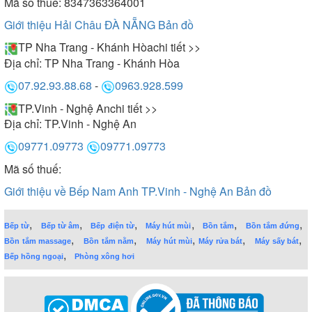
Mã số thuế: 8347363364001
Giới thiệu Hải Châu ĐÀ NẴNG
Bản đồ
TP Nha Trang - Khánh Hòa
chi tiết >>
Địa chỉ:
TP Nha Trang - Khánh Hòa
07.92.93.88.68
-
0963.928.599
TP.Vinh - Nghệ An
chi tiết >>
Địa chỉ:
TP.Vinh - Nghệ An
09771.09773
09771.09773
Mã số thuế:
Giới thiệu về Bếp Nam Anh TP.Vinh - Nghệ An
Bản đồ
,
,
,
,
,
,
Bếp từ
Bếp từ âm
Bếp điện từ
Máy hút mùi
Bồn tắm
Bồn tắm đứng
,
,
,
,
,
Bồn tắm massage
Bồn tắm nằm
Máy hút mùi
Máy rửa bát
Máy sấy bát
,
Bếp hồng ngoại
Phòng xông hơi