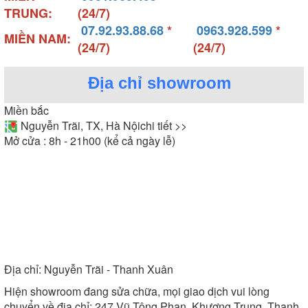
TRUNG:
(24/7)
07.92.93.88.68
*
0963.928.599
*
MIỀN NAM:
(24/7)
(24/7)
Địa chỉ showroom
Miền bắc
Nguyễn Trãi, TX, Hà Nội
chi tiết >>
Mở cửa : 8h - 21h00 (kể cả ngày lễ)
Địa chỉ:
Nguyễn Trãi - Thanh Xuân
Hiện showroom đang sửa chữa, mọi giao dịch vui lòng
chuyển về địa chỉ: 247 Vũ Tông Phan, Khương Trung, Thanh