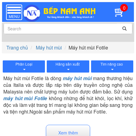
0
TOGGLE
NAVIGATION
MENU
Trang chủ
Máy hút mùi
Máy hút mùi Fotile
Phân Loại
Hãng sản xuất
Tìm nâng cao
Máy hút mùi Fotile là dòng
máy hút mùi
mang thương hiệu
của Italia và được lắp ráp trên dây truyền công nghệ của
Malaysia nên chất lượng máy luôn được đảm bảo. Sử dụng
máy hút mùi Fotile
không những để hút khói, lọc khí, khử
độc và làm vật trang trí mang lại không gian bếp sang trọng
và tiện nghi.Ngoài sản phẩm máy hút mùi Fotile.
Xem thêm