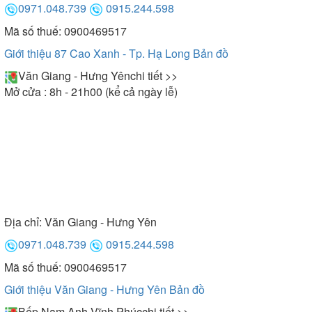
0971.048.739
0915.244.598
Mã số thuế: 0900469517
Giới thiệu 87 Cao Xanh - Tp. Hạ Long
Bản đồ
Máy hút mùi đảo Arber AB-900T
Văn Giang - Hưng Yên
chi tiết >>
Mở cửa : 8h - 21h00 (kể cả ngày lễ)
Kích thước
Máy hút mùi Arber có các kích thước: 60cm, 70cm,
90cm. Cụ thể
- Kích thước 60cm: Thường được thiết kế cho dòng
Địa chỉ:
Văn Giang - Hưng Yên
âm tủ, cổ điển và kính cong
0971.048.739
0915.244.598
Mã số thuế: 0900469517
- Kích thước 70cm: Đây là kích thước thông dụng
Giới thiệu Văn Giang - Hưng Yên
Bản đồ
nên máy sẽ phù hợp với nhiều không gian bếp hiện
Bếp Nam Anh Vĩnh Phúc
chi tiết >>