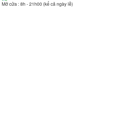
Mở cửa : 8h - 21h00 (kể cả ngày lễ)
Chế độ bảo hành
Máy hút mùi Arber có chế độ bảo hành trong vòng
24 tháng. Điều này tạo điều kiện thuận lợi cho quý
khách hàng được mua sản phẩm với chế độ chăm
sóc khách hàng tốt và mang lại sự yên tâm hơn
trong quá trình sử dụng
2. Một số lưu ý khi sử dụng máy hút mùi
Arber
Để nâng cao hiệu suất hút của máy hút mùi
Arber, bạn cần lưu ý những điều sau đây khi sử