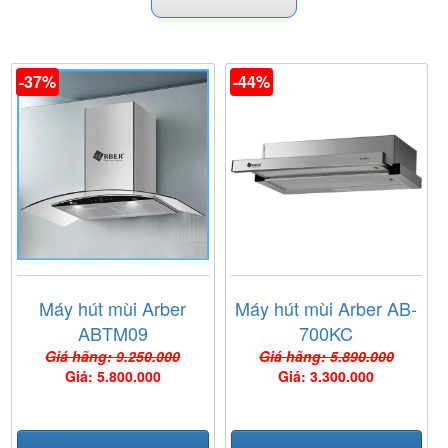
tủ, máy hút mùi kính cong, máy hút mùi kính vát, giá dao
động từ 3 đến 13 triệu đồng. Tham khảo một số model máy
hút mùi Arber đang bán chạy:
Máy hút mùi Arber AB-
700M
,
máy hút mùi Arber AB-700E
...
-37%
-44%
Sản phẩm máy hút mùi Arber chính hãng hiện nay đang
được phân phối và bảo hành chính hãng trên toàn quốc tại
thị trường Việt Nam. Để được tư vấn và mua hàng bạn hãy
đến trực tiếp showroom
Bếp Nam Anh
, hiện nay chúng tôi
đang có chương trình khuyến mại lớn hấp dẫn, liên hệ trực
tiếp để được tư vấn và mua hàng với giá ưu đãi.
Máy hút mùi Arber
Máy hút mùi Arber AB-
ABTM09
700KC
Giá hãng: 9.250.000
Giá hãng: 5.890.000
Giá: 5.800.000
Giá: 3.300.000