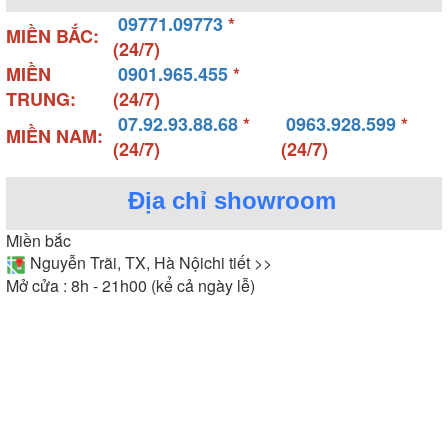
09771.09773
*
MIỀN BẮC:
(24/7)
MIỀN
0901.965.455
*
TRUNG:
(24/7)
07.92.93.88.68
*
0963.928.599
*
MIỀN NAM:
(24/7)
(24/7)
Máy hút mùi Arber âm tủ
Địa chỉ showroom
Miền bắc
Hay còn gọi
- Máy hút mùi Arber gắn tường:
Nguyễn Trãi, TX, Hà Nội
chi tiết >>
máy hút mùi áp tường, có các kiểu dáng như
máy
Mở cửa : 8h - 21h00 (kể cả ngày lễ)
, kính thẳng, kính vát. So với
hút mùi kính cong
máy hút mùi âm tủ thì loại máy này có thể hút mùi
trên phạm vi rộng và xa .