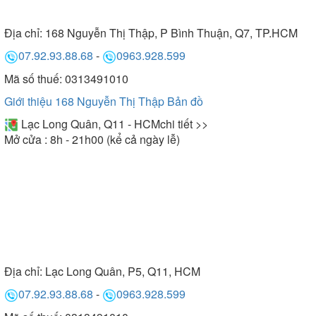
- Phần kính:
Địa chỉ:
168 Nguyễn Thị Thập, P Bình Thuận, Q7, TP.HCM
Đa số máy hút mùi sử dụng kính có thể chịu được
07.92.93.88.68
-
0963.928.599
nhiệt độ lớn và bề mặt nhẵn nên dễ dàng lau chùi
Mã số thuế: 0313491010
đồng thời góp phần làm tăng vẻ đẹp cho sản phẩm.
Giới thiệu 168 Nguyễn Thị Thập
Bản đồ
Lạc Long Quân, Q11 - HCM
chi tiết >>
Mở cửa : 8h - 21h00 (kể cả ngày lễ)
Địa chỉ:
Lạc Long Quân, P5, Q11, HCM
07.92.93.88.68
-
0963.928.599