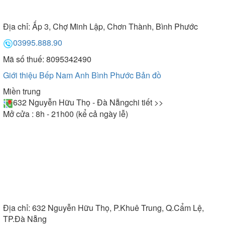
dụng:
Địa chỉ:
Ấp 3, Chợ Minh Lập, Chơn Thành, Bình Phước
- Đối với những chiếc máy hút mùi sử dụng than
03995.888.90
hoạt tính, để đảm bảo hiệu quả khử mùi bạn nên
Mã số thuế: 8095342490
thay than từ 6 tháng đến 1 năm một lần .
Giới thiệu Bếp Nam Anh Bình Phước
Bản đồ
Miền trung
- Không được lau chùi bằng giẻ cứng, luôn lau chùi
632 Nguyễn Hữu Thọ - Đà Nẵng
chi tiết >>
máy bằng giẻ mềm, có chất tẩy rửa.
Mở cửa : 8h - 21h00 (kể cả ngày lễ)
- Khi nguồn điện chập chờn không sử dụng máy
- Bạn không nên để nước hoặc vật cứng lọt vào
trong máy, để tránh gây hại đến động cơ bên trong
máy.
Địa chỉ:
632 Nguyễn Hữu Thọ, P.Khuê Trung, Q.Cẩm Lệ,
TP.Đà Nẵng