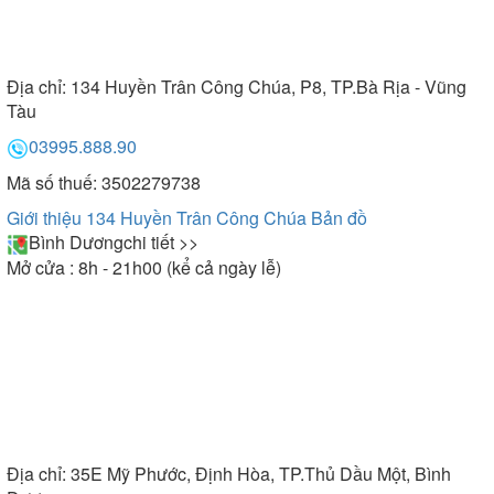
hoàn toàn không gây cảm giác khó chịu cho bạn khi
đứng gần máy. Bởi máy công suất càng cao thì độ
ồn càng cao.
Địa chỉ:
134 Huyền Trân Công Chúa, P8, TP.Bà Rịa - Vũng
Tàu
03995.888.90
Độ ồn
Mã số thuế: 3502279738
Giới thiệu 134 Huyền Trân Công Chúa
Bản đồ
Máy hút mùi của Arber được đánh giá tích cực trong
Bình Dương
chi tiết >>
việc giảm thiểu tiếng ồn. Mang lại cảm giác dễ chịu
Mở cửa : 8h - 21h00 (kể cả ngày lễ)
cho người sử dụng. Tùy thuộc vào từng dòng máy
mà máy hút mùi mùi Arber có độ ồn khác nhau, dao
động từ dưới 35db – 55 db.
Tính năng
Địa chỉ:
35E Mỹ Phước, Định Hòa, TP.Thủ Dầu Một, Bình
- Hẹn giờ tắt