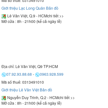
Mã số thuế: 0313491010
Giới thiệu Lạc Long Quân
Bản đồ
Lê Văn Việt, Q.9 - HCM
chi tiết >>
Mở cửa : 8h - 21h00 (kể cả ngày lễ)
Máy hút mùi Arber sử dụng kính chịu lực, chịu nhiệt
tốt
- Màng lọc mỡ:
Địa chỉ:
Lê Văn Việt, Q9 TP.HCM
07.92.93.88.68
-
0963.928.599
Máy hút mùi Arber được sử dụng với hai tấm lưới
làm bằng chất liệu nhôm dày dặn. Nhằm hạn
Mã số thuế: 0313491010
chế xảy ra hiện tượng bị hoen gỉ, màng lọc mỡ này
Giới thiệu Lê Văn Việt
Bản đồ
có tác dụng giữ lại dầu mỡ.
Nguyễn Duy Trinh, Q.2 - HCM
chi tiết >>
Mở cửa : 8h - 21h00 (kể cả ngày lễ)