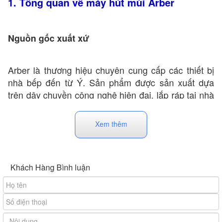
1. Tổng quan về máy hút mùi Arber
Nguồn gốc xuất xứ
Arber là thương hiệu chuyên cung cấp các thiết bị
nhà bếp đến từ Ý. Sản phẩm được sản xuất dựa
trên dây chuyền công nghệ hiện đại, lắp ráp tại nhà
máy ở Malaysia và Trung Quốc. Tất cả các sản
phẩm máy hút mùi Arber đều được các chuyên gia
Xem thêm
kiểm định chất lượng nghiêm ngặt trước khi đưa đến
tay người tiêu dùng. Đảm bảo độ bền và an toàn
cao trong quá trình sử dụng.
Khách Hàng Bình luận
Ngoài
, hãng Arber còn sản xuất bếp
máy hút mùi
từ, lò nướng, máy rửa bát, máy lọc không khí, máy
lọc nước…tại Việt Nam Công ty TNHH Thương Mại