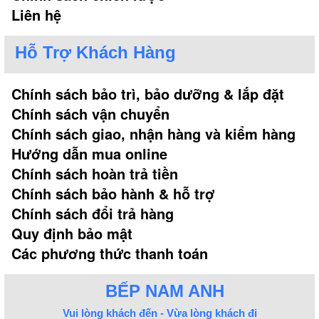
Liên hệ
Là kiểu máy được
- Máy hút mùi Arber lắp âm tủ:
Hỗ Trợ Khách Hàng
lắp chìm vào phần tủ bếp. Thiết kế kéo rút, rất tiết
kiệm diện tích, bạn vẫn tận dụng được vị trí phía
Chính sách bảo trì, bảo dưỡng & lắp đặt
trên của máy để làm khoang đựng đồ. Đặc biệt phù
Chính sách vận chuyển
hợp với không gian bếp cần tận dụng tối đa khoang
tủ.
Chính sách giao, nhận hàng và kiểm hàng
Hướng dẫn mua online
Chính sách hoàn trả tiền
Chính sách bảo hành & hỗ trợ
Chính sách đổi trả hàng
Quy định bảo mật
Các phương thức thanh toán
BẾP NAM ANH
Vui lòng khách đến - Vừa lòng khách đi