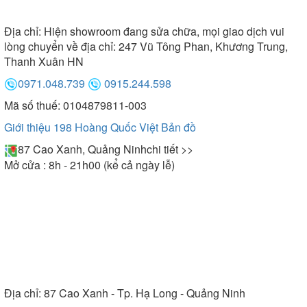
Được lắp độc
- Máy hút mùi Arber độc lập (đảo):
lập và treo từ trần xuống ở giữa gian bếp. Thích hợp
Địa chỉ:
Hiện showroom đang sửa chữa, mọi giao dịch vui
lắp đặt trong không gian bếp rộng, thiết kế bàn đảo.
lòng chuyển về địa chỉ: 247 Vũ Tông Phan, Khương Trung,
Thanh Xuân HN
0971.048.739
0915.244.598
Mã số thuế: 0104879811-003
Giới thiệu 198 Hoàng Quốc Việt
Bản đồ
87 Cao Xanh, Quảng Ninh
chi tiết >>
Mở cửa : 8h - 21h00 (kể cả ngày lễ)
Địa chỉ:
87 Cao Xanh - Tp. Hạ Long - Quảng Ninh