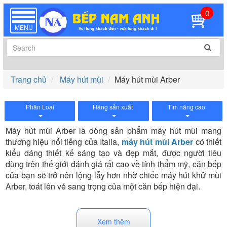
0
TOGGLE
NAVIGATION
MENU
Trang chủ
Máy hút mùi
Máy hút mùi Arber
Phân Loại
Hãng sản xuất
Tìm nâng cao
Máy hút mùi Arber
là dòng sản phẩm máy hút mùi mang
thương hiệu nổi tiếng của Italia,
máy hút mùi Arber
có thiết
kiểu dáng thiết kế sáng tạo và đẹp mắt, được người tiêu
dùng trên thế giới đánh giá rất cao về tính thẩm mỹ, căn bếp
của bạn sẽ trở nên lộng lẫy hơn nhờ chiếc máy hút khử mùi
Arber, toát lên vẻ sang trọng của một căn bếp hiện đại.
Máy hút mùi Arber có nhiều kiểu dáng như: Máy hút mùi âm
Xem thêm