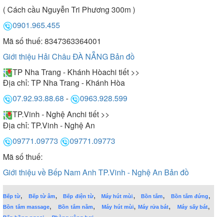
- Để máy hoạt động tốt hơn, tầm 2 tháng bạn nên
( Cách cầu Nguyễn Tri Phương 300m )
vệ sinh lưới lọc 1 lần. Để máy hoạt động tốt hơn,
0901.965.455
nên bảo dưỡng máy 12 tháng 1 lần.
Mã số thuế: 8347363364001
Giới thiệu Hải Châu ĐÀ NẴNG
Bản đồ
Như vậy, có thể thấy máy hút mùi Arber không chỉ
TP Nha Trang - Khánh Hòa
chi tiết >>
có thiết kế đẹp, tính năng hiện đại mà còn hút khỏe,
Địa chỉ:
TP Nha Trang - Khánh Hòa
chạy êm đáng để sử dụng trong không gian bếp gia
07.92.93.88.68
-
0963.928.599
đình.
TP.Vinh - Nghệ An
chi tiết >>
Địa chỉ:
TP.Vinh - Nghệ An
09771.09773
09771.09773
Mã số thuế:
Giới thiệu về Bếp Nam Anh TP.Vinh - Nghệ An
Bản đồ
,
,
,
,
,
,
Bếp từ
Bếp từ âm
Bếp điện từ
Máy hút mùi
Bồn tắm
Bồn tắm đứng
,
,
,
,
,
Bồn tắm massage
Bồn tắm nằm
Máy hút mùi
Máy rửa bát
Máy sấy bát
,