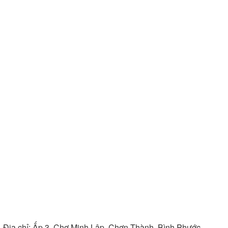
Địa chỉ:
Ấp 3, Chợ Minh Lập, Chơn Thành, Bình Phước