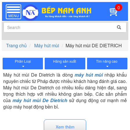
0
TOGGLE
NAVIGATION
MENU
Trang chủ
Máy hút mùi
Máy hút mùi DE DIETRICH
Phân Loại
Hãng sản xuất
Tìm nâng cao
Máy hút mùi De Dietrich là dòng
máy hút mùi
nhập khẩu
nguyên chiếc từ Pháp được nhiều khách hàng đánh giá cao.
Máy hút mùi De Dietrich có
nhiều kiểu dáng hiện đại, sang
trọng thích hợp với nhiều không gian bếp. Các sản phẩm
của
máy hút mùi De Dietrich
sử dụng động cơ mạnh mẻ
giúp máy hoạt động bền bỉ.
Xem thêm