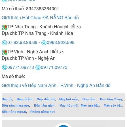
Mã số thuế: 8347363364001
Giới thiệu Hải Châu ĐÀ NẴNG
Bản đồ
TP Nha Trang - Khánh Hòa
chi tiết >>
Địa chỉ:
TP Nha Trang - Khánh Hòa
07.92.93.88.68
-
0963.928.599
TP.Vinh - Nghệ An
chi tiết >>
Địa chỉ:
TP.Vinh - Nghệ An
09771.09773
09771.09773
Mã số thuế:
Giới thiệu về Bếp Nam Anh TP.Vinh - Nghệ An
Bản đồ
,
,
,
,
,
,
Bếp từ
Bếp từ âm
Bếp điện từ
Máy hút mùi
Bồn tắm
Bồn tắm đứng
,
,
,
,
,
Bồn tắm massage
Bồn tắm nằm
Máy hút mùi
Máy rửa bát
Máy sấy bát
,
Bếp hồng ngoại
Phòng xông hơi