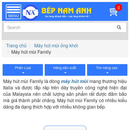
0
TOGGLE
NAVIGATION
MENU
Trang chủ
Máy hút mùi ống khói
Máy hút mùi Family
Phân Loại
Hãng sản xuất
Tìm nâng cao
Máy hút mùi Family là dòng
máy hút mùi
mang thương hiệu
Italia và được lắp ráp trên dây truyền công nghệ hiện đại
của Malaysia nên chất lượng sản phẩm
rất được đảm bảo
mà giá thành phải chăng. Máy hút mùi Family có nhiều kiểu
dáng đa dạng thích hợp với nhiều không gian bếp.