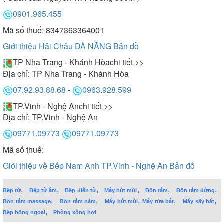
0901.965.455
Mã số thuế: 8347363364001
Giới thiệu Hải Châu ĐÀ NẴNG
Bản đồ
TP Nha Trang - Khánh Hòa
chi tiết >>
Địa chỉ:
TP Nha Trang - Khánh Hòa
07.92.93.88.68
-
0963.928.599
TP.Vinh - Nghệ An
chi tiết >>
Địa chỉ:
TP.Vinh - Nghệ An
09771.09773
09771.09773
Mã số thuế:
Giới thiệu về Bếp Nam Anh TP.Vinh - Nghệ An
Bản đồ
,
,
,
,
,
,
Bếp từ
Bếp từ âm
Bếp điện từ
Máy hút mùi
Bồn tắm
Bồn tắm đứng
,
,
,
,
,
Bồn tắm massage
Bồn tắm nằm
Máy hút mùi
Máy rửa bát
Máy sấy bát
,
Bếp hồng ngoại
Phòng xông hơi