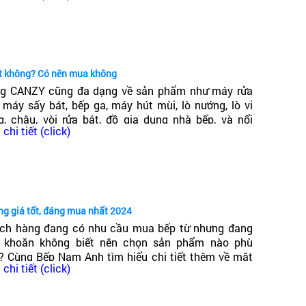
hóa, chống han gỉ, đảm bảo độ bền cao. Cùng kính
 động cơ của máy luôn sạch sẽ, không bị bám mùi.
ốt không? Có nên mua không
g CANZY cũng đa dạng về sản phẩm như máy rửa
, máy sấy bát, bếp ga, máy hút mùi, lò nướng, lò vi
g, chậu, vòi rửa bát, đồ gia dụng nhà bếp, và nổi
ại máy hút mùi khác, máy hút mùi Taka có độ ồn thấp
chi tiết (click)
ng trong đó có dòng bếp từ Canzy. Vậy Bếp từ Canzy
 nước nào? Có tốt không?
ng giá tốt, đáng mua nhất 2024
ch hàng đang có nhu cầu mua bếp từ nhưng đang
 khoăn không biết nên chọn sản phẩm nào phù
? Cùng Bếp Nam Anh tìm hiểu chi tiết thêm về mặt
chi tiết (click)
g bếp từ giá phải chăng, chất lượng cao, đáng mua
t 2024!