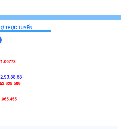
RỢ TRỰC TUYẾN
71.09773
92.93.88.68
63.928.599
i gian cài đặt, máy sẽ tự động tắt. Điều này giúp bạn
.965.455
oài thì có thể chọn chế độ khử mùi bằng than hoạt
hà bếp sẽ được hút vào trong khoang máy. Sau đó đi
ian bếp.