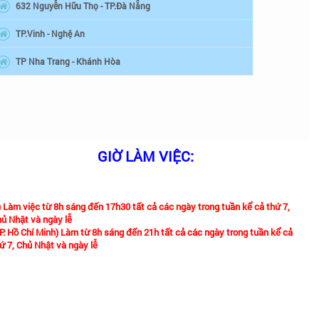
632 Nguyễn Hữu Thọ - TP.Đà Nẵng
và 110mm. Bởi nếu để đường ống thoát bé quá thì khi
TP.Vinh - Nghệ An
TP Nha Trang - Khánh Hòa
ể chọn máy hút mùi có kích thước phù hợp.
 khi mua máy hút mùi Taka cần chú ý tem chống hàng
GIỜ LÀM VIỆC:
) Làm việc từ 8h sáng đến 17h30 tất cả các ngày trong tuần kể cả thứ 7,
ủ Nhật và ngày lễ
P. Hồ Chí Minh) Làm từ 8h sáng đến 21h tất cả các ngày trong tuần kể cả
ứ 7, Chủ Nhật và ngày lễ