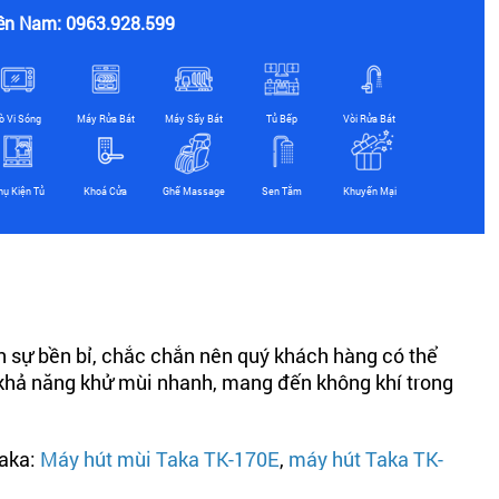
ền Nam: 0963.928.599
ò Vi Sóng
Máy Rửa Bát
Máy Sấy Bát
Tủ Bếp
Vòi Rửa Bát
hụ Kiện Tủ
Khoá Cửa
Ghế Massage
Sen Tắm
Khuyến Mại
 sự bền bỉ, chắc chắn nên quý khách hàng có thể
 khả năng khử mùi nhanh, mang đến không khí trong
Taka:
Máy hút mùi Taka TK-170E
,
máy hút Taka TK-