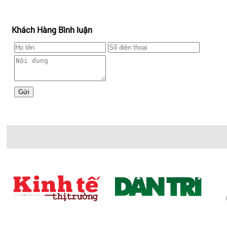
mùi cổ điển, âm tủ, kính cong, chữ T... Mỗi một kiểu 
Khách Hàng Bình luận