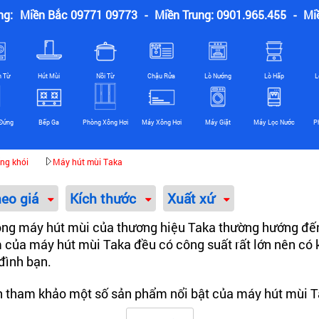
ng:
Miền Bắc 09771 09773
-
Miền Trung: 0901.965.455
-
Mi
n Từ
Hút Mùi
Nồi Từ
Chậu Rửa
Lò Nướng
Lò Hấp
L
Đứng
Bếp Ga
Phòng Xông Hơi
Máy Xông Hơi
Máy Giặt
Máy Lọc Nước
P
ng khói
Máy hút mùi Taka
heo giá
Kích thước
Xuất xứ
òng máy hút mùi của thương hiệu Taka thường hướng đến
m của máy hút mùi Taka đều có công suất rất lớn nên có
đình bạn.
hách tham khảo một số sản phẩm nổi bật của máy hút mùi 