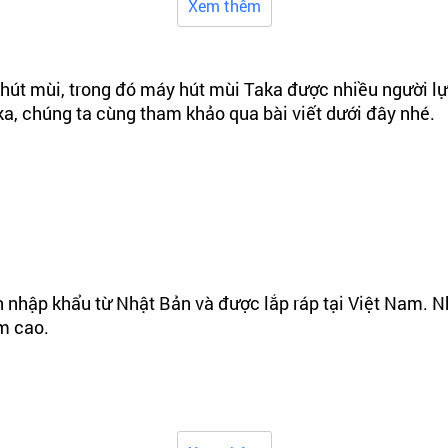
Xem thêm
y hút mùi, trong đó máy hút mùi Taka được nhiều người l
aka, chúng ta cùng tham khảo qua bài viết dưới đây nhé.
iện nhập khẩu từ Nhật Bản và được lắp ráp tại Việt Nam
ẩm cao.
nh tế, kiểu dáng đẹp, phù hợp với mọi không gian bếp. 