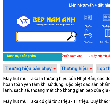
Liên hệ tư vấn + đặt hà
Bếp Từ
Bếp Điệ
Bồn Tắm
Bồn Tắm 
Danh mục sản phẩm
Bếp Nam Anh
Máy hút mùi ố
Thương hiệu bán chạy
Thương hiệu
Lọc t
Máy hút mùi Taka là thương hiệu của Nhật Bản, các d
hoàn toàn yên tâm khi sử dụng. Đặc biệt các sản phẩ
lành, sạch sẽ, thoáng mát cho không gian bếp của gia 
Máy hút mùi Taka có giá từ 2 triệu - 11 triệu. Quý k
170M
,
máy hút mùi Taka TK-1317I
...