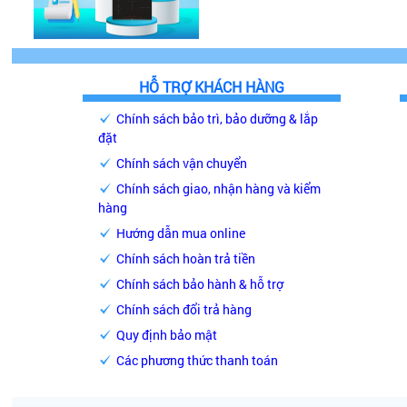
HỖ TRỢ KHÁCH HÀNG
Chính sách bảo trì, bảo dưỡng & lắp
đặt
Chính sách vận chuyển
Chính sách giao, nhận hàng và kiểm
hàng
Hướng dẫn mua online
7. Tính năng
Chính sách hoàn trả tiền
Chính sách bảo hành & hỗ trợ
• Chế độ hẹn giờ thông minh:
Với tính năng này, bạn có
Chính sách đổi trả hàng
dành thời gian tranh thủ làm công việc khác đồng thời 
Quy định bảo mật
• Khử mùi trực tiếp bằng than hoạt tính:
Trong trường h
Các phương thức thanh toán
tính.Với chế độ này, máy hoạt động dựa trên cơ chế q
qua bộ lọc than hoạt tính để khử các mùi hôi và độc tố