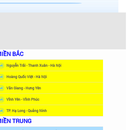
theo số điện thoại và phiếu bảo hành giấy, đảm bảo
IỀN BẮC
Nguyễn Trãi - Thanh Xuân - Hà Nội
i triệt để. Nếu không gian bếp thông thoáng nhiều cửa
Hoàng Quốc Việt - Hà Nội
ó chịu trong quá trình sử dụng. Chính vì vậy, quý
Văn Giang - Hưng Yên
Vĩnh Yên - Vĩnh Phúc
 kế tủ bếp. Bởi như vậy, sẽ giúp bạn chọn được mẫu
TP. Hạ Long - Quảng Ninh
ọn xong máy hút mùi, quý khách mới tiến hành đóng tủ
IỀN TRUNG