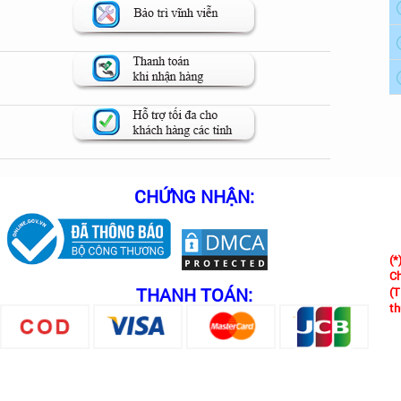
thì nên để đường thoát chờ kích thước tối thiểu 900mm 
thoát khí ra ngoài.
ra kích thước khoang tủ đang để chờ là bao nhiêu cm, đ
 phẩm chất lượng, tránh mua phải hàng giả hàng nhái,
yền của hãng đặt tại cửa hàng.
CHỨNG NHẬN:
(*
Ch
THANH TOÁN:
(T
th