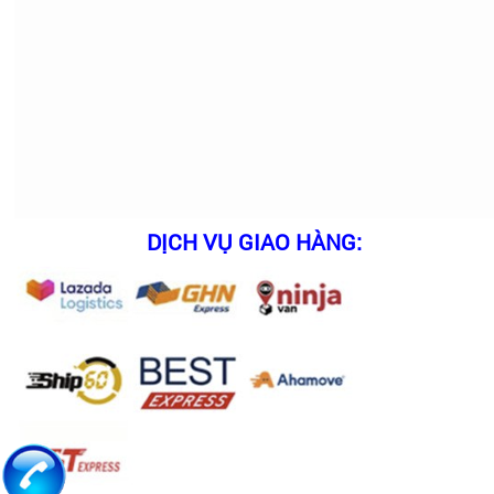
• Nếu không gian bếp của bạn lắp được ống thoát khí 
máy hút mùi hoạt động sẽ kêu to và làm giảm hiệu quả 
• Nếu nhà bạn đã có sẵn khoang tủ bếp thì cần kiểm t
• Chọn mua sản phẩm chính hãng. Để đảm bảo mua sản
giả, có phiếu bảo hành đầy đủ, giấy chứng nhận ủy qu
DỊCH VỤ GIAO HÀNG: