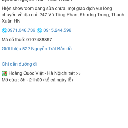
Hiện showroom đang sửa chữa, mọi giao dịch vui lòng
chuyển về địa chỉ: 247 Vũ Tông Phan, Khương Trung, Thanh
Xuân HN
0971.048.739
0915.244.598
Mã số thuế: 0107486897
Giới thiệu 522 Nguyễn Trãi
Bản đồ
Chỉ dẫn đường đi
Hoàng Quốc Việt - Hà Nội
chi tiết >>
Mở cửa : 8h - 21h00 (kể cả ngày lễ)