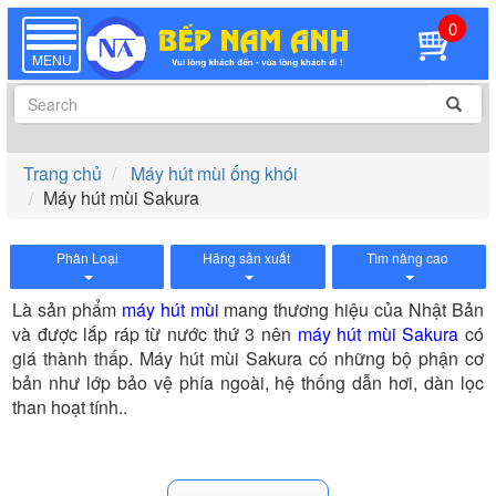
0
TOGGLE
NAVIGATION
MENU
Trang chủ
Máy hút mùi ống khói
Máy hút mùi Sakura
Phân Loại
Hãng sản xuất
Tìm nâng cao
Là sản phẩm
máy hút mùi
mang thương hiệu của Nhật Bản
và được lắp ráp từ nước thứ 3 nên
máy hút mùi Sakura
có
giá thành thấp. Máy hút mùi Sakura có những bộ phận cơ
bản như lớp bảo vệ phía ngoài, hệ thống dẫn hơi, dàn lọc
than hoạt tính..