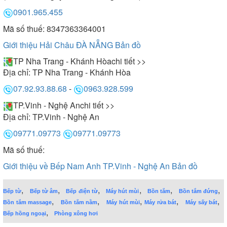
0901.965.455
Mã số thuế: 8347363364001
Giới thiệu Hải Châu ĐÀ NẴNG
Bản đồ
TP Nha Trang - Khánh Hòa
chi tiết >>
Địa chỉ:
TP Nha Trang - Khánh Hòa
07.92.93.88.68
-
0963.928.599
TP.Vinh - Nghệ An
chi tiết >>
Địa chỉ:
TP.Vinh - Nghệ An
09771.09773
09771.09773
Mã số thuế:
Giới thiệu về Bếp Nam Anh TP.Vinh - Nghệ An
Bản đồ
,
,
,
,
,
,
Bếp từ
Bếp từ âm
Bếp điện từ
Máy hút mùi
Bồn tắm
Bồn tắm đứng
,
,
,
,
,
Bồn tắm massage
Bồn tắm nằm
Máy hút mùi
Máy rửa bát
Máy sấy bát
,
Bếp hồng ngoại
Phòng xông hơi