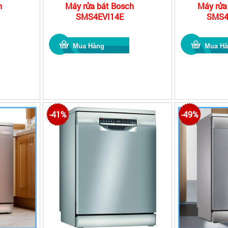
h
Máy rửa bát Bosch
Máy rửa
SMS4EVI14E
SMS4
-41%
-49%