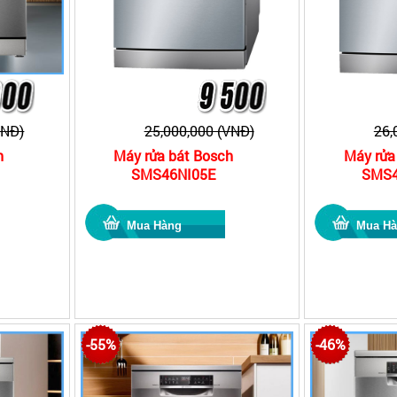
VNĐ)
25,000,000 (VNĐ)
26,
h
Máy rửa bát Bosch
Máy rửa
SMS46NI05E
SMS4
-55%
-46%