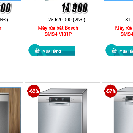
VNĐ)
25,620,000 (VNĐ)
31,
h
Máy rửa bát Bosch
Máy rửa
SMS4IVI01P
SMS4
-62%
-57%