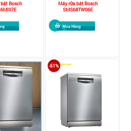
 bát Bosch
Máy rửa bát Bosch
6MI07E
SMS68TW06E
-51%