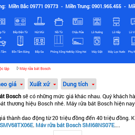
ng:
Miền Bắc 09771 09773
-
Miền Trung: 0901.965.455
-
Mi
p Từ
Bếp Điện Từ
Hút Mùi
Nồi Từ
Chậu Rửa
Lò Nướng
Lò Hấp
Lò V
n Tắm
Bồn Tắm Đứng
Bếp Ga
Phòng Xông Hơi
Máy Xông Hơi
Máy Giặt
Máy Lọc Nước
Phụ K
ộc lập
Máy rửa bát Bosch
heo giá
Xuất xứ
Dung tích
bát Bosch
sẽ có những mức giá khác nhau. Quý khách hà
 bát thương hiệu Bosch nhé. Máy rửa bát Bosch hiện na
iá thành dao động từ 20 triệu đồng đến 40 triệu đồng.
h SMV68TX06E
,
Máy rửa bát Bosch SMI68NS07E
,...
hổ Nhĩ Kỳ có giá thấp hơn so với máy rửa bát Bosch nh