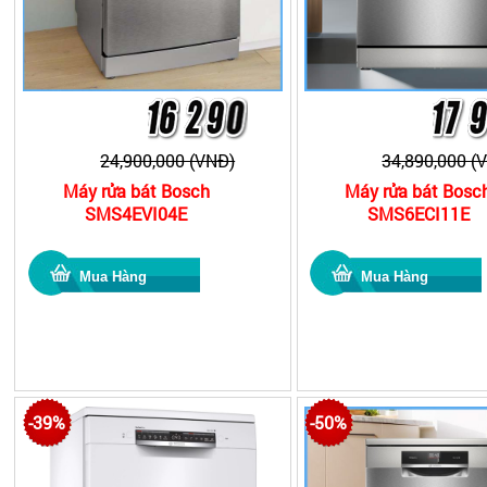
24,900,000 (VNĐ)
34,890,000 (
Máy rửa bát Bosch
Máy rửa bát Bosc
SMS4EVI04E
SMS6ECI11E
-39%
-50%