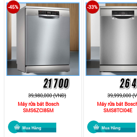
-45%
-33%
39,980,000 (VNĐ)
39,999,000 (
Máy rửa bát Bosch
Máy rửa bát Bosc
SMS6ZCI85M
SMS8TCI04E