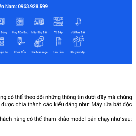
ền Nam: 0963.928.599
i Sóng
Máy Rửa Bát
Máy Sấy Bát
Tủ Bếp
Vòi Rửa Bát
iện Tủ
Khoá Cửa
Ghế Massage
Sen Tắm
Khuyến Mại
ng có thể theo dõi những thông tin dưới đây mà chúng
y được chia thành các kiểu dáng như: Máy rửa bát độc
 Khách hàng có thể tham khảo model bán chạy như sau:
ập khẩu từ Đức. Giá sản phẩm hiện nay dao động từ 15