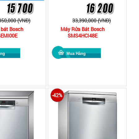
050,000 (VNĐ)
33,390,000 (VNĐ)
 bát Bosch
Máy Rửa Bát Bosch
EMI00E
SMS4HCI48E
-42%