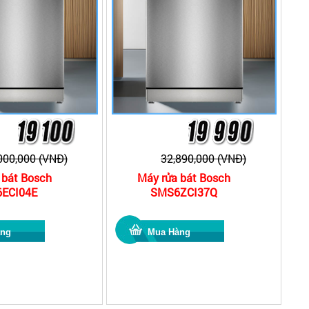
000,000 (VNĐ)
32,890,000 (VNĐ)
 bát Bosch
Máy rửa bát Bosch
ECI04E
SMS6ZCI37Q