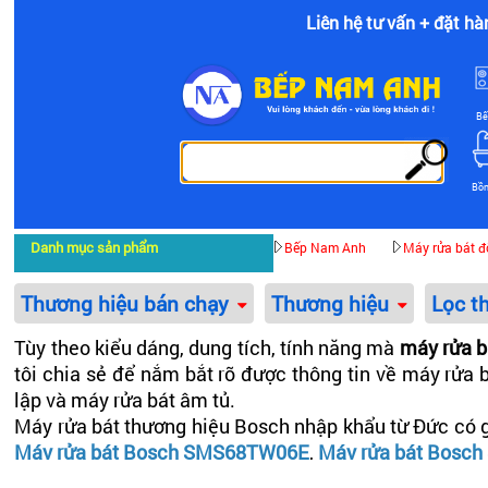
Liên hệ tư vấn + đặt hà
Bế
Bồ
Danh mục sản phẩm
Bếp Nam Anh
Máy rửa bát đ
Thương hiệu bán chạy
Thương hiệu
Lọc t
Tùy theo kiểu dáng, dung tích, tính năng mà
máy rửa 
tôi chia sẻ để nắm bắt rõ được thông tin về máy rửa
lập và máy rửa bát âm tủ.
Máy rửa bát thương hiệu Bosch nhập khẩu từ Đức có g
Máy rửa bát Bosch SMS68TW06E
,
Máy rửa bát Bosc
Còn máy rửa bát nhập khẩu từ Tây Ban Nha, Ba Lan, T