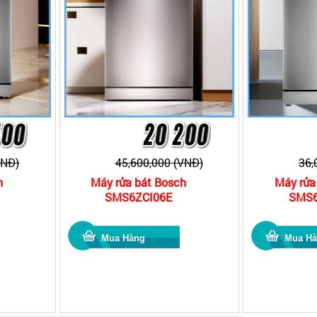
VNĐ)
45,600,000 (VNĐ)
36,
h
Máy rửa bát Bosch
Máy rửa
SMS6ZCI06E
SMS6