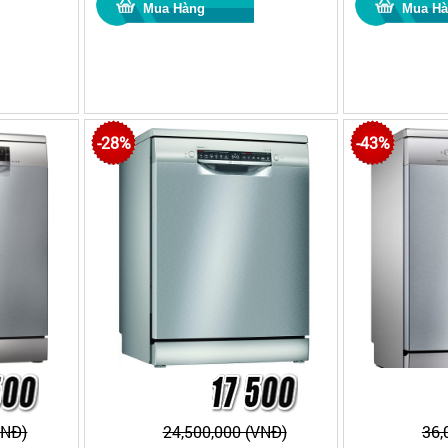
-28%
-43%
VNĐ)
24,500,000 (VNĐ)
36,