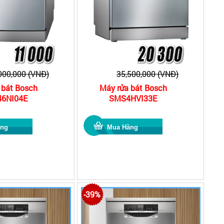
000,000 (VNĐ)
35,500,000 (VNĐ)
 bát Bosch
Máy rửa bát Bosch
6NI04E
SMS4HVI33E
-39%