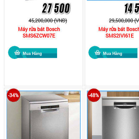
45,200,000 (VNĐ)
29,500,000 (
Máy rửa bát Bosch
Máy rửa bát Bosc
SMS6ZCW07E
SMS2IVI61E
-34%
-48%