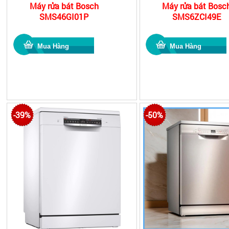
Máy rửa bát Bosch
Máy rửa bát Bosc
SMS46GI01P
SMS6ZCI49E
-39%
-50%