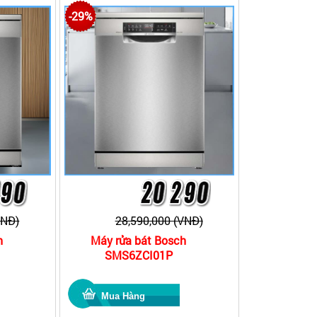
-29%
VNĐ)
28,590,000 (VNĐ)
h
Máy rửa bát Bosch
SMS6ZCI01P