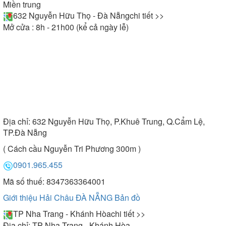
Miền trung
632 Nguyễn Hữu Thọ - Đà Nẵng
chi tiết >>
Mở cửa : 8h - 21h00 (kể cả ngày lễ)
Địa chỉ:
632 Nguyễn Hữu Thọ, P.Khuê Trung, Q.Cẩm Lệ,
TP.Đà Nẵng
( Cách cầu Nguyễn Tri Phương 300m )
0901.965.455
Mã số thuế: 8347363364001
Giới thiệu Hải Châu ĐÀ NẴNG
Bản đồ
TP Nha Trang - Khánh Hòa
chi tiết >>
Địa chỉ:
TP Nha Trang - Khánh Hòa