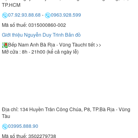
TP.HCM
07.92.93.88.68
-
0963.928.599
Mã số thuế: 0315000860-002
Giới thiệu Nguyễn Duy Trinh
Bản đồ
Bếp Nam Anh Bà Rịa - Vũng Tàu
chi tiết >>
Mở cửa : 8h - 21h00 (kể cả ngày lễ)
Địa chỉ:
134 Huyền Trân Công Chúa, P8, TP.Bà Rịa - Vũng
Tàu
03995.888.90
Mã số thuế: 3502279738