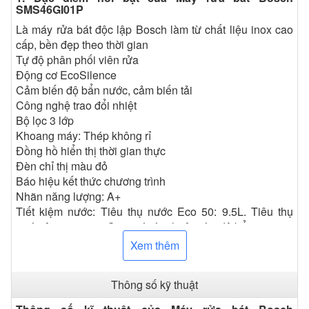
SMS46GI01P
Là máy rửa bát độc lập Bosch làm từ chất liệu inox cao
cấp, bền đẹp theo thời gian
Tự độ phân phối viên rửa
Động cơ EcoSilence
Cảm biến độ bẩn nước, cảm biến tải
Công nghệ trao đổi nhiệt
Bộ lọc 3 lớp
Khoang máy: Thép không rỉ
Đồng hồ hiển thị thời gian thực
Đèn chỉ thị màu đỏ
Báo hiệu kết thức chương trình
Nhãn năng lượng: A+
Tiết kiệm nước: Tiêu thụ nước Eco 50: 9.5L. Tiêu thụ
nước Auto 45-65 ° C: 6-17L tùy thuộc vào độ bẩn
Hiệu quả sấy: A
Xem thêm
Thông số kỹ thuật