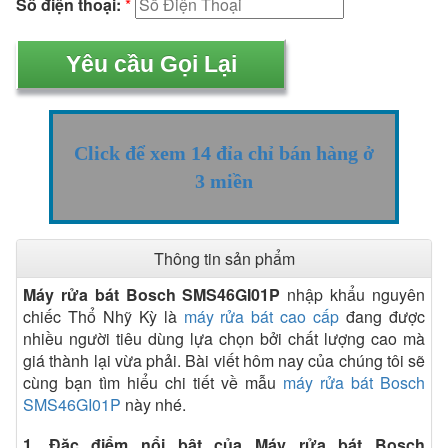
Số điện thoại:
*
Click để xem 14 đỉa chỉ bán hàng ở
3 miền
Thông tin sản phẩm
Máy rửa bát Bosch SMS46GI01P
nhập khẩu nguyên
chiếc Thổ Nhỹ Kỳ là
máy rửa bát cao cấp
đang được
nhiều người tiêu dùng lựa chọn bởi chất lượng cao mà
giá thành lại vừa phải. Bài viết hôm nay của chúng tôi sẽ
cùng bạn tìm hiểu chi tiết về mẫu
máy rửa bát Bosch
SMS46GI01P
này nhé.
1. Đặc điểm nổi bật của Máy rửa bát Bosch