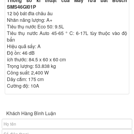
Thông số kĩ thuật của Máy rửa bát Bosch
SMS46GI01P
12 bộ bát đĩa châu âu
Nhãn năng lượng: A+
Tiêu thụ nước Eco 50: 9.5L
Tiêu thụ nước Auto 45-65 ° C: 6-17L tùy thuộc vào độ
bẩn
Hiệu quả sấy: A
Độ ồn: 46 dB
ích thước: 84.5 x 60 x 60 cm
Trọng lượng: 53.838 kg
Công suất: 2,400 W
Dây cắm: 175 cm
Cường độ: 10A
Hình ảnh Máy rửa bát Bosch SMS46GI01P
Khách Hàng Bình Luận
2 Chương trình rửa của máy
IntensivePlus 70°C: Chương trình rửa chuyên sâu ở mức