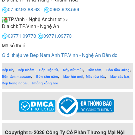
07.92.93.88.68
-
0963.928.599
TP.Vinh - Nghệ An
chi tiết >>
Địa chỉ:
TP.Vinh - Nghệ An
09771.09773
09771.09773
Mã số thuế:
Giới thiệu về Bếp Nam Anh TP.Vinh - Nghệ An
Bản đồ
,
,
,
,
,
,
Bếp từ
Bếp từ âm
Bếp điện từ
Máy hút mùi
Bồn tắm
Bồn tắm đứng
,
,
,
,
,
Bồn tắm massage
Bồn tắm nằm
Máy hút mùi
Máy rửa bát
Máy sấy bát
,
Bếp hồng ngoại
Phòng xông hơi
Copyright © 2026 Công Ty Cổ Phần Thương Mại Nội