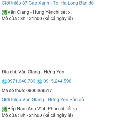
Giới thiệu 87 Cao Xanh - Tp. Hạ Long
Bản đồ
Vòi rửa bát Eurokara được tích hợp tính năng thân
Văn Giang - Hưng Yên
chi tiết >>
vòi xoay 360 độ vô cùng tiện dụng, giúp bạn có
Mở cửa : 8h - 21h00 (kể cả ngày lễ)
thêm không gian trong bồn rửa, giúp người dùng vệ
sinh vị trí xung quanh bếp cực kỳ dễ dàng.
- Vòi rửa 2 chế độ xả: chế độ tạo bọt + chế độ phun
mưa
Được trang bị 2 chế độ xả nước là chế độ tạo bọt
Địa chỉ:
Văn Giang - Hưng Yên
(vòi xối) và chế độ phun mưa (vòi sen) để phù hợp
với từng nhu cầu sử dụng.
0971.048.739
0915.244.598
Mã số thuế: 0900469517
Giới thiệu Văn Giang - Hưng Yên
Bản đồ
3. NHỮNG MẪU VÒI RỬA BÁT EUROKARA
ĐÁNG DÙNG NHẤT HIỆN NAY
Bếp Nam Anh Vĩnh Phúc
chi tiết >>
Mở cửa : 8h - 21h00 (kể cả ngày lễ)
Vòi rửa bát Eurokara EK 1004BN