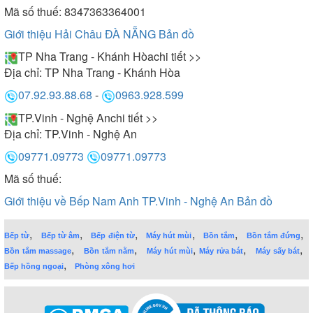
Mã số thuế: 8347363364001
Giới thiệu Hải Châu ĐÀ NẴNG
Bản đồ
TP Nha Trang - Khánh Hòa
chi tiết >>
Địa chỉ:
TP Nha Trang - Khánh Hòa
07.92.93.88.68
-
0963.928.599
TP.Vinh - Nghệ An
chi tiết >>
Địa chỉ:
TP.Vinh - Nghệ An
09771.09773
09771.09773
Mã số thuế:
Giới thiệu về Bếp Nam Anh TP.Vinh - Nghệ An
Bản đồ
,
,
,
,
,
,
Bếp từ
Bếp từ âm
Bếp điện từ
Máy hút mùi
Bồn tắm
Bồn tắm đứng
,
,
,
,
,
Bồn tắm massage
Bồn tắm nằm
Máy hút mùi
Máy rửa bát
Máy sấy bát
,
Bếp hồng ngoại
Phòng xông hơi