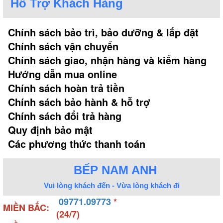
Hỗ Trợ Khách Hàng
Chính sách bảo trì, bảo dưỡng & lắp đặt
Chính sách vận chuyển
Chính sách giao, nhận hàng và kiểm hàng
Hướng dẫn mua online
Chính sách hoàn trả tiền
Chính sách bảo hành & hỗ trợ
Chính sách đổi trả hàng
Quy định bảo mật
Ảnh: Vòi rửa bát Eurokara cần cứng
Các phương thức thanh toán
BẾP NAM ANH
- Vòi rửa bát cần rút: Có khả năng kéo đầu vòi phun
dài ra và đưa tới mọi nơi trong bồn rửa. Giúp cho
Vui lòng khách đến - Vừa lòng khách đi
công việc rửa thực phẩm, rửa bát đĩa, lấy nước nấu
09771.09773
*
MIỀN BẮC:
ăn dễ dàng linh hoạt hơn, đồng thời giúp vệ sinh
(24/7)
chậu rửa đơn giản hơn.