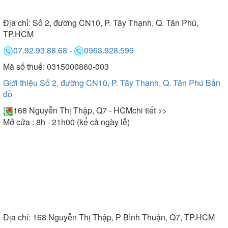
trường hợp tiền mất tật mang.
Địa chỉ:
Số 2, đường CN10, P. Tây Thạnh, Q. Tân Phú,
TP.HCM
là đơn vị đã được người tiêu dùng
Bepnamanh.com
07.92.93.88.68
-
0963.928.599
đánh giá cao trong nhiều năm qua nhờ chất lượng
Mã số thuế: 0315000860-003
sản phẩm, giá thành cạnh tranh. Với kinh nghiệm
phục vụ hàng nghìn khách hàng trong nhiều năm
Giới thiệu Số 2, đường CN10, P. Tây Thạnh, Q. Tân Phú
Bản
đồ
qua, chúng tôi cam kết:
168 Nguyễn Thị Thập, Q7 - HCM
chi tiết >>
Mở cửa : 8h - 21h00 (kể cả ngày lễ)
- Sản phẩm chính hãng 100%, chất lượng dẫn đầu
thị trường. Đảm bảo nguồn gốc xuất xứ rõ ràng,
hàng nguyên đai nguyên kiện.
- Hình thức thanh toán linh hoạt, có thể thanh toán
bằng tiền mặt trực tiếp ngay sau khi nhận hàng
hoặc thông qua chuyển khoản.
- Đội ngũ tư vấn tận tình, được đào tạo bài bản
Địa chỉ:
168 Nguyễn Thị Thập, P Bình Thuận, Q7, TP.HCM
kiến thức sản phẩm, giúp quý khách hàng lựa chọn