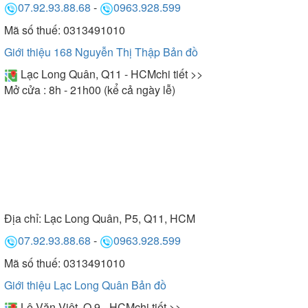
được sản phẩm ưng ý.
07.92.93.88.68
-
0963.928.599
- Giao hàng nhanh chóng tận nhà trên toàn quốc,
Mã số thuế: 0313491010
hỗ trợ lắp đặt miễn phí tùy khu vực
Giới thiệu 168 Nguyễn Thị Thập
Bản đồ
Lạc Long Quân, Q11 - HCM
chi tiết >>
Gọi ngay Hotline để được hỗ trợ tư vấn nhanh
Mở cửa : 8h - 21h00 (kể cả ngày lễ)
chóng hoặc đến trực tiếp Showroom để được trải
nghiệm thực tế sản phẩm.
Địa chỉ:
Lạc Long Quân, P5, Q11, HCM
07.92.93.88.68
-
0963.928.599
Mã số thuế: 0313491010
Giới thiệu Lạc Long Quân
Bản đồ
Lê Văn Việt, Q.9 - HCM
chi tiết >>