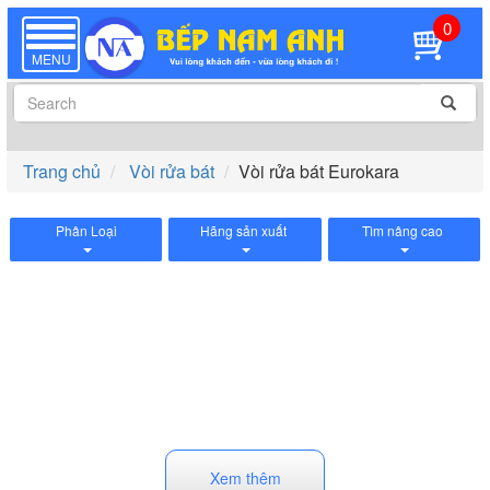
0
TOGGLE
NAVIGATION
MENU
Trang chủ
Vòi rửa bát
Vòi rửa bát Eurokara
Phân Loại
Hãng sản xuất
Tìm nâng cao
Xem thêm