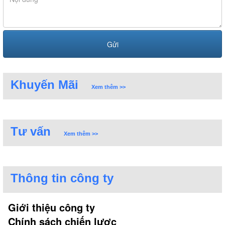
Khuyến Mãi
Xem thêm >>
Vòi rửa bát Konox - thương hiệu được mọi người
Tư vấn
Xem thêm >>
săn đón hiện nay
2. TẠI SAO BẠN NÊN CHỌN VÒI RỬA BÁT
Thông tin công ty
KONOX?
Giới thiệu công ty
Chính sách chiến lược
• Mẫu mã đa dạng, phù hợp với mọi không gian