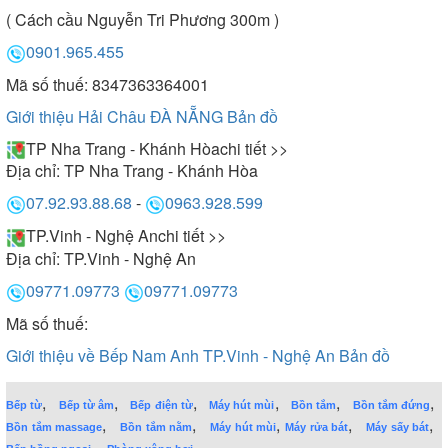
( Cách cầu Nguyễn Tri Phương 300m )
0901.965.455
Mã số thuế: 8347363364001
Giới thiệu Hải Châu ĐÀ NẴNG
Bản đồ
TP Nha Trang - Khánh Hòa
chi tiết >>
Địa chỉ:
TP Nha Trang - Khánh Hòa
07.92.93.88.68
-
0963.928.599
TP.Vinh - Nghệ An
chi tiết >>
Địa chỉ:
TP.Vinh - Nghệ An
09771.09773
09771.09773
Mã số thuế:
Giới thiệu về Bếp Nam Anh TP.Vinh - Nghệ An
Bản đồ
,
,
,
,
,
,
Bếp từ
Bếp từ âm
Bếp điện từ
Máy hút mùi
Bồn tắm
Bồn tắm đứng
,
,
,
,
,
Bồn tắm massage
Bồn tắm nằm
Máy hút mùi
Máy rửa bát
Máy sấy bát
,