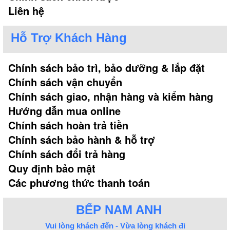
bếp
Liên hệ
Hỗ Trợ Khách Hàng
Tùy thuộc vào không gian bếp cũng như phong
cách của gia chủ mà lựa chọn kiểu dáng và kích
Chính sách bảo trì, bảo dưỡng & lắp đặt
thước phù hợp.
Chính sách vận chuyển
Chính sách giao, nhận hàng và kiểm hàng
- Vòi rửa bát dáng vòi cong: Đây là dáng vòi được
Hướng dẫn mua online
sử dụng phổ biến nhất với thân vòi cao và thẳng,
Chính sách hoàn trả tiền
còn đầu vòi cong trúc xuống. Các chi tiết được thiết
Chính sách bảo hành & hỗ trợ
kế bo tròn giúp dễ dàng vệ sinh vòi.
Chính sách đổi trả hàng
Quy định bảo mật
Các phương thức thanh toán
BẾP NAM ANH
Vui lòng khách đến - Vừa lòng khách đi