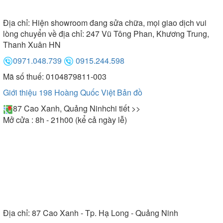
•
Chất liệu cao cấp, an toàn sức khỏe
Địa chỉ:
Hiện showroom đang sửa chữa, mọi giao dịch vui
lòng chuyển về địa chỉ: 247 Vũ Tông Phan, Khương Trung,
Một sản phẩm vòi rửa bát đáp ứng công năng sử
Thanh Xuân HN
dụng và có độ bền cao thì điều quan trọng là các
0971.048.739
0915.244.598
nguyên liệu cấu thành phải đảm bảo chất lượng.
Mã số thuế: 0104879811-003
Giới thiệu 198 Hoàng Quốc Việt
Bản đồ
Các mẫu vòi rửa bát Konox với nguyên phụ liệu
được nhập khẩu và sản xuất theo tiêu chuẩn
87 Cao Xanh, Quảng Ninh
chi tiết >>
Châu Âu bao gồm: Dây cấp thương hiệu Neoperl
Mở cửa : 8h - 21h00 (kể cả ngày lễ)
Thụy Sỹ, lõi trộn nóng lạnh thương hiệu SEDAL Tây
Ban Nha, đầu vòi định hướng dòng chảy, lõi đồng.
Ngoài ra toàn bộ linh phụ kiện sản xuất ra đạt tiêu
chuẩn NSF của WHO cho nước sinh hoạt, do vậy
bạn có thể hoàn toàn an tâm trong quá trình sử
dụng
Địa chỉ:
87 Cao Xanh - Tp. Hạ Long - Quảng Ninh