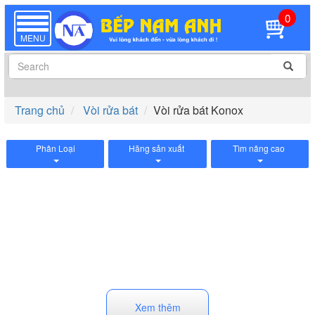
0
TOGGLE
NAVIGATION
MENU
Trang chủ
Vòi rửa bát
Vòi rửa bát Konox
Phân Loại
Hãng sản xuất
Tìm nâng cao
Xem thêm