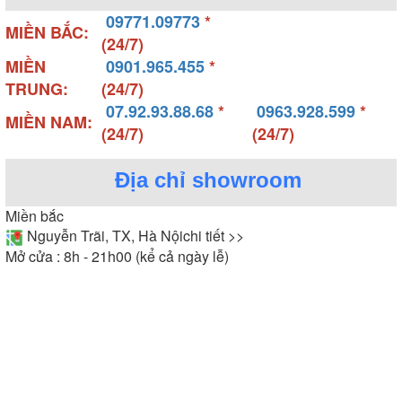
09771.09773
*
MIỀN BẮC:
(24/7)
MIỀN
0901.965.455
*
TRUNG:
(24/7)
07.92.93.88.68
*
0963.928.599
*
MIỀN NAM:
(24/7)
(24/7)
Địa chỉ showroom
Miền bắc
Nguyễn Trãi, TX, Hà Nội
chi tiết >>
Ảnh: Vòi rửa bát Konox dáng cong
Mở cửa : 8h - 21h00 (kể cả ngày lễ)
- Vòi rửa bát dáng ngang: Thiết kế này mang vẻ cá
tính, hiện đại hơn. Thường có chiều cao thấp hơn
vòi dáng cong.