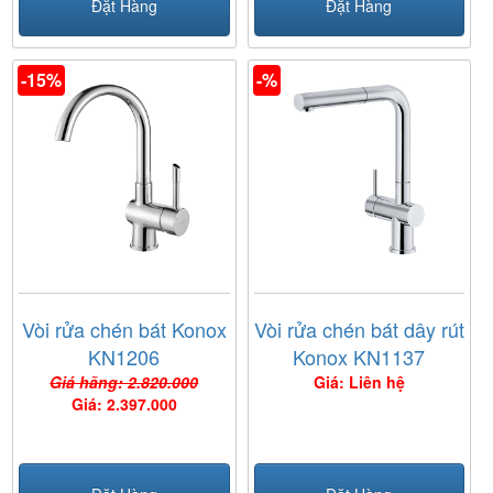
Đặt Hàng
Đặt Hàng
-15%
-%
Vòi rửa chén bát Konox
Vòi rửa chén bát dây rút
KN1206
Konox KN1137
Giá hãng: 2.820.000
Giá: Liên hệ
Giá: 2.397.000