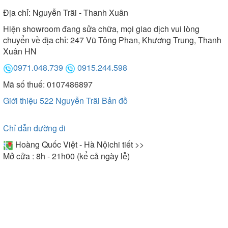
Địa chỉ:
Nguyễn Trãi - Thanh Xuân
Hiện showroom đang sửa chữa, mọi giao dịch vui lòng
chuyển về địa chỉ: 247 Vũ Tông Phan, Khương Trung, Thanh
Xuân HN
0971.048.739
0915.244.598
Mã số thuế: 0107486897
Giới thiệu 522 Nguyễn Trãi
Bản đồ
Chỉ dẫn đường đi
Hoàng Quốc Việt - Hà Nội
chi tiết >>
Mở cửa : 8h - 21h00 (kể cả ngày lễ)
Ảnh: Vòi rửa bát Konox dáng ngang