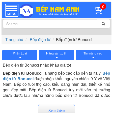
0
TOGGLE
NAVIGATION
MENU
Trang chủ
Bếp điện từ
Bếp điện từ Bonucci
Phân Loại
Hãng sản xuất
Tìm nâng cao
Bếp điện từ Bonucci nhập khẩu giá tốt
Bếp điện từ Bonucci
là hãng bếp cao cấp đến từ Italy.
Bếp
điện từ Bonucci
được nhập khẩu nguyên chiếc từ Ý về Việt
Nam. Bếp có tuổi thọ cao, kiểu dáng hiện đại, thiết kế nhỏ
gọn đẹp mắt. Bếp điện từ
Bonucci tuy mới vào thị trường
chưa được lâu nhưng hãng bếp điện từ
Bonucci đã được
cảm tình của rất nhiều khách hàng.
Xem thêm