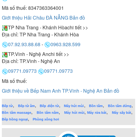
Mã số thuế: 8347363364001
Giới thiệu Hải Châu ĐÀ NẴNG
Bản đồ
TP Nha Trang - Khánh Hòa
chi tiết >>
Địa chỉ:
TP Nha Trang - Khánh Hòa
07.92.93.88.68
-
0963.928.599
TP.Vinh - Nghệ An
chi tiết >>
Địa chỉ:
TP.Vinh - Nghệ An
09771.09773
09771.09773
Mã số thuế:
Giới thiệu về Bếp Nam Anh TP.Vinh - Nghệ An
Bản đồ
,
,
,
,
,
,
Bếp từ
Bếp từ âm
Bếp điện từ
Máy hút mùi
Bồn tắm
Bồn tắm đứng
,
,
,
,
,
Bồn tắm massage
Bồn tắm nằm
Máy hút mùi
Máy rửa bát
Máy sấy bát
,
Bếp hồng ngoại
Phòng xông hơi