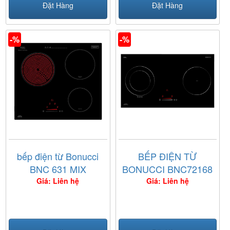
Đặt Hàng
Đặt Hàng
-%
-%
bếp điện từ Bonucci
BẾP ĐIỆN TỪ
BNC 631 MIX
BONUCCI BNC72168
Giá: Liên hệ
Giá: Liên hệ