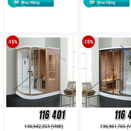
-15%
-15%
136,942,353 (VNĐ)
136,961,765 (