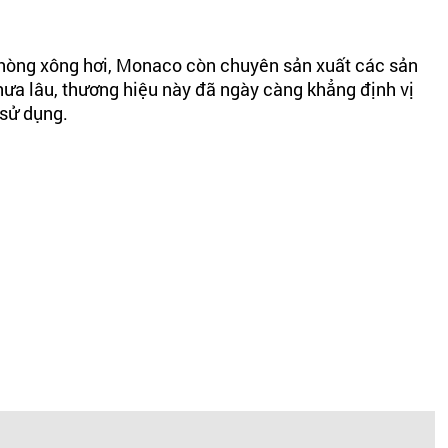
phòng xông hơi, Monaco còn chuyên sản xuất các sản
ưa lâu, thương hiệu này đã ngày càng khẳng định vị
i sử dụng.
 Để được xuất ra thị trường, sản phẩm còn được kiểm
model khi đến tay người tiêu dùng không chỉ đảm bảo về
ng hơi khô ướt kết hợp. Mỗi loại phòng đều sở hữu