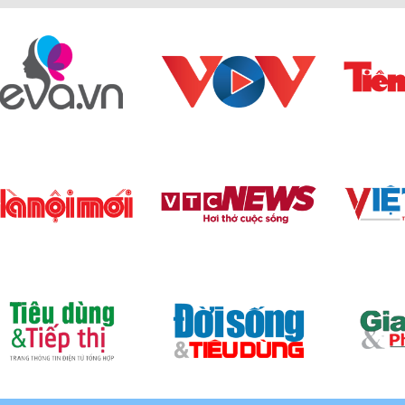
hình vòng cung với nhiều kích thước lớn nhỏ phù hợp cho
 từ 900x900 mm, 1200 x 850 mm, 1200 x 900 mm, 1350 