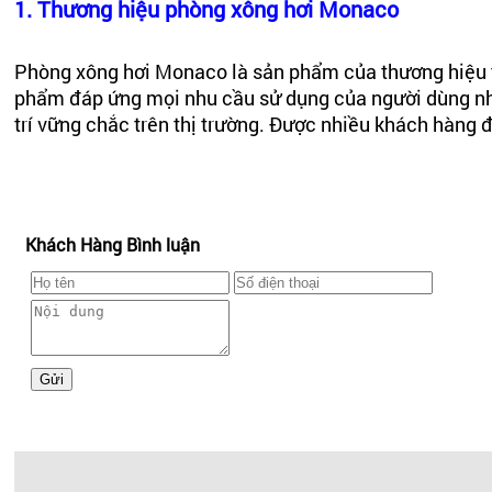
1. Thương hiệu phòng xông hơi Monaco
Phòng xông hơi Monaco là sản phẩm của thương hiệu t
phẩm đáp ứng mọi nhu cầu sử dụng của người dùng như
trí vững chắc trên thị trường. Được nhiều khách hàng đ
Phòng xông hơi Monaco được sản xuất tại nhà máy Tru
định rất chặt chẽ bởi giới chuyên gia hàng đầu trong l
mặt chất lượng, tính an toàn cao mà còn có giá phù hợp
Khách Hàng Bình luận
2. Đánh giá chi tiết phòng xông hơi Monaco
Nhiều sự lựa chọn về kiểu dáng, kích thước
Monaco mang đến cho người dùng ba loại phòng xông h
những ưu điểm riêng, tùy theo nhu cầu sử dụng mà bạn