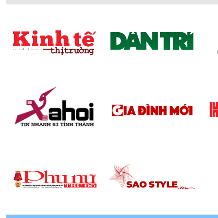
Chúng được thiết kế theo kiểu dáng từ hình chữ nhật, 
thước thông dụng để bạn tham khảo:
•
Phòng xông hơi ướt
Monaco: Kích thước nhỏ nhất chỉ
với không gian phòng tắm khiêm tốn.