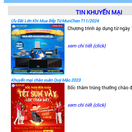
TIN KHUYẾN MẠI
Ưu Đãi Lớn Khi Mua Bếp Từ MunChen T11/2024
Chương trình áp dụng từ ngày
xem chi tiết (click)
Khuyến mại chào xuân Quý Mão 2023
•
Phòng xông hơi khô
Monaco: Phòng xông hơi khô bao
Bốc thăm trúng thưởng chào 
mm
xem chi tiết (click)