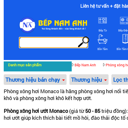
Liên hệ tư vấn + đặt hà
Bếp Từ
Bếp Điệ
Bồn Tắm
Bồn Tắm 
Danh mục sản phẩm
Bếp Nam Anh
Phòng xông hơ
Thương hiệu bán chạy
Thương hiệu
Lọc t
Phòng xông hơi Monaco là hãng phòng xông hơi nổi ti
khô và phòng xông hơi khô kết hợp ướt.
Phòng xông hơi ướt Monaco
(giá từ
50 - 85
triệu đồng)
hơi ướt giúp kích thích bài tiết mồ hôi, đào thải độc 
Monaco MC-3006