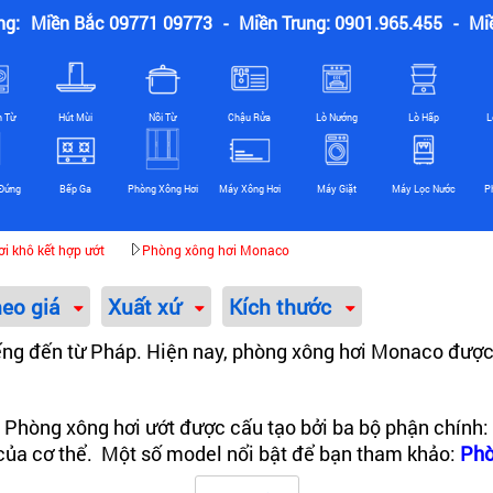
ng:
Miền Bắc 09771 09773
-
Miền Trung: 0901.965.455
-
Mi
n Từ
Hút Mùi
Nồi Từ
Chậu Rửa
Lò Nướng
Lò Hấp
L
Đứng
Bếp Ga
Phòng Xông Hơi
Máy Xông Hơi
Máy Giặt
Máy Lọc Nước
P
i khô kết hợp ướt
Phòng xông hơi Monaco
heo giá
Xuất xứ
Kích thước
ếng đến từ Pháp. Hiện nay, phòng xông hơi Monaco được 
: Phòng xông hơi ướt được cấu tạo bởi ba bộ phận chính:
tố của cơ thể. Một số model nổi bật để bạn tham khảo:
Phò