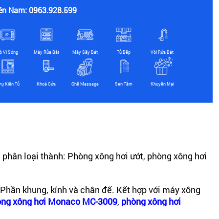
ền Nam: 0963.928.599
ò Vi Sóng
Máy Rửa Bát
Máy Sấy Bát
Tủ Bếp
Vòi Rửa Bát
hụ Kiện Tủ
Khoá Cửa
Ghế Massage
Sen Tắm
Khuyến Mại
phân loại thành: Phòng xông hơi ướt, phòng xông hơi
 Phần khung, kính và chân đế. Kết hợp với máy xông
ng xông hơi Monaco MC-3009
,
phòng xông hơi