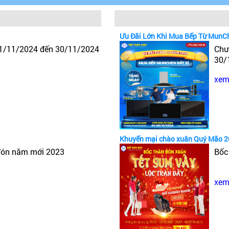
Ưu Đãi Lớn Khi Mua Bếp Từ MunC
 1/11/2024 đến 30/11/2024
Chư
30/
xem 
Phòng xông hơi ướt Monaco
Khuyến mại chào xuân Quý Mão 
 gồm các kích thước như: 900 x 900 mm, 1200 x 1000 
đón năm mới 2023
Bốc
xem 