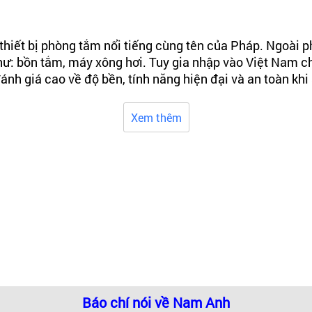
hiết bị phòng tắm nổi tiếng cùng tên của Pháp. Ngoài 
: bồn tắm, máy xông hơi. Tuy gia nhập vào Việt Nam ch
ánh giá cao về độ bền, tính năng hiện đại và an toàn kh
ng Quốc theo dây chuyền công nghệ hiện đại của Pháp.
Xem thêm
ĩnh vực nội thất phòng tắm. Đó cũng là lý do mà tất cả 
 với túi tiền của nhiều gia đình.
ơi: Phòng xông hơi ướt, phòng xông hơi khô và phòng xô
Báo chí nói về Nam Anh
 có sự lựa chọn thích hợp nhất cho gia đình.