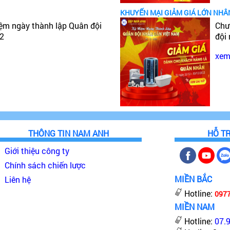
KHUYẾN MẠI GIẢM GIÁ LỚN NHÂ
iệm ngày thành lập Quân đội
Chư
22
đội
xem 
THÔNG TIN NAM ANH
HỖ T
Giới thiệu công ty
Chính sách chiến lược
MIỀN BẮC
Liên hệ
Hotline:
097
MIỀN NAM
Phòng xông hơi khô Monaco
Hotline:
07.