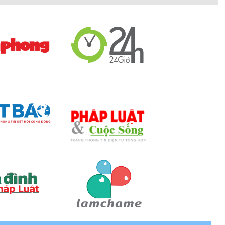
 mọi diện tích phòng tắm khác nhau. Dưới đây là kích
x 950 mm, 1600 x 1000 mm. Dễ dàng lắp đặt ngay cả