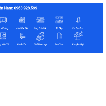
ền Nam: 0963.928.599
ò Vi Sóng
Máy Rửa Bát
Máy Sấy Bát
Tủ Bếp
Vòi Rửa Bát
ụ Kiện Tủ
Khoá Cửa
Ghế Massage
Sen Tắm
Khuyến Mại