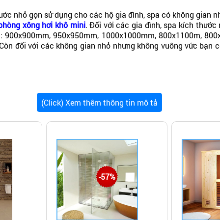
ước nhỏ gọn sử dụng cho các hộ gia đình, spa có không gian n
phòng xông hơi khô mini
. Đối với các gia đình, spa kích thư
ển là: 900x900mm, 950x950mm, 1000x1000mm, 800x1100m, 800
.. Còn đối với các không gian nhỏ nhưng không vuông vức bạn c
loại xông ướt)
(Click) Xem thêm thông tin mô tả
 rẻ dùng tốt tại đây:
https://bepnamanh.com/nam-anh/79_5--ph
-57%