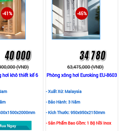
-41%
-45%
900,000 (VNĐ)
63,475,000 (VNĐ)
hơi khô thiết kế 6
Phòng xông hơi Euroking EU-8603
 Nam
- Xuất Xứ: Malaysia
Năm
- Bảo Hành: 3 Năm
 1400x1500x2000mm
- Kích Thước: 950x950x2150mm
- Sản Phẩm Bao Gồm: 1 Bộ Nồi Inox
Mua Ngay