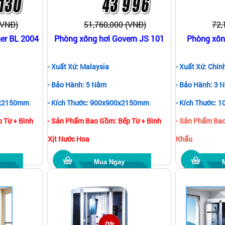
(VNĐ)
51,760,000 (VNĐ)
72,
her BL 2004
Phòng xông hơi Govern JS 101
Phòng xôn
- Xuất Xứ: Malaysia
- Xuất Xứ: Chí
- Bảo Hành: 5 Năm
- Bảo Hành: 3 
0x2150mm
- Kích Thước: 900x900x2150mm
- Kích Thước:
 Từ + Bình
- Sản Phẩm Bao Gồm: Bếp Từ + Bình
- Sản Phẩm Ba
Xịt Nước Hoa
Khẩu
Mua Ngay
-0%