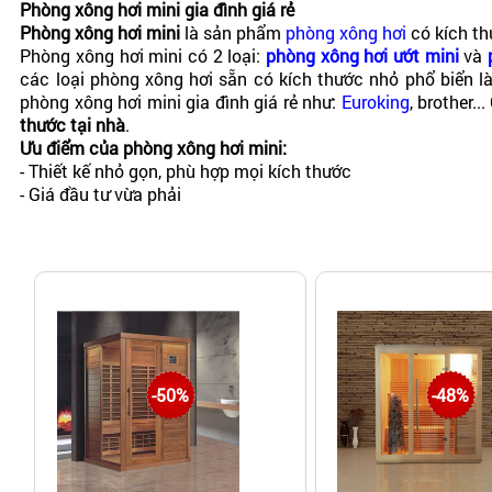
Phòng xông hơi mini gia đình giá rẻ
Phòng xông hơi mini
là sản phẩm
phòng xông hơi
có kích th
Phòng xông hơi mini có 2 loại:
phòng xông hơi ướt mini
và
các loại phòng xông hơi sẵn có kích thước nhỏ phổ bi
phòng xông hơi mini gia đình giá rẻ như:
Euroking
, brother.
thước tại nhà
.
Ưu điểm của phòng xông hơi mini:
- Thiết kế nhỏ gọn, phù hợp mọi kích thước
- Giá đầu tư vừa phải
- Có đầy đủ các chức năng : xông hơi, tắm massage( đối với 
Tham khảo các mẫu phòng xông hơi mini cho gia đình spa giá
Danh mục tham khảo thêm:
máy xông hơi giá rẻ tốt
-50%
-48%