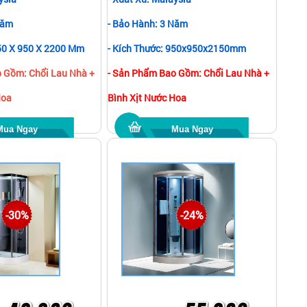
Năm
- Bảo Hành: 3 Năm
950 X 950 X 2200 Mm
- Kích Thước: 950x950x2150mm
 Gồm: Chổi Lau Nhà +
- Sản Phẩm Bao Gồm: Chổi Lau Nhà +
Hoa
Bình Xịt Nước Hoa
Mua Ngay
Mua Ngay
-30%
-24%