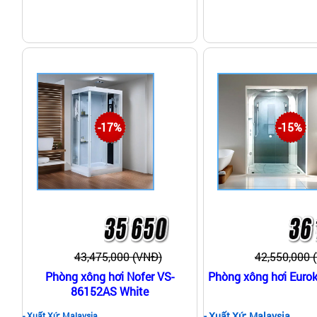
-17%
-15%
43,475,000 (VNĐ)
42,550,000 
Phòng xông hơi Nofer VS-
Phòng xông hơi Euro
86152AS White
- Xuất Xứ: Malaysia
- Xuất Xứ: Malaysia