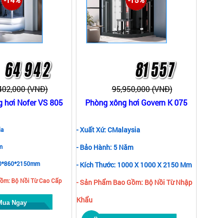
402,000 (VNĐ)
95,950,000 (VNĐ)
 hơi Nofer VS 805
Phòng xông hơi Govern K 075
- Xuất Xứ: CMalaysia
ia
m
- Bảo Hành: 5 Năm
380*860*2150mm
- Kích Thước: 1000 X 1000 X 2150 Mm
ồm: Bộ Nồi Từ Cao Cấp
- Sản Phẩm Bao Gồm: Bộ Nồi Từ Nhập
Khẩu
Mua Ngay