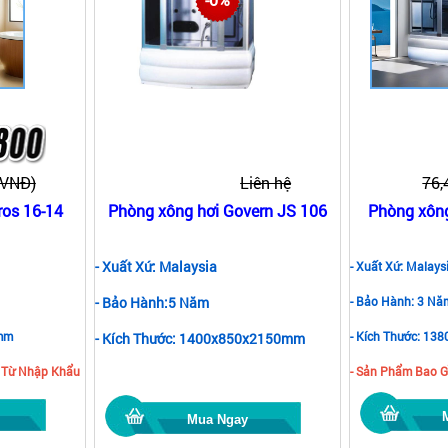
(VNĐ)
Liên hệ
76,
ros 16-14
Phòng xông hơi Govern JS 106
Phòng xông
- Xuất Xứ: Malaysia
- Xuất Xứ: Malays
- Bảo Hành:5 Năm
- Bảo Hành: 3 Nă
0mm
- Kích Thước: 1
- Kích Thước: 1400x850x2150mm
 Từ Nhập Khẩu
- Sản Phẩm Bao G
Mua Ngay