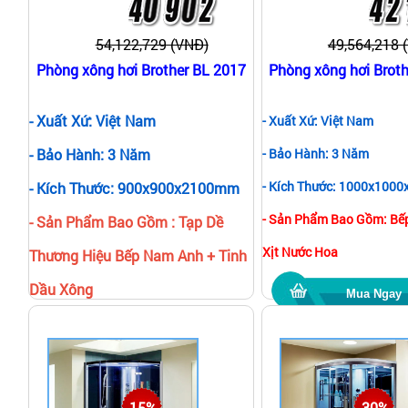
54,122,729 (VNĐ)
49,564,218 
Phòng xông hơi Brother BL 2017
Phòng xông hơi Brot
- Xuất Xứ: Việt Nam
- Xuất Xứ: Việt Nam
- Bảo Hành: 3 Năm
- Bảo Hành: 3 Năm
- Kích Thước: 1000x100
- Kích Thước: 900x900x2100mm
- Sản Phẩm Bao Gồm: Bếp
- Sản Phẩm Bao Gồm : Tạp Dề
Xịt Nước Hoa
Thương Hiệu Bếp Nam Anh + Tinh
Dầu Xông
Mua Ngay
Mua Ngay
-15%
-30%