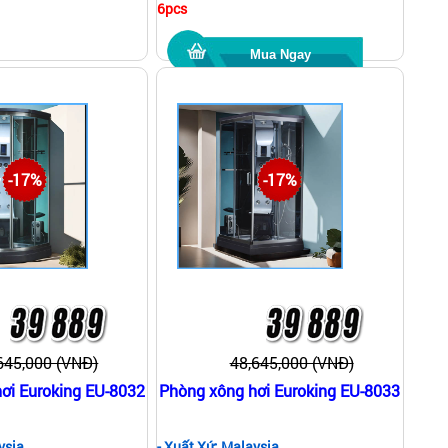
6pcs
Mua Ngay
-17%
-17%
645,000 (VNĐ)
48,645,000 (VNĐ)
ơi Euroking EU-8032
Phòng xông hơi Euroking EU-8033
ysia
- Xuất Xứ: Malaysia