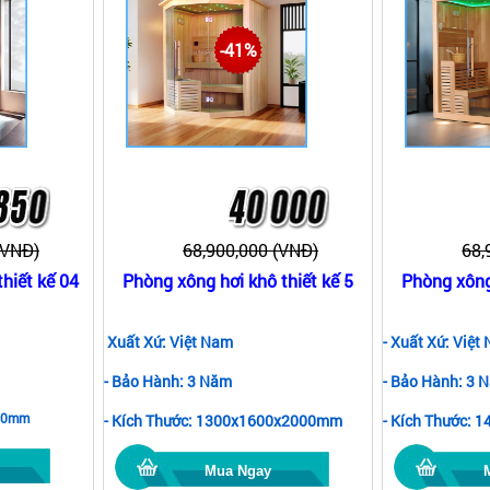
-41%
(VNĐ)
68,900,000 (VNĐ)
68,
hiết kế 04
Phòng xông hơi khô thiết kế 5
Phòng xông 
Xuất Xứ: Việt Nam
- Xuất Xứ: Việt
- Bảo Hành: 3 Năm
- Bảo Hành: 3 
000mm
- Kích Thước: 1300x1600x2000mm
- Kích Thước:
Mua Ngay