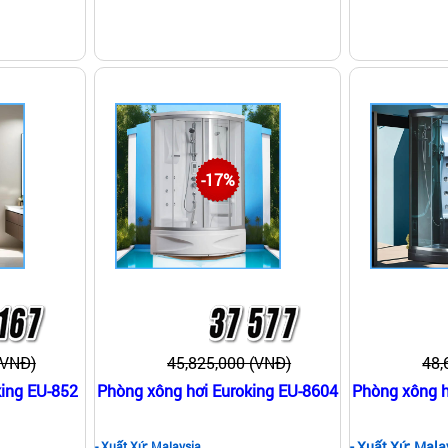
-17%
(VNĐ)
45,825,000 (VNĐ)
48,
king EU-852
Phòng xông hơi Euroking EU-8604
Phòng xông h
- Xuất Xứ: Mala
- Xuất Xứ: Malaysia