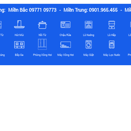
ng:
Miền Bắc 09771 09773
-
Miền Trung: 0901.965.455
-
Mi
 Từ
Hút Mùi
Nồi Từ
Chậu Rửa
Lò Nướng
Lò Hấp
L
Đứng
Bếp Ga
Phòng Xông Hơi
Máy Xông Hơi
Máy Giặt
Máy Lọc Nước
Ph