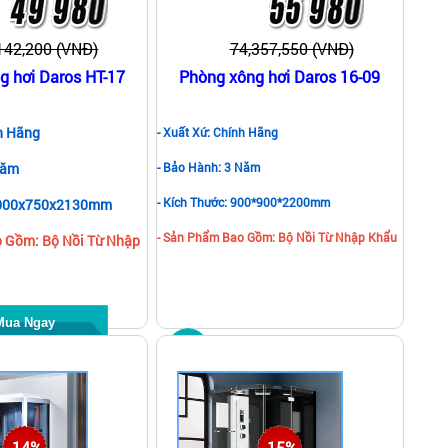
142,200 (VNĐ)
74,357,550 (VNĐ)
g hơi Daros HT-17
Phòng xông hơi Daros 16-09
nh Hãng
- Xuất Xứ: Chính Hãng
Năm
- Bảo Hành: 3 Năm
- Kích Thước: 900*900*2200mm
 1000x750x2130mm
- Sản Phẩm Bao Gồm: Bộ Nồi Từ Nhập Khẩu
o Gồm: Bộ Nồi Từ Nhập
Mua Ngay
Mua Ngay
-14%
-15%