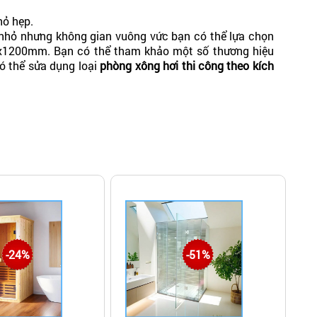
hỏ hẹp.
ớc nhỏ nhưng không gian vuông vức bạn có thể lựa chọn
x1200mm. Bạn có thể tham khảo một số thương hiệu
ó thể sửa dụng loại
phòng xông hơi thi công theo kích
ong-xong-hoi-mini-gia-dinh-gia-re
-24%
-51%