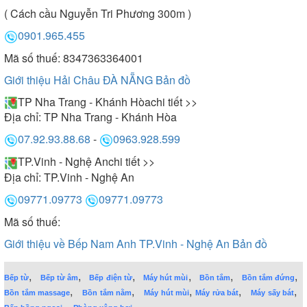
( Cách cầu Nguyễn Tri Phương 300m )
0901.965.455
Mã số thuế: 8347363364001
Giới thiệu Hải Châu ĐÀ NẴNG
Bản đồ
TP Nha Trang - Khánh Hòa
chi tiết >>
Địa chỉ:
TP Nha Trang - Khánh Hòa
07.92.93.88.68
-
0963.928.599
TP.Vinh - Nghệ An
chi tiết >>
Địa chỉ:
TP.Vinh - Nghệ An
09771.09773
09771.09773
Mã số thuế:
Giới thiệu về Bếp Nam Anh TP.Vinh - Nghệ An
Bản đồ
,
,
,
,
,
,
Bếp từ
Bếp từ âm
Bếp điện từ
Máy hút mùi
Bồn tắm
Bồn tắm đứng
,
,
,
,
,
Bồn tắm massage
Bồn tắm nằm
Máy hút mùi
Máy rửa bát
Máy sấy bát
,