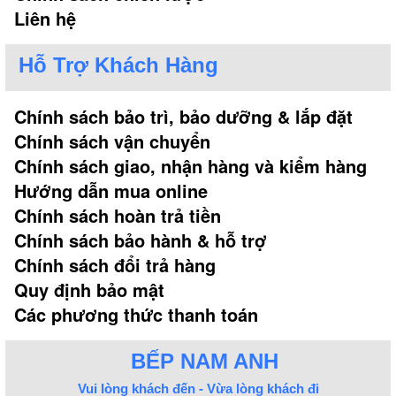
có tác dụng bảo vệ linh kiện điện tử khỏi những tác
Liên hệ
động của môi trường. Đặc biệt chất liệu này có khả
năng chống oxy hóa vô cùng tuyệt vời và thoát nhiệt
Hỗ Trợ Khách Hàng
nhanh chóng.
- Sử dụng mặt kính cường lực chịu nhiệt số 1 hiện
Chính sách bảo trì, bảo dưỡng & lắp đặt
nay mặt kính K nhập khẩu có khả năng chịu nhiệt
Chính sách vận chuyển
1000 độ C, chống sốc nhiệt 800 độ C và chịu lực tới
Chính sách giao, nhận hàng và kiểm hàng
80kg. Trong quá trình sử dụng không sản sinh ra
Hướng dẫn mua online
những chất độc hại vì vậy an toàn với môi trường và
sức khỏe người dùng.
Chính sách hoàn trả tiền
Chính sách bảo hành & hỗ trợ
Chính sách đổi trả hàng
Quy định bảo mật
Các phương thức thanh toán
BẾP NAM ANH
Vui lòng khách đến - Vừa lòng khách đi