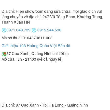
bếp hồng ngoại có công suất tối đa là 2000W. Vì
vậy khách hàng có thể lựa chọn mức công suất phù
Địa chỉ:
Hiện showroom đang sửa chữa, mọi giao dịch vui
hợp với món ăn cần chế biến.
lòng chuyển về địa chỉ: 247 Vũ Tông Phan, Khương Trung,
Thanh Xuân HN
0971.048.739
0915.244.598
Mã số thuế: 0104879811-003
Giới thiệu 198 Hoàng Quốc Việt
Bản đồ
87 Cao Xanh, Quảng Ninh
chi tiết >>
Mở cửa : 8h - 21h00 (kể cả ngày lễ)
Bếp điện từ Canzy nhiều mức công suất điều khiển
Địa chỉ:
87 Cao Xanh - Tp. Hạ Long - Quảng Ninh