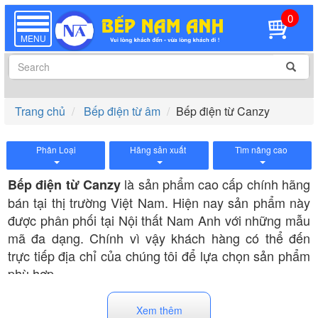
0
TOGGLE
NAVIGATION
MENU
Trang chủ
Bếp điện từ âm
Bếp điện từ Canzy
Phân Loại
Hãng sản xuất
Tìm nâng cao
là sản phẩm cao cấp chính hãng
Bếp điện từ Canzy
bán tại thị trường Việt Nam. Hiện nay sản phẩm này
được phân phối tại Nội thất Nam Anh với những mẫu
mã đa dạng. Chính vì vậy khách hàng có thể đến
trực tiếp địa chỉ của chúng tôi để lựa chọn sản phẩm
phù hợp.
Bếp điện từ Canzy sở hữu những ưu điểm và công
dụng vượt trội nên được lựa chọn sử dụng nhiều.
Xem thêm