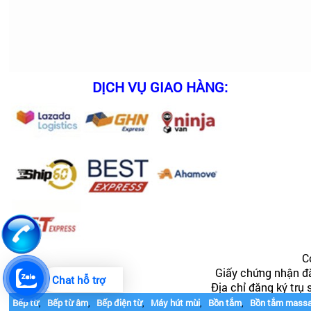
DỊCH VỤ GIAO HÀNG:
C
Giấy chứng nhận đ
Chat hỗ trợ
Địa chỉ đăng ký trụ
Bếp từ
,
Bếp từ âm
,
Bếp điện từ
,
Máy hút mùi
,
Bồn tắm
,
Bồn tắm mass