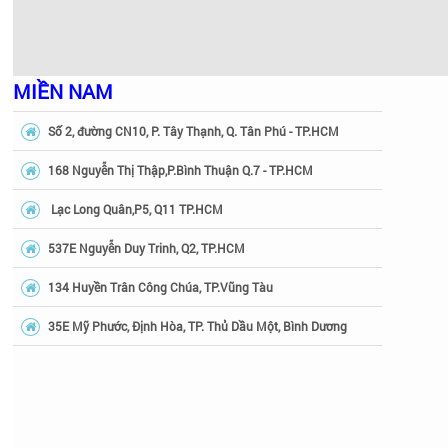
MIỀN NAM
Số 2, đường CN10, P. Tây Thạnh, Q. Tân Phú - TP.HCM
168 Nguyễn Thị Thập,P.Bình Thuận Q.7 - TP.HCM
Lạc Long Quân,P5, Q11 TP.HCM
537E Nguyễn Duy Trinh, Q2, TP.HCM
134 Huyền Trân Công Chúa, TP.Vũng Tàu
35E Mỹ Phước, Định Hòa, TP. Thủ Dầu Một, Bình Dương