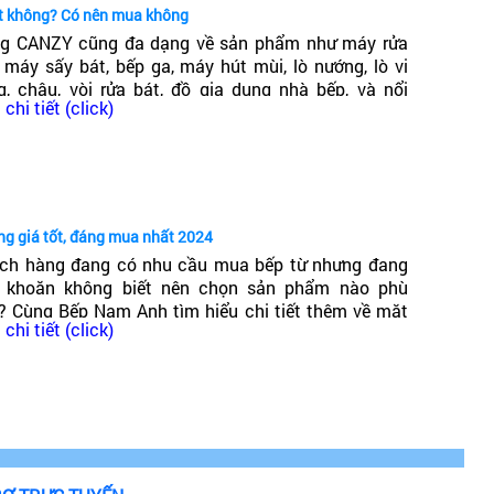
ốt không? Có nên mua không
g CANZY cũng đa dạng về sản phẩm như máy rửa
, máy sấy bát, bếp ga, máy hút mùi, lò nướng, lò vi
g, chậu, vòi rửa bát, đồ gia dụng nhà bếp, và nổi
chi tiết (click)
ng trong đó có dòng bếp từ Canzy. Vậy Bếp từ Canzy
 nước nào? Có tốt không?
ng giá tốt, đáng mua nhất 2024
ch hàng đang có nhu cầu mua bếp từ nhưng đang
 khoăn không biết nên chọn sản phẩm nào phù
? Cùng Bếp Nam Anh tìm hiểu chi tiết thêm về mặt
chi tiết (click)
g bếp từ giá phải chăng, chất lượng cao, đáng mua
t 2024!