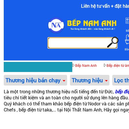
Liên hệ tư vấn + đặt hà
Bế
Bồ
Bếp Nam Anh
Bếp điện từ â
Thương hiệu bán chạy
Thương hiệu
Lọc t
Là một trong những thương hiệu nổi tiếng đến từ Đức,
bếp đi
tiêu chí tiết kiệm và an toàn cho người sử dụng lên hàng đ
Quý khách có thể tham khảo
bếp điện từ Nodor
và các sản 
Chefs , bếp điện từ taka,... tại Nội Thất Nam Anh, Hãy gọi n