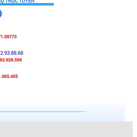
RỢ TRỰC TUYẾN
71.09773
92.93.88.68
63.928.599
.965.455