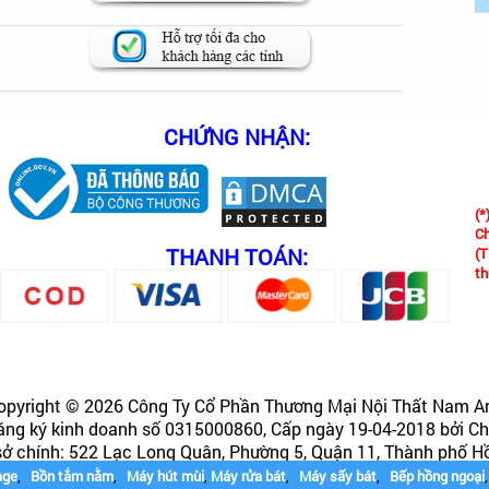
CHỨNG NHẬN:
(*
Ch
THANH TOÁN:
(T
th
opyright © 2026 Công Ty Cổ Phần Thương Mại Nội Thất Nam A
ăng ký kinh doanh số 0315000860, Cấp ngày 19-04-2018 bởi Ch
 sở chính: 522 Lạc Long Quân, Phường 5, Quận 11, Thành phố H
age
,
Bồn tắm nằm
,
Máy hút mùi
,
Máy rửa bát
,
Máy sấy bát
,
Bếp hồng ngoại