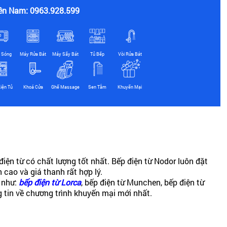
ền Nam: 0963.928.599
i Sóng
Máy Rửa Bát
Máy Sấy Bát
Tủ Bếp
Vòi Rửa Bát
iện Tủ
Khoá Cửa
Ghế Massage
Sen Tắm
Khuyến Mại
ện từ có chất lượng tốt nhất.
Bếp điện từ Nodor
luôn đặt
 cao và giá thanh rất hợp lý.
 như:
bếp điện từ
Lorca
, bếp điện từ Munchen, bếp điện từ
g tin về chương trình khuyến mại mới nhất.