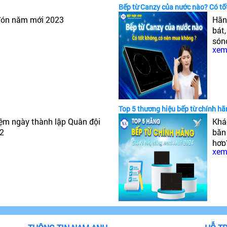
Bếp từ Canzy của nước nào? Có t
đón năm mới 2023
Hãn
bát
són
xem 
tiế
của
Top 5 thương hiệu bếp từ chính hã
iệm ngày thành lập Quân đội
Khá
22
băn
hợp
xem 
hàn
nhấ