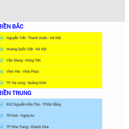
IỀN BẮC
Nguyễn Trãi - Thanh Xuân - Hà Nội
Hoàng Quốc Việt - Hà Nội
Văn Giang - Hưng Yên
Vĩnh Yên - Vĩnh Phúc
TP. Hạ Long - Quảng Ninh
IỀN TRUNG
632 Nguyễn Hữu Thọ - TP.Đà Nẵng
TP.Vinh - Nghệ An
TP Nha Trang - Khánh Hòa