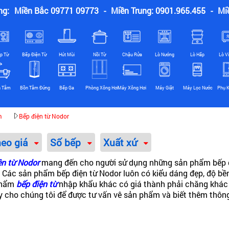
ng:
Miền Bắc 09771 09773
-
Miền Trung: 0901.965.455
-
Mi
p Từ
Bếp Điện Từ
Hút Mùi
Nồi Từ
Chậu Rửa
Lò Nướng
Lò Hấp
Lò V
n Tắm
Bồn Tắm Đứng
Bếp Ga
Phòng Xông Hơi
Máy Xông Hơi
Máy Giặt
Máy Lọc Nước
Phụ K
m
Bếp điện từ Nodor
heo giá
Số bếp
Xuất xứ
ện từ Nodor
mang đến cho người sử dụng những sản phẩm bếp đi
ầu. Các sản phẩm
bếp điện từ Nodor
luôn có kiểu dáng đẹp, độ bền
phẩm
bếp điện từ
nhập khẩu khác có giá thành phải chăng khác
gay cho chúng tôi để được tư vấn vê sản phẩm và biết thêm thôn