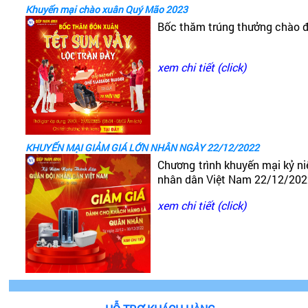
Khuyến mại chào xuân Quý Mão 2023
Bốc thăm trúng thưởng chào 
xem chi tiết (click)
KHUYẾN MẠI GIẢM GIÁ LỚN NHÂN NGÀY 22/12/2022
Chương trình khuyến mại kỷ n
nhân dân Việt Nam 22/12/20
xem chi tiết (click)