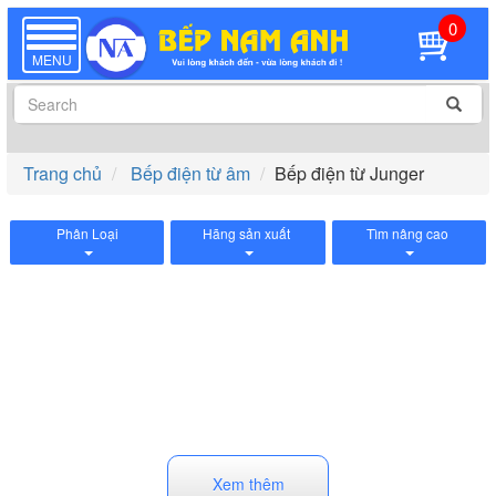
0
TOGGLE
NAVIGATION
MENU
Trang chủ
Bếp điện từ âm
Bếp điện từ Junger
Phân Loại
Hãng sản xuất
Tìm nâng cao
Xem thêm