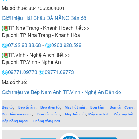
Mã số thuế: 8347363364001
Giới thiệu Hải Châu ĐÀ NẴNG
Bản đồ
TP Nha Trang - Khánh Hòa
chi tiết >>
Địa chỉ:
TP Nha Trang - Khánh Hòa
07.92.93.88.68
-
0963.928.599
TP.Vinh - Nghệ An
chi tiết >>
Địa chỉ:
TP.Vinh - Nghệ An
09771.09773
09771.09773
Mã số thuế:
Giới thiệu về Bếp Nam Anh TP.Vinh - Nghệ An
Bản đồ
,
,
,
,
,
,
Bếp từ
Bếp từ âm
Bếp điện từ
Máy hút mùi
Bồn tắm
Bồn tắm đứng
,
,
,
,
,
Bồn tắm massage
Bồn tắm nằm
Máy hút mùi
Máy rửa bát
Máy sấy bát
,
Bếp hồng ngoại
Phòng xông hơi