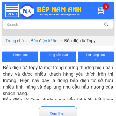
0
TOGGLE
NAVIGATION
MENU
Trang chủ
Bếp điện từ âm
Bếp điện từ Topy
Phân Loại
Hãng sản xuất
Tìm nâng cao
Bếp điện từ Topy là một trong những thương hiệu bán
chạy và được nhiều khách hàng yêu thích trên thị
trường. Hiện nay đây là dòng bếp điện từ sở hữu
nhiều tính năng và đáp ứng nhu cầu nấu nướng của
khách hàng.
Bếp điện từ Topy được cung cấp tại Nội thất Nam
Anh có mức giá dao động từ 6 triệu đến 8 triệu đồng.
Khách hàng có thể đặt mua tùy theo nhu cầu và điều
Xem thêm