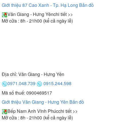
và quá áp, nếu nguồn điện của gia đình gặp vấn đề
Giới thiệu 87 Cao Xanh - Tp. Hạ Long
Bản đồ
thì bếp sẽ báo tín hiệu và tự động ngắt.
Văn Giang - Hưng Yên
chi tiết >>
Mở cửa : 8h - 21h00 (kể cả ngày lễ)
Địa chỉ:
Văn Giang - Hưng Yên
0971.048.739
0915.244.598
Mã số thuế: 0900469517
Giới thiệu Văn Giang - Hưng Yên
Bản đồ
Bếp Nam Anh Vĩnh Phúc
chi tiết >>
Mở cửa : 8h - 21h00 (kể cả ngày lễ)