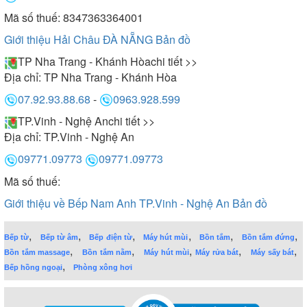
Mã số thuế: 8347363364001
Giới thiệu Hải Châu ĐÀ NẴNG
Bản đồ
TP Nha Trang - Khánh Hòa
chi tiết >>
Địa chỉ:
TP Nha Trang - Khánh Hòa
07.92.93.88.68
-
0963.928.599
TP.Vinh - Nghệ An
chi tiết >>
Địa chỉ:
TP.Vinh - Nghệ An
09771.09773
09771.09773
Mã số thuế:
Giới thiệu về Bếp Nam Anh TP.Vinh - Nghệ An
Bản đồ
,
,
,
,
,
,
Bếp từ
Bếp từ âm
Bếp điện từ
Máy hút mùi
Bồn tắm
Bồn tắm đứng
,
,
,
,
,
Bồn tắm massage
Bồn tắm nằm
Máy hút mùi
Máy rửa bát
Máy sấy bát
,
Bếp hồng ngoại
Phòng xông hơi