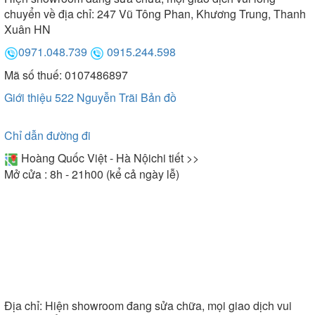
chuyển về địa chỉ: 247 Vũ Tông Phan, Khương Trung, Thanh
- Bếp điện từ Topy có cảm ứng với tính năng thông
Xuân HN
minh, hiện đại khi sở hữu 4 mức cài đặt nhiệt độ
phù hợp với các món ăn xào nấu khác nhau.
0971.048.739
0915.244.598
- Topy ứng dụng công nghệ cho phép bếp chỉ hoạt
Mã số thuế: 0107486897
động ở vùng đặt nồi do đó mang đến khả năng nấu
Giới thiệu 522 Nguyễn Trãi
Bản đồ
ăn nhanh và tiết kiệm điện hiệu quả.
Chỉ dẫn đường đi
Hoàng Quốc Việt - Hà Nội
chi tiết >>
Mở cửa : 8h - 21h00 (kể cả ngày lễ)
Địa chỉ:
Hiện showroom đang sửa chữa, mọi giao dịch vui