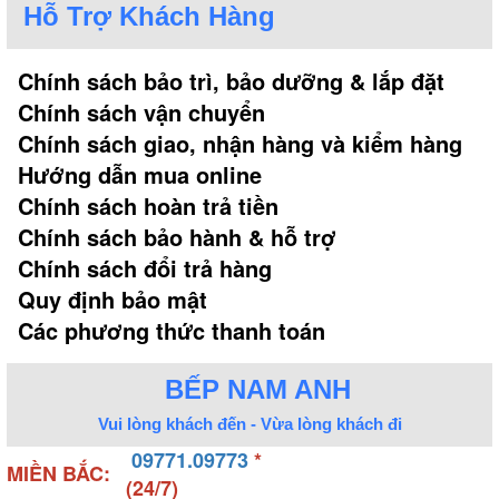
Bếp điện từ Topy được người tiêu dùng đánh giá
Hỗ Trợ Khách Hàng
cao bởi sở hữu mẫu mã, giá thành và kích thước đa
dạng. Như vậy có thể thấy khi chọn lựa bếp điện từ
Chính sách bảo trì, bảo dưỡng & lắp đặt
Topy sẽ giúp bạn có thêm nhiều lựa chọn về kích
Chính sách vận chuyển
thước phù hợp với không gian căn bếp của gia đình.
Chính sách giao, nhận hàng và kiểm hàng
Tuy nhiên, để giúp khách hàng có thể lựa chọn
Hướng dẫn mua online
được kích thước chuẩn bị nên tham khảo tư vấn của
Chính sách hoàn trả tiền
đơn vị đặt mua. Những đơn vị này sẽ cung cấp
Chính sách bảo hành & hỗ trợ
thông tin, đưa nhân viên đến khảo sát và chọn kích
thước bếp, lắp đặt ở vị trí phù hợp.
Chính sách đổi trả hàng
Quy định bảo mật
Các phương thức thanh toán
BẾP NAM ANH
Vui lòng khách đến - Vừa lòng khách đi
09771.09773
*
MIỀN BẮC:
(24/7)