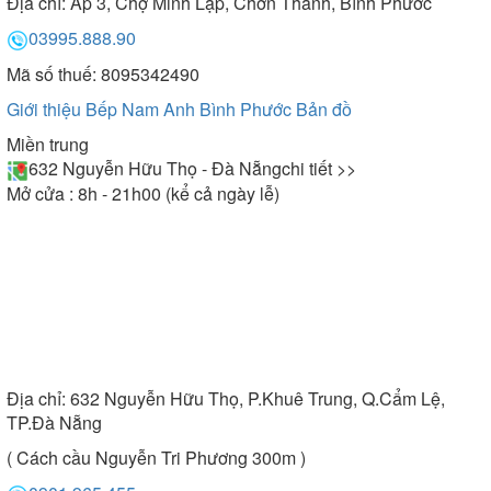
Địa chỉ:
Ấp 3, Chợ Minh Lập, Chơn Thành, Bình Phước
03995.888.90
Mã số thuế: 8095342490
Giới thiệu Bếp Nam Anh Bình Phước
Bản đồ
Miền trung
632 Nguyễn Hữu Thọ - Đà Nẵng
chi tiết >>
Mở cửa : 8h - 21h00 (kể cả ngày lễ)
Địa chỉ:
632 Nguyễn Hữu Thọ, P.Khuê Trung, Q.Cẩm Lệ,
TP.Đà Nẵng
( Cách cầu Nguyễn Tri Phương 300m )