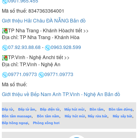
0901.965.455
Mã số thuế: 8347363364001
Giới thiệu Hải Châu ĐÀ NẴNG
Bản đồ
TP Nha Trang - Khánh Hòa
chi tiết >>
Địa chỉ:
TP Nha Trang - Khánh Hòa
07.92.93.88.68
-
0963.928.599
TP.Vinh - Nghệ An
chi tiết >>
Địa chỉ:
TP.Vinh - Nghệ An
09771.09773
09771.09773
Mã số thuế:
Giới thiệu về Bếp Nam Anh TP.Vinh - Nghệ An
Bản đồ
,
,
,
,
,
,
Bếp từ
Bếp từ âm
Bếp điện từ
Máy hút mùi
Bồn tắm
Bồn tắm đứng
,
,
,
,
,
Bồn tắm massage
Bồn tắm nằm
Máy hút mùi
Máy rửa bát
Máy sấy bát
,
Bếp hồng ngoại
Phòng xông hơi