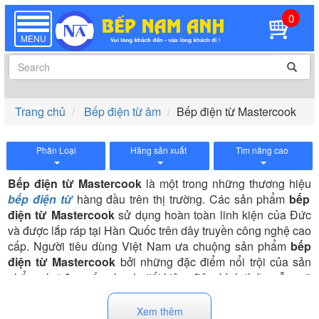
0
TOGGLE
NAVIGATION
MENU
Trang chủ
Bếp điện từ âm
Bếp điện từ Mastercook
Phân Loại
Hãng sản xuất
Tìm nâng cao
Bếp điện từ Mastercook
là một trong những thương hiệu
bếp điện từ
hàng đầu trên thị trường. Các sản phẩm
bếp
điện từ Mastercook
sử dụng hoàn toàn linh kiện của Đức
và được lắp ráp tại Hàn Quốc trên dây truyền công nghệ cao
cấp. Người tiêu dùng Việt Nam ưa chuộng sản phẩm
bếp
điện từ Mastercook
bởi những đặc điểm nổi trội của sản
phẩm như đun nấu nhanh, tiết kiệm điện, hình thức mẫu mã
đẹp và độ bền cao...
Xem thêm