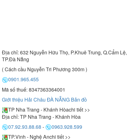
Địa chỉ:
632 Nguyễn Hữu Thọ, P.Khuê Trung, Q.Cẩm Lệ,
TP.Đà Nẵng
( Cách cầu Nguyễn Tri Phương 300m )
0901.965.455
Mã số thuế: 8347363364001
Giới thiệu Hải Châu ĐÀ NẴNG
Bản đồ
TP Nha Trang - Khánh Hòa
chi tiết >>
Địa chỉ:
TP Nha Trang - Khánh Hòa
07.92.93.88.68
-
0963.928.599
TP.Vinh - Nghệ An
chi tiết >>