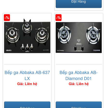
Đặt Hàng
-%
-%
Bếp ga Abbaka AB-637
Bếp ga Abbaka AB-
LX
Diamond D01
Giá: Liên hệ
Giá: Liên hệ