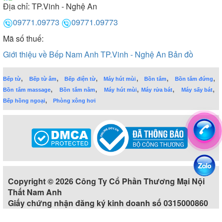
Địa chỉ:
TP.Vinh - Nghệ An
09771.09773
09771.09773
Mã số thuế:
Giới thiệu về Bếp Nam Anh TP.Vinh - Nghệ An
Bản đồ
,
,
,
,
,
,
Bếp từ
Bếp từ âm
Bếp điện từ
Máy hút mùi
Bồn tắm
Bồn tắm đứng
,
,
,
,
,
Bồn tắm massage
Bồn tắm nằm
Máy hút mùi
Máy rửa bát
Máy sấy bát
,
Bếp hồng ngoại
Phòng xông hơi
Copyright © 2026 Công Ty Cổ Phần Thương Mại Nội
Thất Nam Anh
Giấy chứng nhận đăng ký kinh doanh số 0315000860
Cấp ngày 19-04-2018 bởi Chi cục Thuế Quận 11