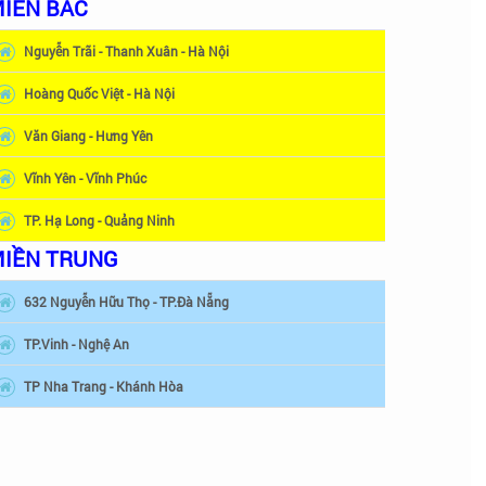
IỀN BẮC
Nguyễn Trãi - Thanh Xuân - Hà Nội
Hoàng Quốc Việt - Hà Nội
Văn Giang - Hưng Yên
Vĩnh Yên - Vĩnh Phúc
TP. Hạ Long - Quảng Ninh
IỀN TRUNG
632 Nguyễn Hữu Thọ - TP.Đà Nẵng
TP.Vinh - Nghệ An
TP Nha Trang - Khánh Hòa