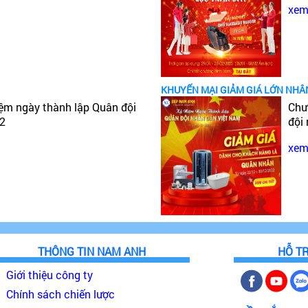
xem 
KHUYẾN MẠI GIẢM GIÁ LỚN NHÂ
iệm ngày thành lập Quân đội
Chư
22
đội
xem 
THÔNG TIN NAM ANH
HỖ T
Giới thiệu công ty
Chính sách chiến lược