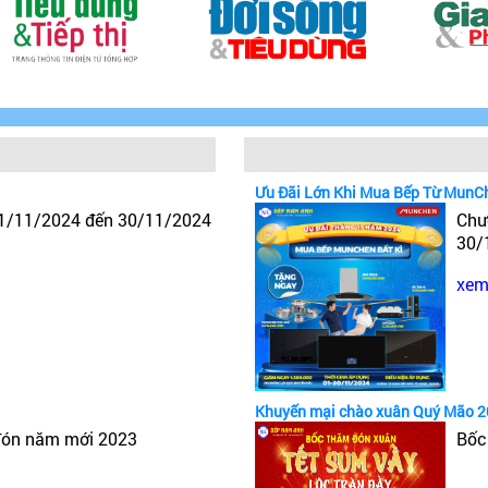
Ưu Đãi Lớn Khi Mua Bếp Từ MunC
 1/11/2024 đến 30/11/2024
Chư
30/
xem 
Khuyến mại chào xuân Quý Mão 
đón năm mới 2023
Bốc