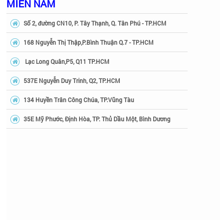
MIỀN NAM
Số 2, đường CN10, P. Tây Thạnh, Q. Tân Phú - TP.HCM
168 Nguyễn Thị Thập,P.Bình Thuận Q.7 - TP.HCM
Lạc Long Quân,P5, Q11 TP.HCM
537E Nguyễn Duy Trinh, Q2, TP.HCM
134 Huyền Trân Công Chúa, TP.Vũng Tàu
35E Mỹ Phước, Định Hòa, TP. Thủ Dầu Một, Bình Dương