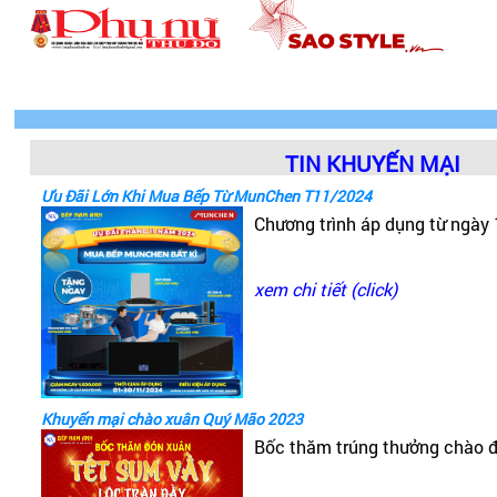
TIN KHUYẾN MẠI
Ưu Đãi Lớn Khi Mua Bếp Từ MunChen T11/2024
Chương trình áp dụng từ ngày
xem chi tiết (click)
Khuyến mại chào xuân Quý Mão 2023
Bốc thăm trúng thưởng chào 