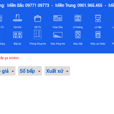
ng:
Miền Bắc 09771 09773
-
Miền Trung: 0901.965.455
-
Mi
n Từ
Hút Mùi
Nồi Từ
Chậu Rửa
Lò Nướng
Lò Hấp
L
Đứng
Bếp Ga
Phòng Xông Hơi
Máy Xông Hơi
Máy Giặt
Máy Lọc Nước
P
ếp ga Ariston
o giá
Số bếp
Xuất xứ