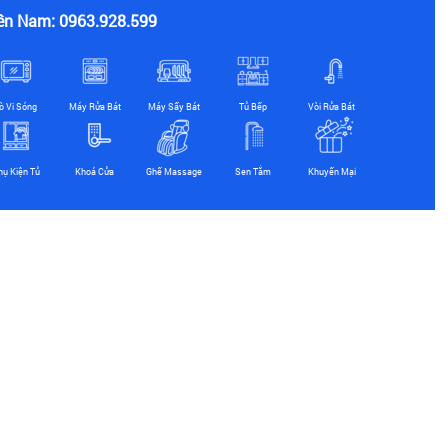
ền Nam: 0963.928.599
ò Vi Sóng
Máy Rửa Bát
Máy Sấy Bát
Tủ Bếp
Vòi Rửa Bát
hụ Kiện Tủ
Khoá Cửa
Ghế Massage
Sen Tắm
Khuyến Mại