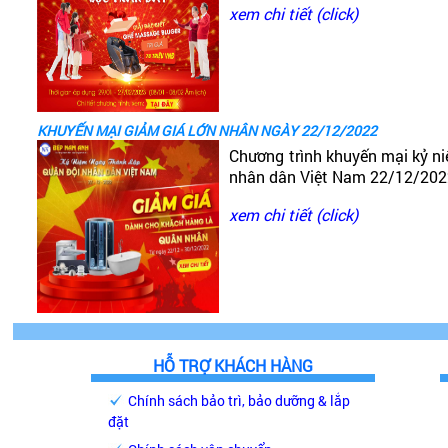
xem chi tiết (click)
KHUYẾN MẠI GIẢM GIÁ LỚN NHÂN NGÀY 22/12/2022
Chương trình khuyến mại kỷ n
nhân dân Việt Nam 22/12/20
xem chi tiết (click)
HỖ TRỢ KHÁCH HÀNG
Chính sách bảo trì, bảo dưỡng & lắp
đặt