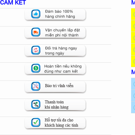
CAM KẾT
M
M