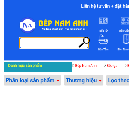
Liên hệ tư vấn + đặt hà
Bếp Từ
Bếp Điệ
Bồn Tắm
Bồn Tắm 
Danh mục sản phẩm
Bếp Nam Anh
Bếp ga
B
Phân loại sản phẩm
Thương hiệu
Lọc the