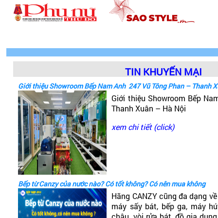
TIN KHUYẾN MẠI
Giới thiệu Showroom Bếp Nam Anh 247 Vũ Tông Phan – Thanh X
Giới thiệu Showroom Bếp Na
Thanh Xuân – Hà Nội
xem chi tiết (click)
Bếp từ Canzy của nước nào? Có tốt không? Có nên mua không
Hãng CANZY cũng đa dạng về 
máy sấy bát, bếp ga, máy hút
chậu, vòi rửa bát, đồ gia dụng