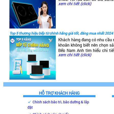
xem chi tiết (click)
đó có dòng bếp từ Canzy. V
nào? Có tốt không?
Top 5 thương hiệu bếp từ chính hãng giá tốt, đáng mua nhất 2024
Khách hàng đang có nhu cầu 
khoăn không biết nên chọn s
Bếp Nam Anh tìm hiểu chi ti
xem chi tiết (click)
giá phải chăng, chất lượng ca
HỖ TRỢ KHÁCH HÀNG
Chính sách bảo trì, bảo dưỡng & lắp
đặt