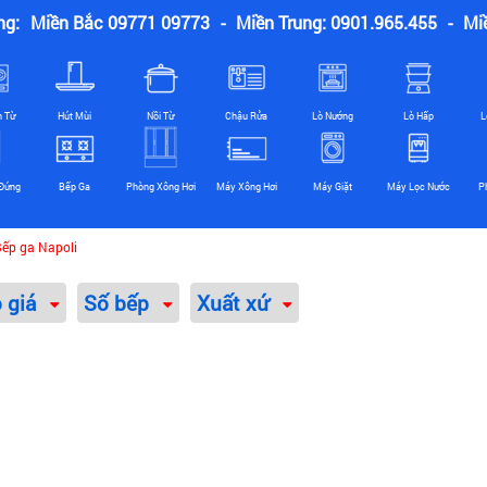
ng:
Miền Bắc 09771 09773
-
Miền Trung: 0901.965.455
-
Mi
n Từ
Hút Mùi
Nồi Từ
Chậu Rửa
Lò Nướng
Lò Hấp
L
Đứng
Bếp Ga
Phòng Xông Hơi
Máy Xông Hơi
Máy Giặt
Máy Lọc Nước
P
ếp ga Napoli
o giá
Số bếp
Xuất xứ