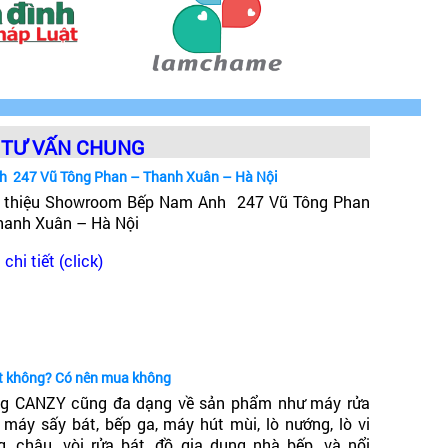
TƯ VẤN CHUNG
h 247 Vũ Tông Phan – Thanh Xuân – Hà Nội
i thiệu Showroom Bếp Nam Anh 247 Vũ Tông Phan
hanh Xuân – Hà Nội
chi tiết (click)
ốt không? Có nên mua không
g CANZY cũng đa dạng về sản phẩm như máy rửa
, máy sấy bát, bếp ga, máy hút mùi, lò nướng, lò vi
g, chậu, vòi rửa bát, đồ gia dụng nhà bếp, và nổi