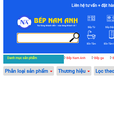
Liên hệ tư vấn + đặt hà
Bếp Từ
Bếp Điệ
Bồn Tắm
Bồn Tắm 
Danh mục sản phẩm
Bếp Nam Anh
Bếp ga
B
Phân loại sản phẩm
Thương hiệu
Lọc the