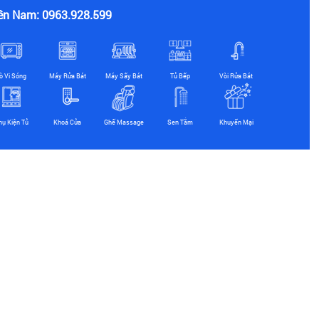
ền Nam: 0963.928.599
ò Vi Sóng
Máy Rửa Bát
Máy Sấy Bát
Tủ Bếp
Vòi Rửa Bát
hụ Kiện Tủ
Khoá Cửa
Ghế Massage
Sen Tắm
Khuyến Mại