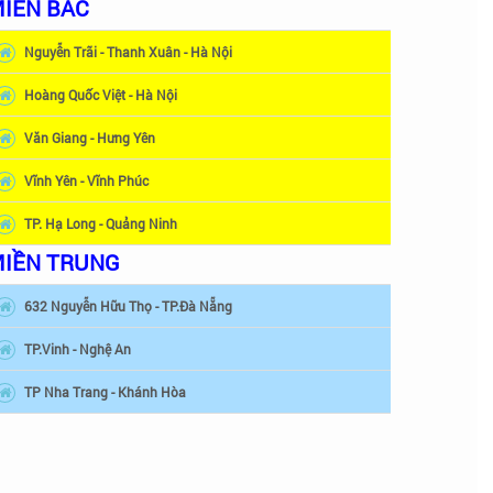
IỀN BẮC
Nguyễn Trãi - Thanh Xuân - Hà Nội
Hoàng Quốc Việt - Hà Nội
Văn Giang - Hưng Yên
Vĩnh Yên - Vĩnh Phúc
TP. Hạ Long - Quảng Ninh
IỀN TRUNG
632 Nguyễn Hữu Thọ - TP.Đà Nẵng
TP.Vinh - Nghệ An
TP Nha Trang - Khánh Hòa