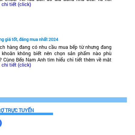
chi tiết (click)
ng trong đó có dòng bếp từ Canzy. Vậy Bếp từ Canzy
 nước nào? Có tốt không?
ng giá tốt, đáng mua nhất 2024
ch hàng đang có nhu cầu mua bếp từ nhưng đang
 khoăn không biết nên chọn sản phẩm nào phù
? Cùng Bếp Nam Anh tìm hiểu chi tiết thêm về mặt
chi tiết (click)
g bếp từ giá phải chăng, chất lượng cao, đáng mua
t 2024!
RỢ TRỰC TUYẾN