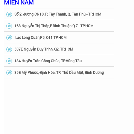
MIỀN NAM
Số 2, đường CN10, P. Tây Thạnh, Q. Tân Phú - TP.HCM
168 Nguyễn Thị Thập,P.Bình Thuận Q.7 - TP.HCM
Lạc Long Quân,P5, Q11 TP.HCM
537E Nguyễn Duy Trinh, Q2, TP.HCM
134 Huyền Trân Công Chúa, TP.Vũng Tàu
35E Mỹ Phước, Định Hòa, TP. Thủ Dầu Một, Bình Dương