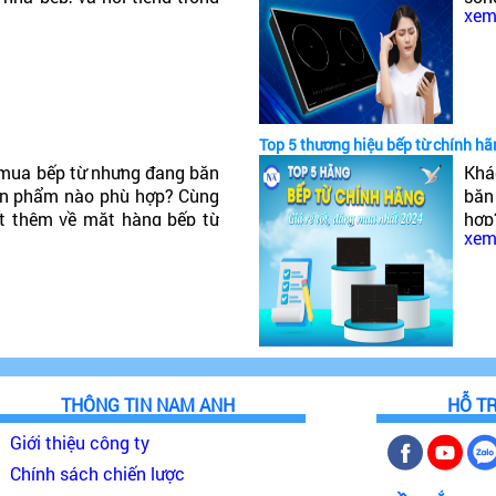
xem 
ậy Bếp từ Canzy của nước
tiế
của
Top 5 thương hiệu bếp từ chính hã
mua bếp từ nhưng đang băn
Khá
ản phẩm nào phù hợp? Cùng
băn
ết thêm về mặt hàng bếp từ
hợp
xem 
o, đáng mua nhất 2024!
hàn
nhấ
THÔNG TIN NAM ANH
HỖ T
Giới thiệu công ty
Chính sách chiến lược