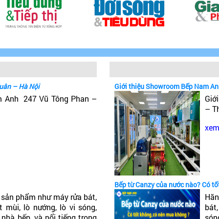
uân – Hà Nội
Giới thiệu Showroom Bếp Nam An
m Anh 247 Vũ Tông Phan –
Giớ
– T
xem 
Bếp từ Canzy của nước nào? Có t
sản phẩm như máy rửa bát,
Hãn
 mùi, lò nướng, lò vi sóng,
bát
 nhà bếp, và nổi tiếng trong
són