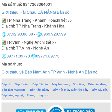
Mã số thuế: 8347363364001
Giới thiệu Hải Châu ĐÀ NẴNG
Bản đồ
TP Nha Trang - Khánh Hòa
chi tiết >>
Địa chỉ:
TP Nha Trang - Khánh Hòa
07.92.93.88.68
-
0963.928.599
TP.Vinh - Nghệ An
chi tiết >>
Địa chỉ:
TP.Vinh - Nghệ An
09771.09773
09771.09773
Mã số thuế:
Giới thiệu về Bếp Nam Anh TP.Vinh - Nghệ An
Bản đồ
,
,
,
,
,
,
Bếp từ
Bếp từ âm
Bếp điện từ
Máy hút mùi
Bồn tắm
Bồn tắm đứng
,
,
,
,
,
Bồn tắm massage
Bồn tắm nằm
Máy hút mùi
Máy rửa bát
Máy sấy bát
,
Bếp hồng ngoại
Phòng xông hơi