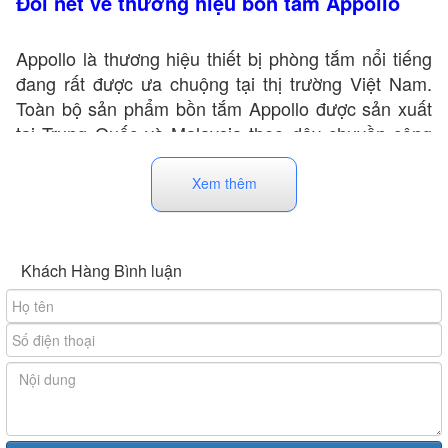
Đôi nét về thương hiệu bồn tắm Appollo
Appollo là thương hiệu thiết bị phòng tắm nổi tiếng
đang rất được ưa chuộng tại thị trường Việt Nam.
Toàn bộ sản phẩm bồn tắm Appollo được sản xuất
tại Trung Quốc và Malaysia theo dây chuyền công
nghệ cao. Đồng thời trải qua quá trình kiểm định
chặt chẽ về tiêu chuẩn chất lượng, đảm bảo an toàn
Xem thêm
trước khi xuất ra thị trường. Chính điều này đã đem
lại cho người dùng Việt sản phẩm bồn tắm bền đẹp
với mức giá cực kỳ phải chăng, phù hợp với điều
Khách Hàng Bình luận
kiện kinh tế của nhiều gia đình.
Đặc điểm nổi bật của bồn tắm Appollo
Đa dạng kiểu dáng, kích thước