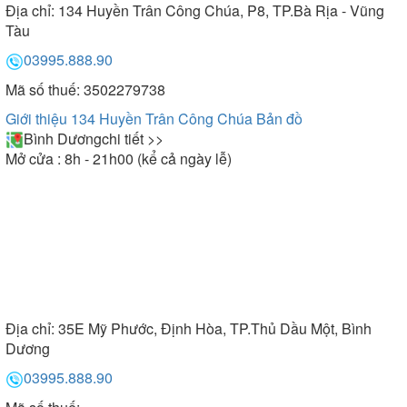
bồn tắm
Địa chỉ:
134 Huyền Trân Công Chúa, P8, TP.Bà Rịa - Vũng
Tàu
03995.888.90
Mã số thuế: 3502279738
Giới thiệu 134 Huyền Trân Công Chúa
Bản đồ
Bình Dương
chi tiết >>
Mở cửa : 8h - 21h00 (kể cả ngày lễ)
Địa chỉ:
35E Mỹ Phước, Định Hòa, TP.Thủ Dầu Một, Bình
Dương
03995.888.90