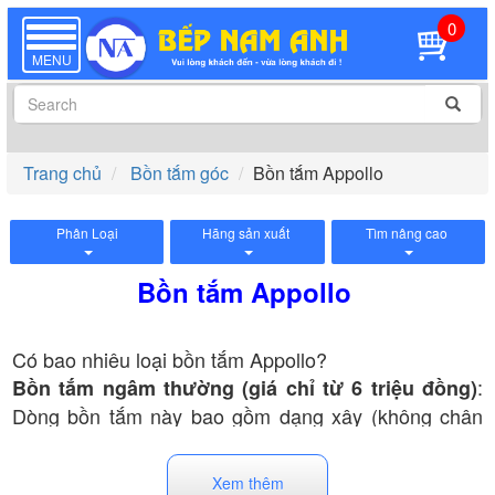
0
TOGGLE
NAVIGATION
MENU
Trang chủ
Bồn tắm góc
Bồn tắm Appollo
Phân Loại
Hãng sản xuất
Tìm nâng cao
Bồn tắm Appollo
Có bao nhiêu loại bồn tắm Appollo?
:
Bồn tắm ngâm thường (giá chỉ từ 6 triệu đồng)
Dòng bồn tắm này bao gồm dạng xây (không chân
yếm) và dạng có chân yếm. Với công dụng chính là
tắm kết hợp ngâm mình, sản phẩm giúp bạn có giây
Xem thêm