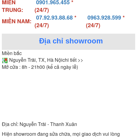
MIỀN
0901.965.455
*
TRUNG:
(24/7)
07.92.93.88.68
*
0963.928.599
*
Bồn tắm Appollo hình chữ nhật sử dụng phổ biến cho
MIỀN NAM:
(24/7)
(24/7)
phòng tắm vừa phải đến rộng rãi
Địa chỉ showroom
-
có các kích thước như 900x900,
Bồn tắm góc
Miền bắc
1350x1370, 1500x1500, 1510x1510, 1530x1530,
Nguyễn Trãi, TX, Hà Nội
chi tiết >>
1800x1800mm. Bồn tắm góc thường ưu tiên lắp đặt
Mở cửa : 8h - 21h00 (kể cả ngày lễ)
cho diện tích phòng tắm hạn chế, được bố trí tại góc
của phòng tắm, giúp tiết kiệm không gian mà vẫn
tạo cảm giác thoải mái cho người dùng.
Địa chỉ:
Nguyễn Trãi - Thanh Xuân
Hiện showroom đang sửa chữa, mọi giao dịch vui lòng