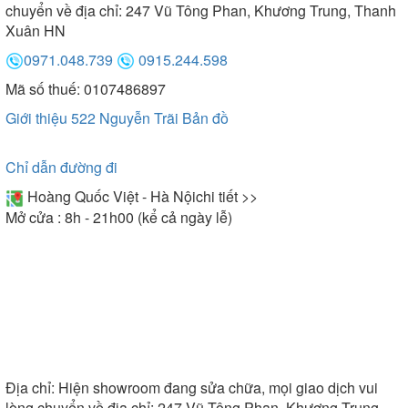
chuyển về địa chỉ: 247 Vũ Tông Phan, Khương Trung, Thanh
Xuân HN
0971.048.739
0915.244.598
Mã số thuế: 0107486897
Giới thiệu 522 Nguyễn Trãi
Bản đồ
Chỉ dẫn đường đi
Hoàng Quốc Việt - Hà Nội
chi tiết >>
Mở cửa : 8h - 21h00 (kể cả ngày lễ)
Bồn tắm góc Appollo giúp tiết kiệm diện tích hiệu quả
- Bồn tắm đôi bao gồm kích thước 1820x1000,
1820x1110, 1850x1200mm. Mẫu bồn tắm này thoải
mái sử dụng cho 2 người cùng lúc mà không không
hề gây khó chịu, chật chội. Kích thước này chỉ phù
Địa chỉ:
Hiện showroom đang sửa chữa, mọi giao dịch vui
lòng chuyển về địa chỉ: 247 Vũ Tông Phan, Khương Trung,