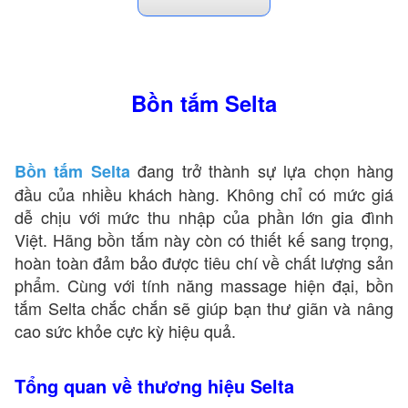
nhiều kích thước lớn nhỏ khác nhau, sản phẩm lắp
đặt dễ dàng ngay cả không gian tắm hạn chế. Tham
khảo ngay model kích thước
dành cho
1200 mm
phòng tắm nhỏ hẹp:
Bồn tắm Selta ST 1200
Bồn tắm Selta
đang trở thành sự lựa chọn hàng
Bồn tắm Selta
đầu của nhiều khách hàng. Không chỉ có mức giá
dễ chịu với mức thu nhập của phần lớn gia đình
Việt. Hãng bồn tắm này còn có thiết kế sang trọng,
hoàn toàn đảm bảo được tiêu chí về chất lượng sản
phẩm. Cùng với tính năng massage hiện đại, bồn
tắm Selta chắc chắn sẽ giúp bạn thư giãn và nâng
cao sức khỏe cực kỳ hiệu quả.
Tổng quan về thương hiệu Selta