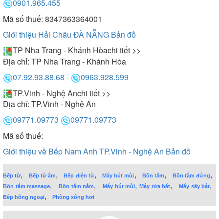
0901.965.455
Mã số thuế: 8347363364001
Giới thiệu Hải Châu ĐÀ NẴNG
Bản đồ
TP Nha Trang - Khánh Hòa
chi tiết >>
Địa chỉ:
TP Nha Trang - Khánh Hòa
07.92.93.88.68
-
0963.928.599
TP.Vinh - Nghệ An
chi tiết >>
Địa chỉ:
TP.Vinh - Nghệ An
09771.09773
09771.09773
Mã số thuế:
Giới thiệu về Bếp Nam Anh TP.Vinh - Nghệ An
Bản đồ
,
,
,
,
,
,
Bếp từ
Bếp từ âm
Bếp điện từ
Máy hút mùi
Bồn tắm
Bồn tắm đứng
,
,
,
,
,
Bồn tắm massage
Bồn tắm nằm
Máy hút mùi
Máy rửa bát
Máy sấy bát
,
Bếp hồng ngoại
Phòng xông hơi