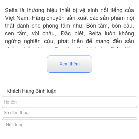
Selta là thương hiệu thiết bị vệ sinh nổi tiếng của
Việt Nam. Hãng chuyên sản xuất các sản phẩm nội
thất dành cho phòng tắm như: Bồn tắm, bồn cầu,
sen tắm, vòi chậu,...Đặc biệt, Selta luôn không
ngừng nghiên cứu, phát triển để mang đến sản
phẩm chất lượng với mức giá phù hợp với túi tiền
của đại đa số người tiêu dùng Việt. Hiện tại các mặt
hàng của Selta đã đã có mặt ở nhiều tỉnh thành trên
Xem thêm
khắp cả nước.
Khách Hàng Bình luận
Bồn tắm Selta được lắp đặt tại Việt Nam dựa theo
công nghệ sản xuất tiên tiến của Hàn Quốc. Nhờ
đó, dòng sản phẩm bồn tắm của hãng không chỉ
đáp ứng tiêu chí về thiết kế hiện đại, tính thẩm mỹ
cao mà còn đảm bảo chất lượng và độ an toàn cho
người sử dụng.