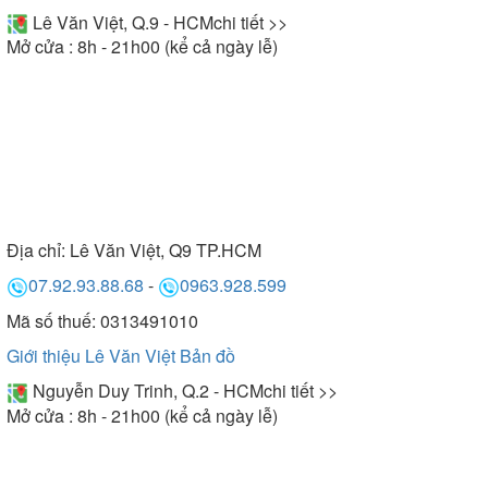
Lê Văn Việt, Q.9 - HCM
chi tiết >>
hệ ngay để có cơ hội sở hữu nhiều phần quà hấp
Mở cửa : 8h - 21h00 (kể cả ngày lễ)
dẫn.
Địa chỉ:
Lê Văn Việt, Q9 TP.HCM
07.92.93.88.68
-
0963.928.599
Mã số thuế: 0313491010
Giới thiệu Lê Văn Việt
Bản đồ
Nguyễn Duy Trinh, Q.2 - HCM
chi tiết >>
Mở cửa : 8h - 21h00 (kể cả ngày lễ)