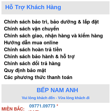
không bị hoen gỉ trong điều kiện môi trường ẩm ướt,
Hỗ Trợ Khách Hàng
đảm bảo độ bền cao trong thời gian dài.
Chính sách bảo trì, bảo dưỡng & lắp đặt
Thêm vào đó, mẫu bồn tắm massage của hãng còn
Chính sách vận chuyển
đi kèm hệ thống phụ kiện như sen, vòi cấp nước,
Chính sách giao, nhận hàng và kiểm hàng
nút điều chỉnh, các mắt sục massage hiện đại.
Hướng dẫn mua online
Chúng đều được cấu tạo từ inox siêu bền, đồng thời
Chính sách hoàn trả tiền
mạ crom sáng bóng, đem lại tính thẩm mỹ cao và
tuổi thọ lâu dài.
Chính sách bảo hành & hỗ trợ
Chính sách đổi trả hàng
Quy định bảo mật
Để sử dụng bồn tắm massage Selta, chúng ta cần
phải kết nối với nguồn điện. Nhiều khách hàng băn
Các phương thức thanh toán
khoăn liệu dùng bồn tắm massage có sợ bị điện giật
hay không? Câu trả lời chắc chắn là không. Bởi điện
BẾP NAM ANH
cấp vào máy bơm dưới bồn chỉ có tác dụng tạo
Vui lòng khách đến - Vừa lòng khách đi
dòng đẩy nước tuần hoàn nên không hề gây nguy
09771.09773
*
hiểm, đảm bảo an toàn tuyệt đối cho người dùng.
MIỀN BẮC: