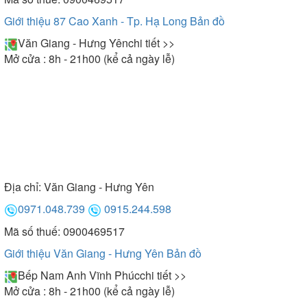
nhiên, nếu không gian tắm nhà bạn không đủ rộng
thì có thể tham khảo kích thước 1200x700x600
Giới thiệu 87 Cao Xanh - Tp. Hạ Long
Bản đồ
mm.
Văn Giang - Hưng Yên
chi tiết >>
Mở cửa : 8h - 21h00 (kể cả ngày lễ)
Địa chỉ:
Văn Giang - Hưng Yên
0971.048.739
0915.244.598
Mã số thuế: 0900469517
Giới thiệu Văn Giang - Hưng Yên
Bản đồ
Bếp Nam Anh Vĩnh Phúc
chi tiết >>
Mở cửa : 8h - 21h00 (kể cả ngày lễ)