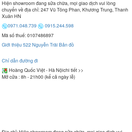
Hiện showroom đang sửa chữa, mọi giao dịch vui lòng
đáo, bồn tắm Selta còn có sự phong phú về kích
chuyển về địa chỉ: 247 Vũ Tông Phan, Khương Trung, Thanh
thước. Giúp bạn dễ dàng lựa chọn được model phù
Xuân HN
hợp với diện tích phòng tắm từ nhỏ hẹp đến rộng
0971.048.739
0915.244.598
rãi. Sản phẩm có kích thước phổ thông như sau:
Mã số thuế: 0107486897
-
: 900x1540x650 mm, 900x900x520
Bồn tắm góc
Giới thiệu 522 Nguyễn Trãi
Bản đồ
mm, 1200x1200x650 mm, 1250x1250x540 mm,
1430x1430x660 mm. Kích thước này thích hợp để
lắp đặt cho phòng tắm hạn chế. Bạn có thể tận
Chỉ dẫn đường đi
dụng góc của phòng tắm để không gian được tối ưu
Hoàng Quốc Việt - Hà Nội
chi tiết >>
tốt nhất.
Mở cửa : 8h - 21h00 (kể cả ngày lễ)
Địa chỉ:
Hiện showroom đang sửa chữa, mọi giao dịch vui