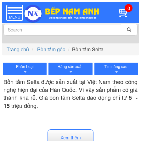
0
TOGGLE
NAVIGATION
MENU
Trang chủ
Bồn tắm góc
Bồn tắm Selta
Phân Loại
Hãng sản xuất
Tìm nâng cao
Bồn tắm Selta được sản xuất tại Việt Nam theo công
nghệ hiện đại của Hàn Quốc. Vì vậy sản phẩm có giá
thành khá rẻ. Giá bồn tắm Selta dao động chỉ từ
5 -
triệu đồng.
15
Bồn tắm Selta bao gồm các kiểu dáng phổ biến như:
. Cùng với
Bồn tắm góc, bồn tắm hình chữ nhật
Xem thêm