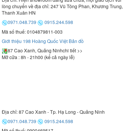
lòng chuyển về địa chỉ: 247 Vũ Tông Phan, Khương Trung,
Thanh Xuân HN
0971.048.739
0915.244.598
Mã số thuế: 0104879811-003
Giới thiệu 198 Hoàng Quốc Việt
Bản đồ
87 Cao Xanh, Quảng Ninh
chi tiết >>
Mở cửa : 8h - 21h00 (kể cả ngày lễ)
Bồn tắm Selta kiểu dáng góc độc đáo, kích thước
nhỏ gọn
-
: 1200x700x600 mm,
Bồn tắm hình chữ nhật
1500x830x620 mm, 1500x700x600 mm,
1600x700x600 mm, 1700x700x600 mm,
Địa chỉ:
87 Cao Xanh - Tp. Hạ Long - Quảng Ninh
1700x800x620 mm. Bồn tắm Selta hình chữ nhật
0971.048.739
0915.244.598
thường lắp đặt cho phòng tắm vừa phải và lớn. Tuy
Mã số thuế: 0900469517