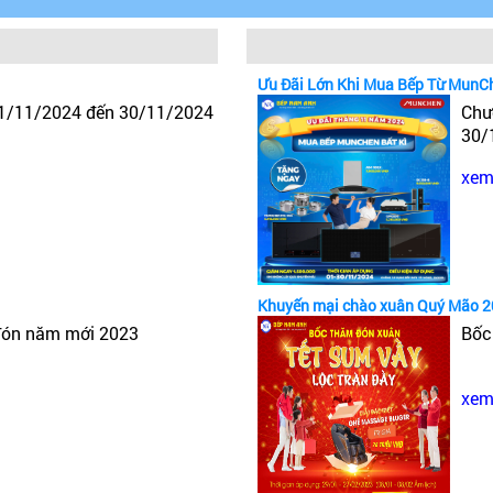
Ưu Đãi Lớn Khi Mua Bếp Từ MunC
 1/11/2024 đến 30/11/2024
Chư
30/
xem 
Bồn tắm góc Amazon
Khuyến mại chào xuân Quý Mão 
đón năm mới 2023
Bốc
yếu tố quan trọng bạn cần xem xét. Bồn tắm Amazon được
, 1100 x 1100mm, 1125 x 1125mm, 1250 x 1250mm, 132
xem 
00 x 700mm, 1370 x 810mm, 1400 x 750mm, 1500 x 750
m, 1800 x 1200mm