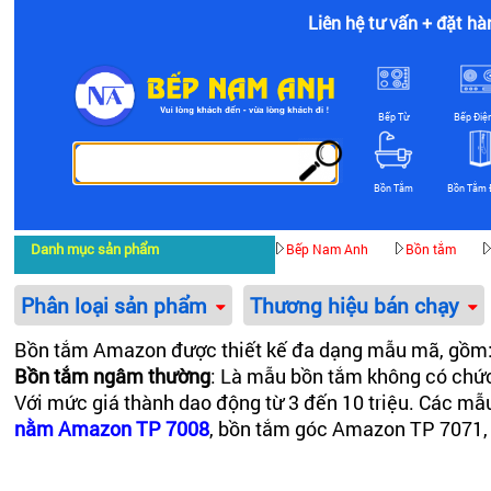
Liên hệ tư vấn + đặt hà
Bếp Từ
Bếp Điệ
Bồn Tắm
Bồn Tắm 
Danh mục sản phẩm
Bếp Nam Anh
Bồn tắm
Phân loại sản phẩm
Thương hiệu bán chạy
Bồn tắm Amazon được thiết kế đa dạng mẫu mã, gồm
Bồn tắm ngâm thường
: Là mẫu bồn tắm không có chức
Với mức giá thành dao động từ 3 đến 10 triệu. Các m
nằm Amazon TP 7008
, bồn tắm góc Amazon TP 7071,
Bồn tắm massage
: Là mẫu bồn tắm có đầy đủ các chứ