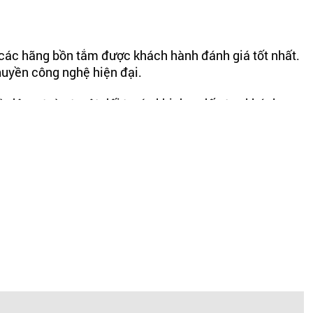
 các hãng bồn tắm được khách hành đánh giá tốt nhất.
huyền công nghệ hiện đại.
 độ an toàn tuyệt đối trước khi đưa đến tay khách
đơn giản, hiện đại nhưng không kém phần tinh tế, tôn
dùng. Quý khách có thể chọn bồn tắm hình chữ nhật
thể:
t kế dạng hình chữ nhật giúp cho khách hàng có thể