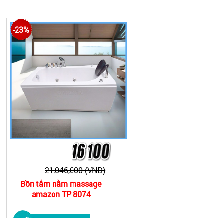
từ 12 - 25 triệu. Các mẫu bồn tắm massage bán chạy:
8001, bồn tắm góc Amazon TP 8064,...
-23%
21,046,000 (VNĐ)
Bồn tắm nằm massage
amazon TP 8074