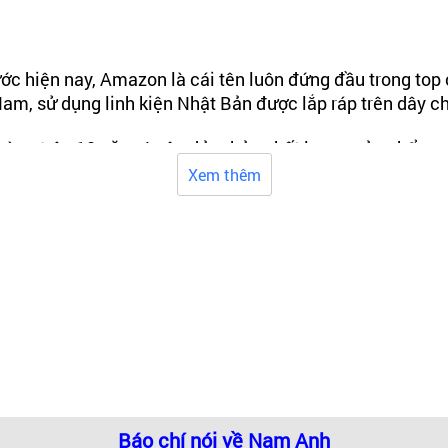
c hiện nay, Amazon là cái tên luôn đứng đầu trong top
m, sử dụng linh kiện Nhật Bản được lắp ráp trên dây c
trường trên 10 năm. Luôn đảm bảo chất lượng sản phẩm và
Xem thêm
 dùng Việt đánh giá cao về tính thẩm mỹ. Với thiết kế 
hác nhau nhằm đáp ứng nhu cầu sử dụng của người tiêu 
an phòng tắm mà Quý khách có sự lựa chọn phù hợp. Cụ 
iến trong các gia đình có phòng tắm vừa và lớn. Với thiế
ực mệt mỏi hằng ngày.
Báo chí nói về Nam Anh