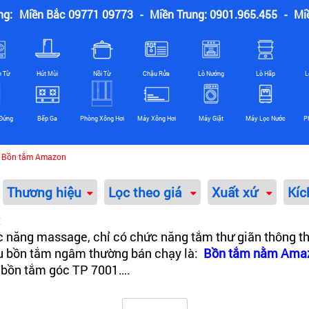
ng:
Miền Bắc 09771 09773
-
Miền Trung: 0901.965.455
-
Mi
n Từ
Hút Mùi
Nồi Từ
Chậu Rửa
Lò Nướng
Lò Hấp
L
Đứng
Bếp Ga
Phòng Xông Hơi
Máy Xông Hơi
Máy Giặt
Máy Lọc Nước
P
Bồn tắm Amazon
Thương hiệu
Lọc theo giá
Xuất xứ
Kíc
:
 năng massage, chỉ có chức năng tắm thư giãn thông t
ẫu bồn tắm ngâm thường bán chạy là:
Bồn tắm nằm Ama
 bồn tắm góc TP 7001….
c năng như sục massage thủy lực, phụ kiện sen vòi và b