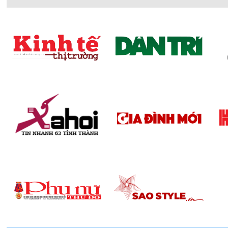
- Bồn tắm góc: Là mẫu bồn tắm có thiết kế 2 cạnh giáp
tích hạn chế, giúp tiết kiệm tối đa không gian vệ sinh 