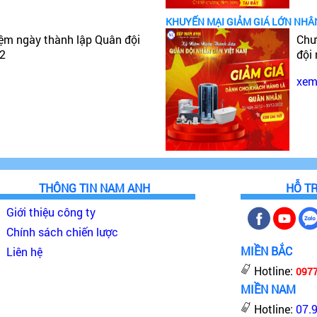
KHUYẾN MẠI GIẢM GIÁ LỚN NHÂ
iệm ngày thành lập Quân đội
Chư
22
đội
xem 
THÔNG TIN NAM ANH
HỖ T
Giới thiệu công ty
Chính sách chiến lược
MIỀN BẮC
Liên hệ
Hotline:
097
MIỀN NAM
Hotline:
07.