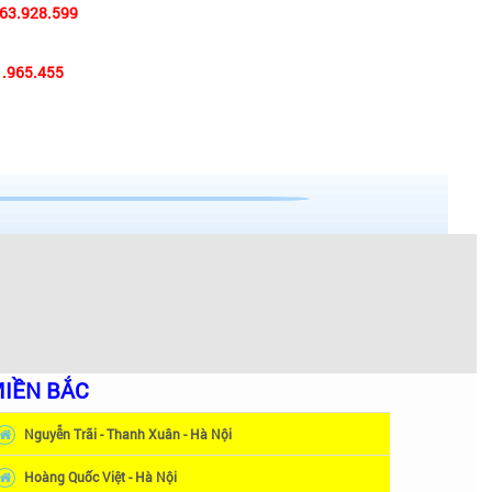
63.928.599
.965.455
 phòng tắm khác nhau
uả cao nhất. Với những phòng tắm có diện tích nhỏ,
tích tối đa đồng thời mang đến cảm giác cân đối hài
ẫu bồn tắm Amazon có kích thước từ 1,5m đến 1,8m sẽ
IỀN BẮC
àng, giúp người dùng dễ lau chùi vệ sinh. Cùng màu
Nguyễn Trãi - Thanh Xuân - Hà Nội
Hoàng Quốc Việt - Hà Nội