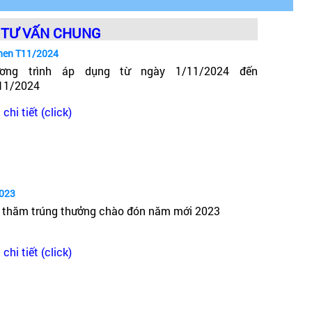
TƯ VẤN CHUNG
hen T11/2024
ơng trình áp dụng từ ngày 1/11/2024 đến
11/2024
chi tiết (click)
2023
 thăm trúng thưởng chào đón năm mới 2023
 thiết kế đầy đủ kích thước từ bé đến lớn. Cụ thể:
0 x 1320mm, 1400 x 1400mm, 1540 x 1540mm.
chi tiết (click)
mm, 1600 x 800mm, 1820 x 970mm, 1800 x 900mm.