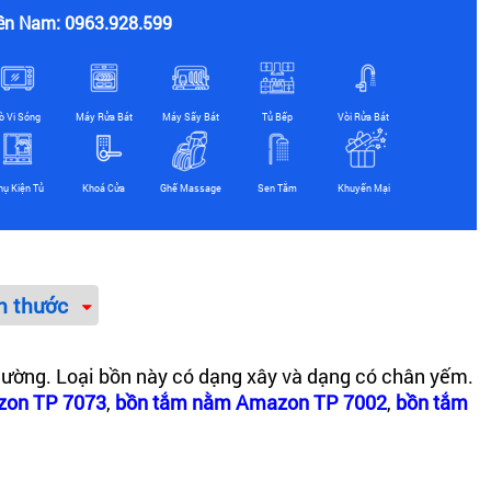
ền Nam: 0963.928.599
ò Vi Sóng
Máy Rửa Bát
Máy Sấy Bát
Tủ Bếp
Vòi Rửa Bát
hụ Kiện Tủ
Khoá Cửa
Ghế Massage
Sen Tắm
Khuyến Mại
h thước
hường. Loại bồn này có dạng xây và dạng có chân yếm.
zon TP 7073
,
bồn tắm nằm Amazon TP 7002
,
bồn tắm
ộ chia nước nóng lạnh đi kèm. Với mức giá dao động