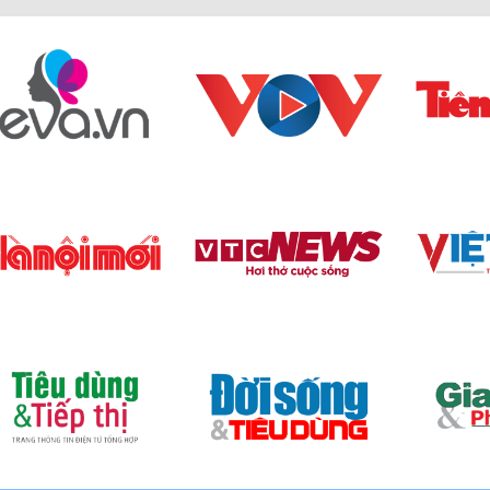
 tường, thường đặt ở góc phòng tắm. Với thiết kế nhỏ g
gia đình.