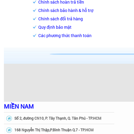
Chính sách hoàn trả tiền
Chính sách bảo hành & hỗ trợ
Chính sách đổi trả hàng
Quy định bảo mật
Các phương thức thanh toán
Bồn tắm Amazon thiế
Tùy theo không gian phòng tắm của mỗi gia đình mà lự
Quý khách nên chọn các mẫu bồn tắm Amazon có kích th
hòa cho không gian phòng tắm. Còn đối với những phò
vô cùng phù hợp, mang lại cảm giác thoải mái, dễ chị
Chất liệu bền bỉ với thời gian
MIỀN NAM
Bồn tắm Amazon chủ yếu được làm từ chất liệu Galaxy 
Số 2, đường CN10, P. Tây Thạnh, Q. Tân Phú - TP.HCM
ngọc trai lấp lánh đẹp mắt, bề mặt siêu bóng, dù sử dụ
168 Nguyễn Thị Thập,P.Bình Thuận Q.7 - TP.HCM