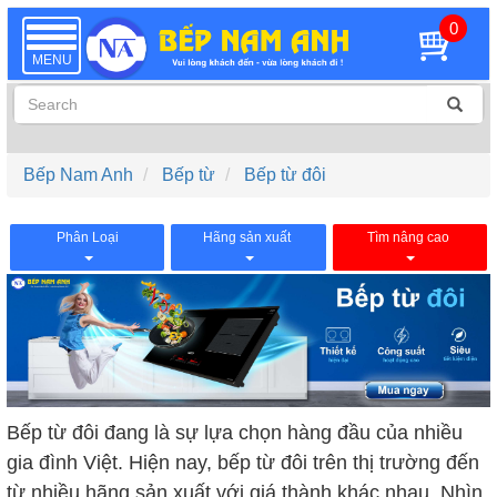
0
TOGGLE
NAVIGATION
MENU
Bếp Nam Anh
Bếp từ
Bếp từ đôi
Phân Loại
Hãng sản xuất
Tìm nâng cao
Bếp từ đôi đang là sự lựa chọn hàng đầu của nhiều
gia đình Việt. Hiện nay, bếp từ đôi trên thị trường đến
từ nhiều hãng sản xuất với giá thành khác nhau. Nhìn