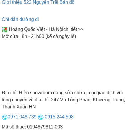
Giới thiệu 522 Nguyễn Trãi
Bản đồ
3. Kích thước bếp từ đôi
Chỉ dẫn đường đi
Bếp từ đôi có kích thước phổ thông, phù hợp với
Hoàng Quốc Việt - Hà Nội
chi tiết >>
hầu hết mọi không gian bếp hiện nay. Trong đó,
Mở cửa : 8h - 21h00 (kể cả ngày lễ)
chiều dài thường dao động từ 520 – 600 – 700 –
730– 750 (mm), chiều rộng từ 350 – 400 – 430 -
500 (mm). Đây là những kích thước phổ biến nhất
nên việc đặt âm hay đặt dương đều vô cùng dễ
dàng.
4. Hệ thống bảng điều khiển
Địa chỉ:
Hiện showroom đang sửa chữa, mọi giao dịch vui
lòng chuyển về địa chỉ: 247 Vũ Tông Phan, Khương Trung,
Thanh Xuân HN
Bếp từ đôi được trang bị bảng điều khiển cảm ứng
siêu nhạy. Bảng điều khiển bao gồm hai loại như
0971.048.739
0915.244.598
sau: Bảng điều khiển chung cho cả hai vùng nấu và
Mã số thuế: 0104879811-003
bảng điều khiển riêng biệt cho từng vùng.