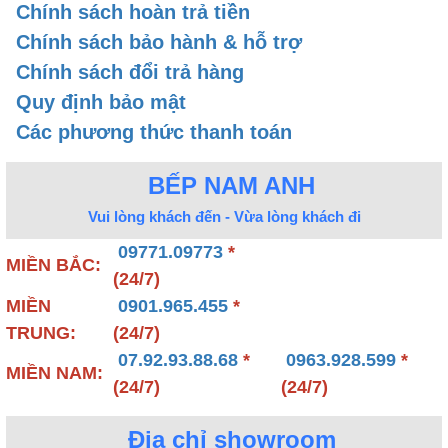
Chính sách hoàn trả tiền
Chính sách bảo hành & hỗ trợ
Chính sách đổi trả hàng
Quy định bảo mật
Các phương thức thanh toán
Hình ảnh bếp từ đôi lắp đặt dương
BẾP NAM ANH
• Bếp từ đôi lắp đặt âm: Đây là dòng
bếp từ đặt âm
Vui lòng khách đến - Vừa lòng khách đi
chìm xuống bàn đá. Vì vậy để đưa vào sử dụng,
09771.09773
*
MIỀN BẮC:
người dùng phải khoét đá bàn bếp. Tính đến thời
(24/7)
điểm hiện tại, bếp từ đôi âm được xem là dòng bếp
MIỀN
0901.965.455
*
phổ biến nhất tại phòng bếp của gia đình Việt. Sản
TRUNG:
(24/7)
phẩm được ưa chuộng bởi thiết kế hiện đại, góp
07.92.93.88.68
*
0963.928.599
*
MIỀN NAM:
phần tăng tính thẩm mỹ cho căn bếp nhà bạn.
(24/7)
(24/7)
Địa chỉ showroom