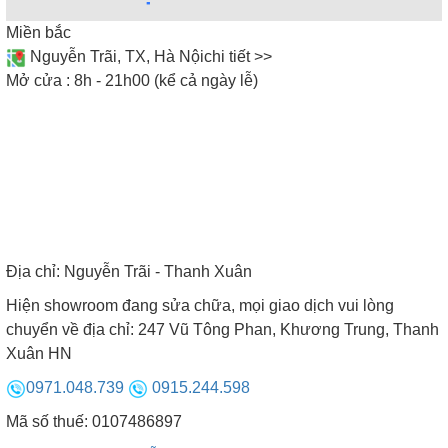
Miền bắc
Nguyễn Trãi, TX, Hà Nội
chi tiết >>
Mở cửa : 8h - 21h00 (kể cả ngày lễ)
Địa chỉ:
Nguyễn Trãi - Thanh Xuân
Hình ảnh bếp từ đôi lắp đặt âm
Hiện showroom đang sửa chữa, mọi giao dịch vui lòng
chuyển về địa chỉ: 247 Vũ Tông Phan, Khương Trung, Thanh
Ngoài ra, một số mẫu bếp từ đôi đặt âm còn có thể
Xuân HN
lắp đặt dương. Chúng thích hợp cho những ai chỉ
0971.048.739
0915.244.598
muốn đặt dương tạm thời mà chưa phải đục khoét
bàn đá.
Mã số thuế: 0107486897