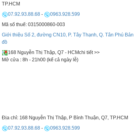
TP.HCM
Quốc. Có khả năng chịu nhiệt từ 500-750 độ C. Sản
phẩm không có nhiều ưu điểm hơn loại kính Schott
07.92.93.88.68
-
0963.928.599
Ceran và EuroKera vì vậy có giá thành rẻ hơn. Độ
Mã số thuế: 0315000860-003
bền sản phẩm từ 7-10 năm.
Giới thiệu Số 2, đường CN10, P. Tây Thạnh, Q. Tân Phú
Bản
đồ
• Kính Nippon sản xuất trực tiếp tại Nhật Bản độ
168 Nguyễn Thị Thập, Q7 - HCM
chi tiết >>
Mở cửa : 8h - 21h00 (kể cả ngày lễ)
bền và độ an toàn của sản phẩm tương tự như
dòng kính Kanger.
• Kính Vitroceramic là dòng kính được sử dụng để
sản xuất các dòng bếp từ có nguồn gốc từ Trung
Quốc. Mặt kính này dễ bị trầy xước, dễ vỡ vì vậy sử
dụng kính để làm bếp từ phù hợp với những gia
Địa chỉ:
168 Nguyễn Thị Thập, P Bình Thuận, Q7, TP.HCM
đình có nguồn vốn đầu tư mua bếp thấp. Dòng bếp
07.92.93.88.68
-
0963.928.599
từ này thường ít được sử dụng.