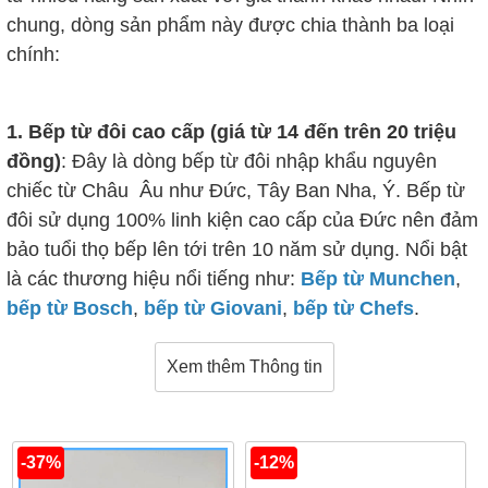
chung, dòng sản phẩm này được chia thành ba loại
chính:
1. Bếp từ đôi cao cấp (giá từ 14 đến trên 20 triệu
đồng)
: Đây là dòng bếp từ đôi nhập khẩu nguyên
chiếc từ Châu Âu như Đức, Tây Ban Nha, Ý. Bếp từ
đôi sử dụng 100% linh kiện cao cấp của Đức nên đảm
bảo tuổi thọ bếp lên tới trên 10 năm sử dụng. Nổi bật
là các thương hiệu nổi tiếng như:
Bếp từ Munchen
,
bếp từ Bosch
,
bếp từ Giovani
,
bếp từ Chefs
.
Xem thêm Thông tin
2. Bếp từ đôi tầm trung (giá từ 10 - 14 triệu đồng)
:
Mẫu bếp từ đôi này sử dụng hoàn toàn linh kiện của
Đức nhưng được lắp đặt tại các nước Châu Á như
-37%
-12%
Thái Lan, Malaysia. Vì vậy mà giá thành phù hợp với