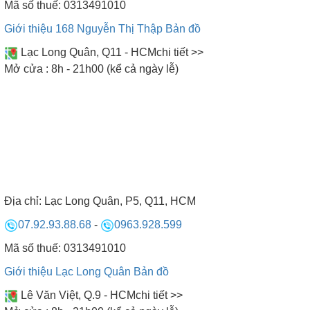
Mã số thuế: 0313491010
Giới thiệu 168 Nguyễn Thị Thập
Bản đồ
5.2 Mâm từ
Lạc Long Quân, Q11 - HCM
chi tiết >>
Mở cửa : 8h - 21h00 (kể cả ngày lễ)
• Mâm từ E.G.O cao cấp: Được làm từ những cuộn
dây bằng đồng nguyên chất và được sản xuất bởi
tập đoàn E.G.O hàng đầu của Đức. Loại mâm từ
này có độ bền lên tới 10000 giờ nấu, tương đương
với hơn 10 năm sử dụng. Cùng với khả năng bắt từ
tính tốt, mâm từ E.G.O đem lại hiệu suất đốt nóng
tối đa lên tới 90%, giúp tiết kiệm điện hiệu quả.
Địa chỉ:
Lạc Long Quân, P5, Q11, HCM
07.92.93.88.68
-
0963.928.599
• Mâm từ giá rẻ: Thông thường dòng mâm này
Mã số thuế: 0313491010
thường được nhập khẩu trực tiếp từ Trung Quốc
Giới thiệu Lạc Long Quân
Bản đồ
tuổi thọ sản phẩm không cao. Chính vì vậy giá
thành của sản phẩm này cũng rẻ hơn so với những
Lê Văn Việt, Q.9 - HCM
chi tiết >>