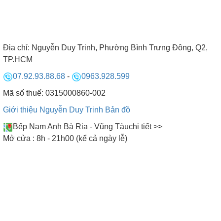
• Quạt đồng trục: chuyên sử dụng cho những loại
bếp từ đôi giá rẻ.
Địa chỉ:
Nguyễn Duy Trinh, Phường Bình Trưng Đông, Q2,
6. Các tính năng được trang bị
TP.HCM
trên bếp từ đôi
07.92.93.88.68
-
0963.928.599
Mã số thuế: 0315000860-002
Bếp từ đôi được trang bị rất nhiều tính năng hiện
Giới thiệu Nguyễn Duy Trinh
Bản đồ
đại, hỗ trợ chị em nấu nướng một cách nhanh
Bếp Nam Anh Bà Rịa - Vũng Tàu
chi tiết >>
chóng và an toàn nhất. Ngoài những tính năng cơ
Mở cửa : 8h - 21h00 (kể cả ngày lễ)
bản như: Tăng giảm công suất, khóa an toàn trẻ
em, hẹn giờ tắt bếp, các dòng bếp cao cấp khác
còn được tích hợp những tính năng thông minh
như:
• Tính năng Booster: Tăng công suất nấu lên mức